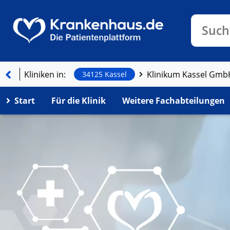
Klinike
Such
Kliniken in:
Klinikum Kassel Gmb
34125 Kassel
Start
Für die Klinik
Weitere Fachabteilungen