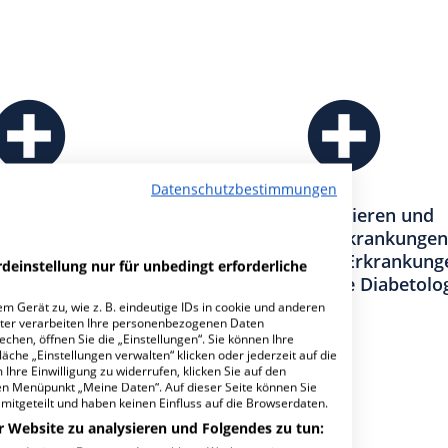
Datenschutzbestimmungen
ür Onkologie und
Klinik für Nieren und
matologie
Hochdruckerkrankungen
Rheumatische Erkrankung
deinstellung nur für unbedingt erforderliche
Nephrologische Diabetolo
m Gerät zu, wie z. B. eindeutige IDs in cookie und anderen
ter verarbeiten Ihre personenbezogenen Daten
hen, öffnen Sie die „Einstellungen“. Sie können Ihre
achabteilungen
17
äche „Einstellungen verwalten“ klicken oder jederzeit auf die
Ihre Einwilligung zu widerrufen, klicken Sie auf den
den Menüpunkt „Meine Daten“. Auf dieser Seite können Sie
mitgeteilt und haben keinen Einfluss auf die Browserdaten.
r Website zu analysieren und Folgendes zu tun: