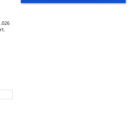
1.026
rt.