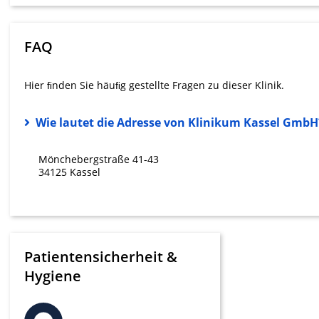
Messung der Werbeleistung
Messung der Performance von Inhalten
FAQ
Analyse von Zielgruppen durch Statistiken oder Kombinati
verschiedenen Quellen
Hier ﬁnden Sie häuﬁg gestellte Fragen zu dieser Klinik.
Entwicklung und Verbesserung der Angebote
Wie lautet die Adresse von Klinikum Kassel GmbH
Verwendung reduzierter Daten zur Auswahl von Inhalten
Mönchebergstraße 41-43
IAB-Besonderheiten:
34125 Kassel
Verwendung genauer Standortdaten
Geräte anhand von aktiv angeforderten Informationen ident
Nicht-IAB-Verarbeitungszwecke:
Patientensicherheit &
Notwendig
Hygiene
Performance
Funktional