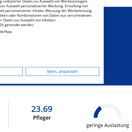
ng reduzierter Daten zur Auswahl von Werbeanzeigen.
 zur Auswahl personalisierter Werbung. Erstellung von
ahl personalisierter Inhalte. Messung der Werbeleistung.
stiken oder Kombinationen von Daten aus verschiedenen
r Daten zur Auswahl von Inhalten.
USA gesendet werden.
ite/App.
sichtigung von
sonderem
dgerät
hrungsbedarf
Nein, anpassen
igen
rbung
23.69
Pfleger
lte
geringe Auslastung