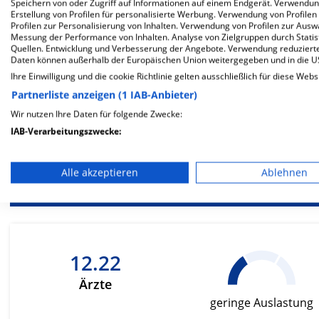
Speichern von oder Zugriff auf Informationen auf einem Endgerät. Verwendu
Erstellung von Profilen für personalisierte Werbung. Verwendung von Profilen
Profilen zur Personalisierung von Inhalten. Verwendung von Profilen zur Ausw
Messung der Performance von Inhalten. Analyse von Zielgruppen durch Stati
Besondere Merkmale
Quellen. Entwicklung und Verbesserung der Angebote. Verwendung reduzierte
Daten können außerhalb der Europäischen Union weitergegeben und in die 
Ihre Einwilligung und die cookie Richtlinie gelten ausschließlich für diese Webs
Partnerliste anzeigen (1 IAB-Anbieter)
Wir nutzen Ihre Daten für folgende Zwecke:
Berück
IAB-Verarbeitungszwecke:
be
Speichern von oder Zugriff auf Informationen auf einem En
Ernä
Alle akzeptieren
Ablehnen
Verwendung reduzierter Daten zur Auswahl von Werbeanze
Erstellung von Profilen für personalisierte Werbung
Verwendung von Profilen zur Auswahl personalisierter We
12.22
Erstellung von Profilen zur Personalisierung von Inhalten
Ärzte
Verwendung von Profilen zur Auswahl personalisierter Inha
geringe Auslastung