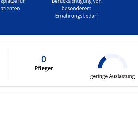
kplätze für
Berücksichtigung von
Patienten
besonderem
Ernährungsbedarf
onen von Daten aus
0
Pfleger
geringe Auslastung
ifizieren