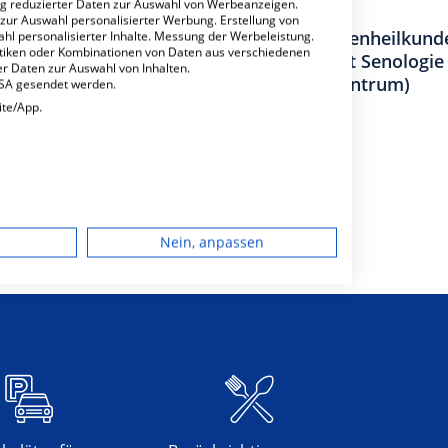
ng reduzierter Daten zur Auswahl von Werbeanzeigen.
 zur Auswahl personalisierter Werbung. Erstellung von
r Gefäßchirurgie
Klinik für Frauenheilkund
ahl personalisierter Inhalte. Messung der Werbeleistung.
stiken oder Kombinationen von Daten aus verschiedenen
Schwerpunkt Senologie
r Daten zur Auswahl von Inhalten.
(Brustzentrum)
USA gesendet werden.
ite/App.
achabteilungen
4
dgerät
Nein, anpassen
igen
rbung
lte