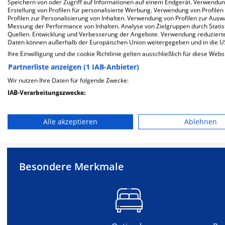
Speichern von oder Zugriff auf Informationen auf einem Endgerät. Verwendu
Erstellung von Profilen für personalisierte Werbung. Verwendung von Profilen
Klinik für Geriatrie
Klinik fü
Profilen zur Personalisierung von Inhalten. Verwendung von Profilen zur Ausw
Messung der Performance von Inhalten. Analyse von Zielgruppen durch Stati
Quellen. Entwicklung und Verbesserung der Angebote. Verwendung reduzierte
Daten können außerhalb der Europäischen Union weitergegeben und in die 
Ihre Einwilligung und die cookie Richtlinie gelten ausschließlich für diese Webs
Partnerliste anzeigen (1 IAB-Anbieter)
Wir nutzen Ihre Daten für folgende Zwecke:
Weitere
F
IAB-Verarbeitungszwecke:
Speichern von oder Zugriff auf Informationen auf einem En
Alle akzeptieren
Ablehnen
Mehr Informationen
Verwendung reduzierter Daten zur Auswahl von Werbeanze
Erstellung von Profilen für personalisierte Werbung
Besondere Merkmale
Verwendung von Profilen zur Auswahl personalisierter We
Erstellung von Profilen zur Personalisierung von Inhalten
Verwendung von Profilen zur Auswahl personalisierter Inha