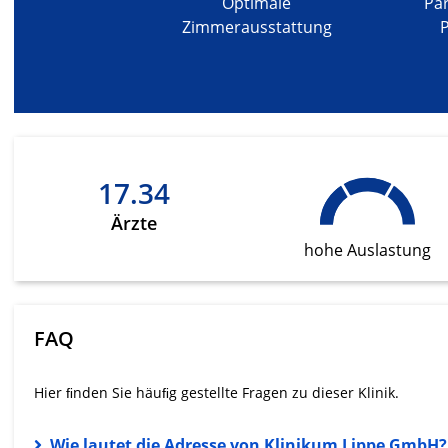
Optimale
Par
Messung der Werbeleistung
Zimmerausstattung
Messung der Performance von Inhalten
Analyse von Zielgruppen durch Statistiken oder Kombinati
verschiedenen Quellen
Entwicklung und Verbesserung der Angebote
17.34
Verwendung reduzierter Daten zur Auswahl von Inhalten
Ärzte
IAB-Besonderheiten:
hohe Auslastung
Verwendung genauer Standortdaten
Geräte anhand von aktiv angeforderten Informationen ident
Nicht-IAB-Verarbeitungszwecke:
FAQ
Notwendig
Hier ﬁnden Sie häuﬁg gestellte Fragen zu dieser Klinik.
Performance
Funktional
Wie lautet die Adresse von Klinikum Lippe GmbH?