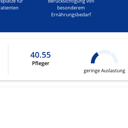
kplätze für
Berücksichtigung von
Patienten
besonderem
Ernährungsbedarf
onen von Daten aus
40.55
Pfleger
geringe Auslastung
ifizieren