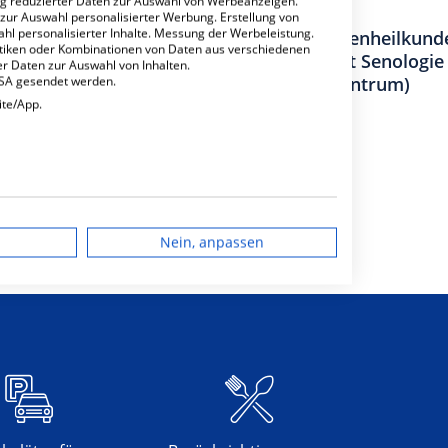
ng reduzierter Daten zur Auswahl von Werbeanzeigen.
 zur Auswahl personalisierter Werbung. Erstellung von
ahl personalisierter Inhalte. Messung der Werbeleistung.
r Gefäßchirurgie
Klinik für Frauenheilkund
stiken oder Kombinationen von Daten aus verschiedenen
Schwerpunkt Senologie
r Daten zur Auswahl von Inhalten.
(Brustzentrum)
USA gesendet werden.
ite/App.
achabteilungen
4
dgerät
Nein, anpassen
igen
rbung
lte