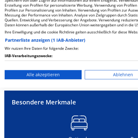
Speichern von oder Zugriff auf Informationen auf einem Endgerät. Verwendu
Erstellung von Profilen für personalisierte Werbung. Verwendung von Profilen
Profilen zur Personalisierung von Inhalten. Verwendung von Profilen zur Ausw
Klinik für Geriatrie
Klinik fü
Messung der Performance von Inhalten. Analyse von Zielgruppen durch Stati
Quellen. Entwicklung und Verbesserung der Angebote. Verwendung reduzierte
Daten können außerhalb der Europäischen Union weitergegeben und in die 
Ihre Einwilligung und die cookie Richtlinie gelten ausschließlich für diese Webs
Partnerliste anzeigen (1 IAB-Anbieter)
Wir nutzen Ihre Daten für folgende Zwecke:
Weitere
F
IAB-Verarbeitungszwecke:
Speichern von oder Zugriff auf Informationen auf einem En
Alle akzeptieren
Ablehnen
Mehr Informationen
Verwendung reduzierter Daten zur Auswahl von Werbeanze
Erstellung von Profilen für personalisierte Werbung
Besondere Merkmale
Verwendung von Profilen zur Auswahl personalisierter We
Erstellung von Profilen zur Personalisierung von Inhalten
Verwendung von Profilen zur Auswahl personalisierter Inha