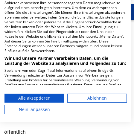
Anbieter verarbeiten Ihre personenbezogenen Daten möglicherweise
aufgrund eines berechtigten Interesses. Um dem zu widersprechen,
Start
Für die Klinik
Weitere Fachabteilungen
öffnen Sie die „Einstellungen“. Sie können Ihre Einstellungen akzeptieren,
ablehnen oder verwalten, indem Sie auf die Schaltfläche „Einstellungen
verwalten“ klicken oder jederzeit auf die Fingerabdruck-Schaltfläche in
der linken unteren Ecke der Website klicken. Um Ihre Einwilligung zu
Herzlich Willkommen
widerrufen, klicken Sie auf den Fingerabdruck oder den Link in der
Fußzeile der Website und klicken Sie auf den Menüpunkt „Meine Daten“.
Auf dieser Seite können Sie Ihre Einwilligung widerrufen. Diese
Klinikum Mittelbaden Baden-Baden Balg in der Balger
Entscheidungen werden unseren Partnern mitgeteilt und haben keinen
Einfluss auf die Browserdaten.
Straße 50 ist ein mittelgroßes Krankenhaus in Baden-
Wir und unsere Partner verarbeiten Daten, um die
Baden. Mit einer Kapazität von 380 Betten werden in
Leistung der Website zu analysieren und Folgendes zu tun:
den spezialisierten Fachabteilungen pro Jahr etwa
Speichern von oder Zugriff auf Informationen auf einem Endgerät.
17.953 medizinische Fälle behandelt und therapiert.
Verwendung reduzierter Daten zur Auswahl von Werbeanzeigen.
Erstellung von Profilen für personalisierte Werbung. Verwendung von
Weiterlesen
Profilen zur Auswahl personalisierter Werbung. Erstellung von Profilen
zur Personalisierung von Inhalten. Verwendung von Profilen zur Auswahl
personalisierter Inhalte. Messung der Werbeleistung. Messung der
Besuchszeiten
Alle akzeptieren
Ablehnen
Performance von Inhalten. Analyse von Zielgruppen durch Statistiken
oder Kombinationen von Daten aus verschiedenen Quellen. Entwicklung
0 bis 23 Uhr
und Verbesserung der Angebote. Verwendung reduzierter Daten zur
Nein, anpassen
Auswahl von Inhalten.
Daten können außerhalb der Europäischen Union weitergegeben und in
Trägerschaft
die USA gesendet werden.
Ihre Einwilligung und die cookie Richtlinie gelten ausschließlich für diese
öffentlich