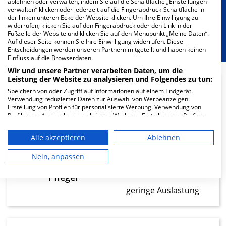
Besondere Merkmale
ablehnen oder verwalten, indem Sie auf die Schaltfläche „Einstellungen
verwalten“ klicken oder jederzeit auf die Fingerabdruck-Schaltfläche in
der linken unteren Ecke der Website klicken. Um Ihre Einwilligung zu
widerrufen, klicken Sie auf den Fingerabdruck oder den Link in der
Berücksichtigung von besonderem
Fußzeile der Website und klicken Sie auf den Menüpunkt „Meine Daten“.
Ernährungsbedarf
Auf dieser Seite können Sie Ihre Einwilligung widerrufen. Diese
Entscheidungen werden unseren Partnern mitgeteilt und haben keinen
Einfluss auf die Browserdaten.
Wir und unsere Partner verarbeiten Daten, um die
Leistung der Website zu analysieren und Folgendes zu tun:
Speichern von oder Zugriff auf Informationen auf einem Endgerät.
8.05
Verwendung reduzierter Daten zur Auswahl von Werbeanzeigen.
Erstellung von Profilen für personalisierte Werbung. Verwendung von
Profilen zur Auswahl personalisierter Werbung. Erstellung von Profilen
Ärzte
zur Personalisierung von Inhalten. Verwendung von Profilen zur Auswahl
geringe Auslastung
personalisierter Inhalte. Messung der Werbeleistung. Messung der
Alle akzeptieren
Ablehnen
Performance von Inhalten. Analyse von Zielgruppen durch Statistiken
oder Kombinationen von Daten aus verschiedenen Quellen. Entwicklung
und Verbesserung der Angebote. Verwendung reduzierter Daten zur
Nein, anpassen
12.06
Auswahl von Inhalten.
Daten können außerhalb der Europäischen Union weitergegeben und in
Pfleger
die USA gesendet werden.
geringe Auslastung
Ihre Einwilligung und die cookie Richtlinie gelten ausschließlich für diese
Website/App.
Partnerliste anzeigen (1 IAB-Anbieter)
Wir nutzen Ihre Daten für folgende Zwecke: