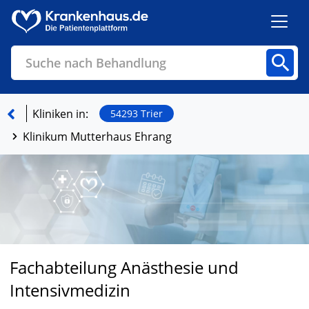
Suche nach Behandlung
Kliniken
Fachbereiche
Arztpraxen
Kliniken in:
54293 Trier
Klinikum Mutterhaus Ehrang
Finden
Fachabteilung Anästhesie und
Intensivmedizin