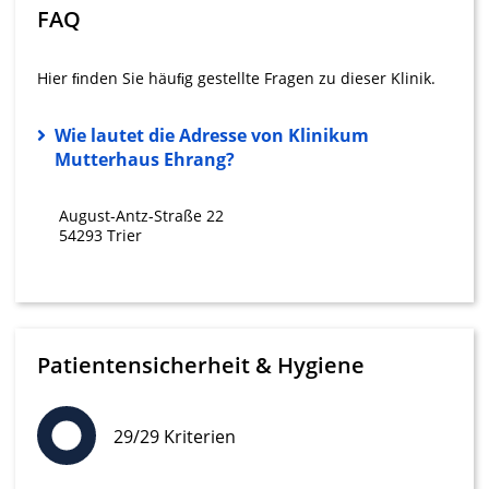
FAQ
IAB-Verarbeitungszwecke:
Speichern von oder Zugriff auf
Hier ﬁnden Sie häuﬁg gestellte Fragen zu dieser Klinik.
Informationen auf einem Endgerät
Verwendung reduzierter Daten zur Auswahl
Wie lautet die Adresse von Klinikum
von Werbeanzeigen
Mutterhaus Ehrang?
Erstellung von Profilen für personalisierte
Werbung
August-Antz-Straße 22
54293 Trier
Verwendung von Profilen zur Auswahl
personalisierter Werbung
Erstellung von Profilen zur Personalisierung
von Inhalten
Patientensicherheit & Hygiene
Verwendung von Profilen zur Auswahl
personalisierter Inhalte
29/29 Kriterien
Messung der Werbeleistung
Messung der Performance von Inhalten