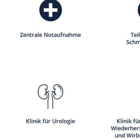
Zentrale Notaufnahme
Tei
Schm
Klinik für Urologie
Klinik fü
Wiederhers
und Wirb