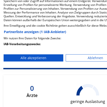
Speichern von oder Zugriff auf Informationen auf einem Endgerät. Verwendu
Erstellung von Profilen für personalisierte Werbung. Verwendung von Profilen
Profilen zur Personalisierung von Inhalten. Verwendung von Profilen zur Ausw
Messung der Performance von Inhalten. Analyse von Zielgruppen durch Stati
Besondere Merkmale
Quellen. Entwicklung und Verbesserung der Angebote. Verwendung reduzierte
Daten können außerhalb der Europäischen Union weitergegeben und in die 
Ihre Einwilligung und die cookie Richtlinie gelten ausschließlich für diese Webs
Partnerliste anzeigen (1 IAB-Anbieter)
Wir nutzen Ihre Daten für folgende Zwecke:
Berück
IAB-Verarbeitungszwecke:
be
Speichern von oder Zugriff auf Informationen auf einem En
Ernä
Alle akzeptieren
Ablehnen
Verwendung reduzierter Daten zur Auswahl von Werbeanze
Erstellung von Profilen für personalisierte Werbung
Verwendung von Profilen zur Auswahl personalisierter We
0
Erstellung von Profilen zur Personalisierung von Inhalten
Ärzte
Verwendung von Profilen zur Auswahl personalisierter Inha
geringe Auslastung