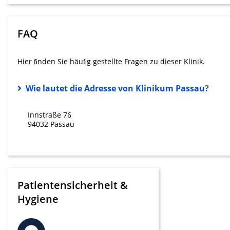
Messung der Werbeleistung
Messung der Performance von Inhalten
FAQ
Analyse von Zielgruppen durch Statistiken oder Kombinati
verschiedenen Quellen
Hier ﬁnden Sie häuﬁg gestellte Fragen zu dieser Klinik.
Entwicklung und Verbesserung der Angebote
Wie lautet die Adresse von Klinikum Passau?
Verwendung reduzierter Daten zur Auswahl von Inhalten
Innstraße 76
IAB-Besonderheiten:
94032 Passau
Verwendung genauer Standortdaten
Geräte anhand von aktiv angeforderten Informationen ident
Nicht-IAB-Verarbeitungszwecke:
Patientensicherheit &
Notwendig
Hygiene
Performance
Funktional