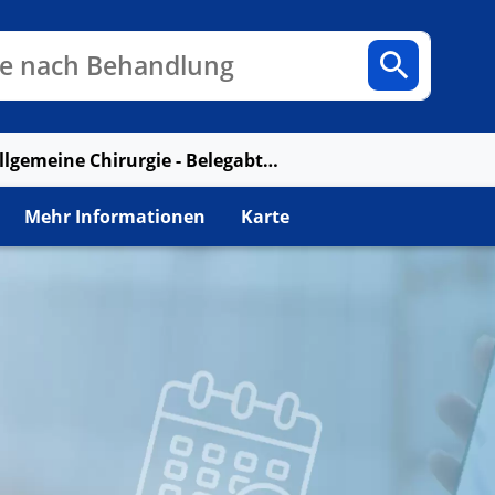
n
Fachbereiche
Arztpraxen
e nach Behandlung
Allgemeine Chirurgie - Belegabteilung
Mehr Informationen
Karte