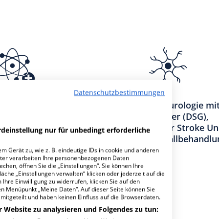
Datenschutzbestimmungen
r Nuklearmedizin
Klinik für Neurologie mi
zertifizierter (DSG),
überregionaler Stroke Un
deinstellung nur für unbedingt erforderliche
(Akutschlaganfallbehandlu
m Gerät zu, wie z. B. eindeutige IDs in cookie und anderen
ter verarbeiten Ihre personenbezogenen Daten
hen, öffnen Sie die „Einstellungen“. Sie können Ihre
achabteilungen
13
äche „Einstellungen verwalten“ klicken oder jederzeit auf die
Ihre Einwilligung zu widerrufen, klicken Sie auf den
den Menüpunkt „Meine Daten“. Auf dieser Seite können Sie
mitgeteilt und haben keinen Einfluss auf die Browserdaten.
r Website zu analysieren und Folgendes zu tun: