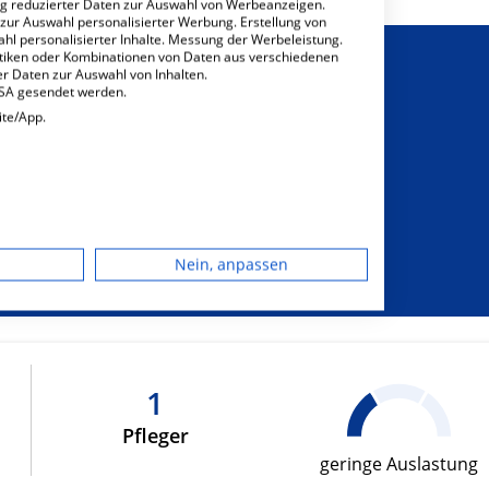
ng reduzierter Daten zur Auswahl von Werbeanzeigen.
 zur Auswahl personalisierter Werbung. Erstellung von
ahl personalisierter Inhalte. Messung der Werbeleistung.
stiken oder Kombinationen von Daten aus verschiedenen
r Daten zur Auswahl von Inhalten.
USA gesendet werden.
ite/App.
sichtigung von
sonderem
dgerät
hrungsbedarf
Nein, anpassen
igen
rbung
1
Pfleger
lte
geringe Auslastung