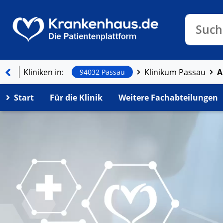
Klinike
Such
Kliniken in:
Klinikum Passau
94032 Passau
Start
Für die Klinik
Weitere Fachabteilungen