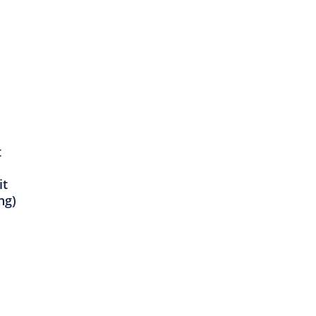
t
it
ng)