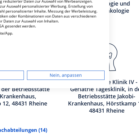
ng reduzierter Daten zur Auswahl von Werbeanzeigen.
Pneumologie und
 zur Auswahl personalisierter Werbung. Erstellung von
Thoraxonkologie
ahl personalisierter Inhalte. Messung der Werbeleistung.
stiken oder Kombinationen von Daten aus verschiedenen
r Daten zur Auswahl von Inhalten.
USA gesendet werden.
ite/App.
dgerät
Nein, anpassen
igen
sche Klinik IV -
Medizinische Klinik IV -
n der Betriebsstätte
Geriatrie Tagesklinik, in d
-Krankenhaus,
Betriebsstätte Jakobi-
 12, 48431 Rheine
Krankenhaus, Hörstkamp 
rbung
48431 Rheine
achabteilungen
14
lte