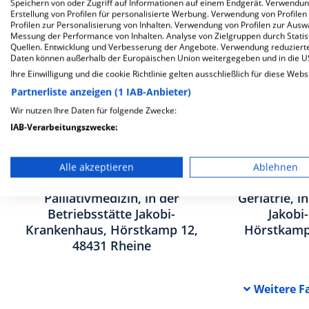
Speichern von oder Zugriff auf Informationen auf einem Endgerät. Verwendu
Erstellung von Profilen für personalisierte Werbung. Verwendung von Profilen
Profilen zur Personalisierung von Inhalten. Verwendung von Profilen zur Ausw
Messung der Performance von Inhalten. Analyse von Zielgruppen durch Stati
Quellen. Entwicklung und Verbesserung der Angebote. Verwendung reduzierte
Daten können außerhalb der Europäischen Union weitergegeben und in die 
Ihre Einwilligung und die cookie Richtlinie gelten ausschließlich für diese Webs
Partnerliste anzeigen (1 IAB-Anbieter)
Wir nutzen Ihre Daten für folgende Zwecke:
IAB-Verarbeitungszwecke:
Speichern von oder Zugriff auf Informationen auf einem En
Alle akzeptieren
Ablehnen
Verwendung reduzierter Daten zur Auswahl von Werbeanze
Medizinische Klinik IV -
Medizini
Palliativmedizin, in der
Geriatrie, i
Erstellung von Profilen für personalisierte Werbung
Betriebsstätte Jakobi-
Jakobi
Krankenhaus, Hörstkamp 12,
Hörstkamp
Verwendung von Profilen zur Auswahl personalisierter We
48431 Rheine
Erstellung von Profilen zur Personalisierung von Inhalten
Weitere
F
Verwendung von Profilen zur Auswahl personalisierter Inha