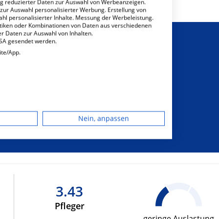
ng reduzierter Daten zur Auswahl von Werbeanzeigen.
 zur Auswahl personalisierter Werbung. Erstellung von
ahl personalisierter Inhalte. Messung der Werbeleistung.
stiken oder Kombinationen von Daten aus verschiedenen
r Daten zur Auswahl von Inhalten.
USA gesendet werden.
ite/App.
sichtigung von
dgerät
sonderem
Nein, anpassen
hrungsbedarf
igen
rbung
3.43
Pfleger
lte
geringe Auslastung