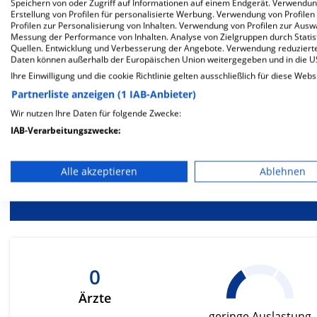
Mehr Informationen
Speichern von oder Zugriff auf Informationen auf einem Endgerät. Verwendu
Erstellung von Profilen für personalisierte Werbung. Verwendung von Profilen
Profilen zur Personalisierung von Inhalten. Verwendung von Profilen zur Ausw
Messung der Performance von Inhalten. Analyse von Zielgruppen durch Stati
Quellen. Entwicklung und Verbesserung der Angebote. Verwendung reduzierte
Besondere Merkmale
Daten können außerhalb der Europäischen Union weitergegeben und in die 
Ihre Einwilligung und die cookie Richtlinie gelten ausschließlich für diese Webs
Partnerliste anzeigen (1 IAB-Anbieter)
Wir nutzen Ihre Daten für folgende Zwecke:
IAB-Verarbeitungszwecke:
Berück
Speichern von oder Zugriff auf Informationen auf einem En
be
Alle akzeptieren
Ablehnen
Ernä
Verwendung reduzierter Daten zur Auswahl von Werbeanze
Erstellung von Profilen für personalisierte Werbung
Verwendung von Profilen zur Auswahl personalisierter We
Erstellung von Profilen zur Personalisierung von Inhalten
0
Ärzte
Verwendung von Profilen zur Auswahl personalisierter Inha
geringe Auslastung