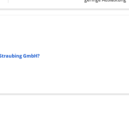
onen von Daten aus
h Straubing GmbH?
ifizieren