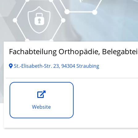
Fachabteilung Orthopädie, Belegabte
St.-Elisabeth-Str. 23, 94304 Straubing
Website