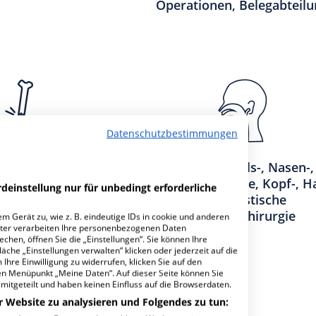
Operationen, Belegabteilu
Datenschutzbestimmungen
Orthopädie, Unfall-
Klinik für Hals-, Nasen-,
andchirurgie
Ohren-Heilkunde, Kopf-, Ha
deinstellung nur für unbedingt erforderliche
und Plastische
Gesichtschirurgie
m Gerät zu, wie z. B. eindeutige IDs in cookie und anderen
ter verarbeiten Ihre personenbezogenen Daten
hen, öffnen Sie die „Einstellungen“. Sie können Ihre
äche „Einstellungen verwalten“ klicken oder jederzeit auf die
achabteilungen
7
Ihre Einwilligung zu widerrufen, klicken Sie auf den
den Menüpunkt „Meine Daten“. Auf dieser Seite können Sie
mitgeteilt und haben keinen Einfluss auf die Browserdaten.
r Website zu analysieren und Folgendes zu tun: