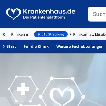
Klinike
Such
Kliniken in:
94315 Straubing
Start
Für die Klinik
Weitere Fachabteilungen