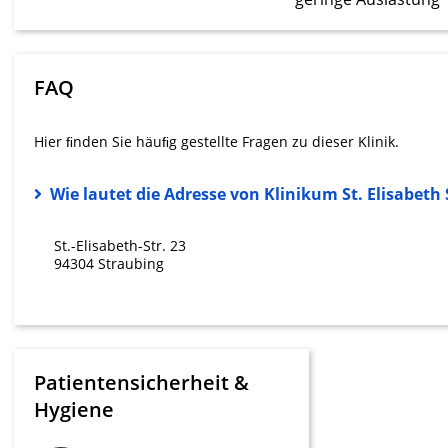
Messung der Werbeleistung
Messung der Performance von Inhalten
FAQ
Analyse von Zielgruppen durch Statistiken oder Kombinati
verschiedenen Quellen
Hier ﬁnden Sie häuﬁg gestellte Fragen zu dieser Klinik.
Entwicklung und Verbesserung der Angebote
Wie lautet die Adresse von Klinikum St. Elisabet
Verwendung reduzierter Daten zur Auswahl von Inhalten
IAB-Besonderheiten:
St.-Elisabeth-Str. 23
Verwendung genauer Standortdaten
94304 Straubing
Geräte anhand von aktiv angeforderten Informationen ident
Nicht-IAB-Verarbeitungszwecke:
Notwendig
Patientensicherheit &
Performance
Hygiene
Funktional