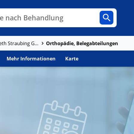
n
Fachbereiche
Arztpraxen
e nach Behandlung
Orthopädie, Belegabteilungen
Klinikum St. Elisabeth Straubing GmbH
Mehr Informationen
Karte