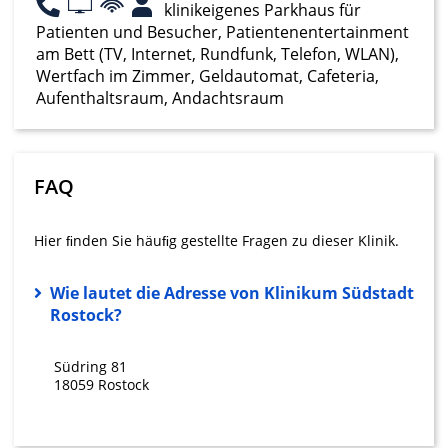
klinikeigenes Parkhaus für
Analyse von Zielgruppen durch Statistiken
oder Kombinationen von Daten aus
Patienten und Besucher, Patientenentertainment
verschiedenen Quellen
am Bett (TV, Internet, Rundfunk, Telefon, WLAN),
Wertfach im Zimmer, Geldautomat, Cafeteria,
Entwicklung und Verbesserung der
Aufenthaltsraum, Andachtsraum
Angebote
Verwendung reduzierter Daten zur Auswahl
von Inhalten
FAQ
IAB-Besonderheiten:
Verwendung genauer Standortdaten
Hier ﬁnden Sie häuﬁg gestellte Fragen zu dieser Klinik.
Geräte anhand von aktiv angeforderten
Informationen identifizieren
Wie lautet die Adresse von Klinikum Südstadt
Rostock?
Nicht-IAB-Verarbeitungszwecke:
Notwendig
Südring 81
18059 Rostock
Performance
Funktional