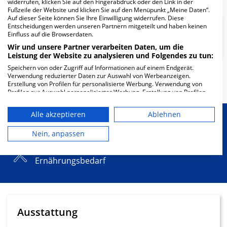
widerrufen, klicken Sie auf den Fingerabdruck oder den Link in der
Fußzeile der Website und klicken Sie auf den Menüpunkt „Meine Daten“.
Auf dieser Seite können Sie Ihre Einwilligung widerrufen. Diese
Entscheidungen werden unseren Partnern mitgeteilt und haben keinen
Klinik für Kinder- und
Einfluss auf die Browserdaten.
Jugendmedizin
Wir und unsere Partner verarbeiten Daten, um die
Leistung der Website zu analysieren und Folgendes zu tun:
Speichern von oder Zugriff auf Informationen auf einem Endgerät.
Verwendung reduzierter Daten zur Auswahl von Werbeanzeigen.
Mehr Informationen
Erstellung von Profilen für personalisierte Werbung. Verwendung von
Profilen zur Auswahl personalisierter Werbung. Erstellung von Profilen
zur Personalisierung von Inhalten. Verwendung von Profilen zur Auswahl
personalisierter Inhalte. Messung der Werbeleistung. Messung der
Alle akzeptieren
Ablehnen
Performance von Inhalten. Analyse von Zielgruppen durch Statistiken
Besondere Merkmale
oder Kombinationen von Daten aus verschiedenen Quellen. Entwicklung
und Verbesserung der Angebote. Verwendung reduzierter Daten zur
Nein, anpassen
Auswahl von Inhalten.
Berücksichtigung von besonderem
Daten können außerhalb der Europäischen Union weitergegeben und in
die USA gesendet werden.
Ernährungsbedarf
Ihre Einwilligung und die cookie Richtlinie gelten ausschließlich für diese
Website/App.
Partnerliste anzeigen (1 IAB-Anbieter)
Wir nutzen Ihre Daten für folgende Zwecke:
Ausstattung
IAB-Verarbeitungszwecke: