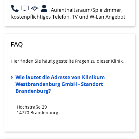
Speichern von oder Zugriff auf
Informationen auf einem Endgerät
Aufenthaltsraum/Spielzimmer,
kostenpflichtiges Telefon, TV und W-Lan Angebot
Verwendung reduzierter Daten zur Auswahl
von Werbeanzeigen
Erstellung von Profilen für personalisierte
FAQ
Werbung
Verwendung von Profilen zur Auswahl
Hier ﬁnden Sie häuﬁg gestellte Fragen zu dieser Klinik.
personalisierter Werbung
Erstellung von Profilen zur Personalisierung
Wie lautet die Adresse von Klinikum
von Inhalten
Westbrandenburg GmbH - Standort
Brandenburg?
Verwendung von Profilen zur Auswahl
personalisierter Inhalte
Hochstraße 29
Messung der Werbeleistung
14770 Brandenburg
Messung der Performance von Inhalten
Analyse von Zielgruppen durch Statistiken