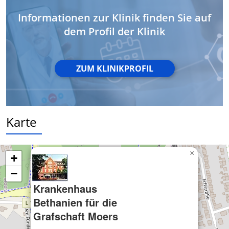
Geräte anhand von aktiv angeforderten
Informationen zur Klinik finden Sie auf
Informationen identifizieren
dem Profil der Klinik
Nicht-IAB-Verarbeitungszwecke:
Notwendig
ZUM KLINIKPROFIL
Performance
Funktional
Werbung
Karte
×
+
−
Krankenhaus
Bethanien für die
Grafschaft Moers