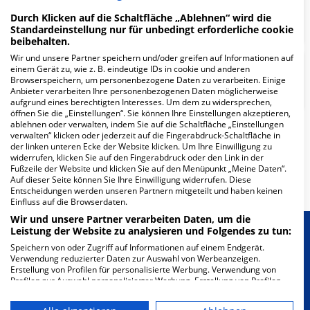
Rekonstruktive und Ästhetische
Durch Klicken auf die Schaltfläche „Ablehnen“ wird die
Chirurgie
Standardeinstellung nur für unbedingt erforderliche cookie
beibehalten.
Wir und unsere Partner speichern und/oder greifen auf Informationen auf
Klinik für Unfallchirurgie &
einem Gerät zu, wie z. B. eindeutige IDs in cookie und anderen
Browserspeichern, um personenbezogene Daten zu verarbeiten. Einige
Orthopädie
Anbieter verarbeiten Ihre personenbezogenen Daten möglicherweise
aufgrund eines berechtigten Interesses. Um dem zu widersprechen,
öffnen Sie die „Einstellungen“. Sie können Ihre Einstellungen akzeptieren,
ablehnen oder verwalten, indem Sie auf die Schaltfläche „Einstellungen
verwalten“ klicken oder jederzeit auf die Fingerabdruck-Schaltfläche in
Weitere
Fachabteilungen
12
der linken unteren Ecke der Website klicken. Um Ihre Einwilligung zu
widerrufen, klicken Sie auf den Fingerabdruck oder den Link in der
Fußzeile der Website und klicken Sie auf den Menüpunkt „Meine Daten“.
Mehr Informationen
Auf dieser Seite können Sie Ihre Einwilligung widerrufen. Diese
Entscheidungen werden unseren Partnern mitgeteilt und haben keinen
Einfluss auf die Browserdaten.
Wir und unsere Partner verarbeiten Daten, um die
Leistung der Website zu analysieren und Folgendes zu tun:
Besondere Merkmale
Speichern von oder Zugriff auf Informationen auf einem Endgerät.
Verwendung reduzierter Daten zur Auswahl von Werbeanzeigen.
Erstellung von Profilen für personalisierte Werbung. Verwendung von
Berücksichtigung von besonderem
Profilen zur Auswahl personalisierter Werbung. Erstellung von Profilen
Ernährungsbedarf
zur Personalisierung von Inhalten. Verwendung von Profilen zur Auswahl
personalisierter Inhalte. Messung der Werbeleistung. Messung der