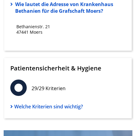
Wie lautet die Adresse von Krankenhaus
Erstellung von Profilen zur Personalisierung
von Inhalten
Bethanien für die Grafschaft Moers?
Verwendung von Profilen zur Auswahl
Bethanienstr. 21
personalisierter Inhalte
47441 Moers
Messung der Werbeleistung
Messung der Performance von Inhalten
Analyse von Zielgruppen durch Statistiken
Patientensicherheit & Hygiene
oder Kombinationen von Daten aus
verschiedenen Quellen
Entwicklung und Verbesserung der
29/29 Kriterien
Angebote
Verwendung reduzierter Daten zur Auswahl
Welche Kriterien sind wichtig?
von Inhalten
IAB-Besonderheiten:
Verwendung genauer Standortdaten