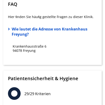
Wir nutzen Ihre Daten für folgende Zwecke:
FAQ
IAB-Verarbeitungszwecke:
Speichern von oder Zugriff auf
Hier ﬁnden Sie häuﬁg gestellte Fragen zu dieser Klinik.
Informationen auf einem Endgerät
Verwendung reduzierter Daten zur Auswahl
Wie lautet die Adresse von Krankenhaus
von Werbeanzeigen
Freyung?
Erstellung von Profilen für personalisierte
Werbung
Krankenhausstraße 6
94078 Freyung
Verwendung von Profilen zur Auswahl
personalisierter Werbung
Erstellung von Profilen zur Personalisierung
von Inhalten
Patientensicherheit & Hygiene
Verwendung von Profilen zur Auswahl
personalisierter Inhalte
29/29 Kriterien
Messung der Werbeleistung