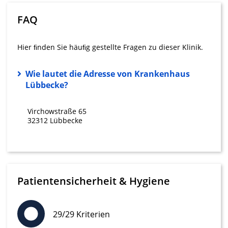
Wir nutzen Ihre Daten für folgende Zwecke:
FAQ
IAB-Verarbeitungszwecke:
Speichern von oder Zugriff auf
Informationen auf einem Endgerät
Hier ﬁnden Sie häuﬁg gestellte Fragen zu dieser Klinik.
Verwendung reduzierter Daten zur Auswahl
Wie lautet die Adresse von Krankenhaus
von Werbeanzeigen
Lübbecke?
Erstellung von Profilen für personalisierte
Werbung
Virchowstraße 65
32312 Lübbecke
Verwendung von Profilen zur Auswahl
personalisierter Werbung
Erstellung von Profilen zur Personalisierung
von Inhalten
Patientensicherheit & Hygiene
Verwendung von Profilen zur Auswahl
personalisierter Inhalte
29/29 Kriterien
Messung der Werbeleistung