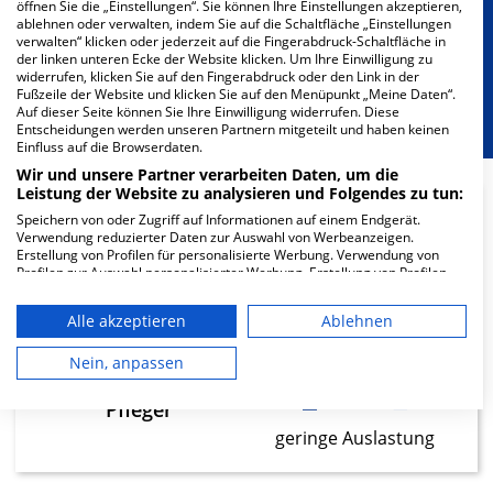
öffnen Sie die „Einstellungen“. Sie können Ihre Einstellungen akzeptieren,
Besondere Merkmale
ablehnen oder verwalten, indem Sie auf die Schaltfläche „Einstellungen
verwalten“ klicken oder jederzeit auf die Fingerabdruck-Schaltfläche in
der linken unteren Ecke der Website klicken. Um Ihre Einwilligung zu
widerrufen, klicken Sie auf den Fingerabdruck oder den Link in der
Berücksichtigung von besonderem
Fußzeile der Website und klicken Sie auf den Menüpunkt „Meine Daten“.
Ernährungsbedarf
Auf dieser Seite können Sie Ihre Einwilligung widerrufen. Diese
Entscheidungen werden unseren Partnern mitgeteilt und haben keinen
Einfluss auf die Browserdaten.
Wir und unsere Partner verarbeiten Daten, um die
Leistung der Website zu analysieren und Folgendes zu tun:
Speichern von oder Zugriff auf Informationen auf einem Endgerät.
27.62
Verwendung reduzierter Daten zur Auswahl von Werbeanzeigen.
Erstellung von Profilen für personalisierte Werbung. Verwendung von
Profilen zur Auswahl personalisierter Werbung. Erstellung von Profilen
Ärzte
zur Personalisierung von Inhalten. Verwendung von Profilen zur Auswahl
geringe Auslastung
personalisierter Inhalte. Messung der Werbeleistung. Messung der
Alle akzeptieren
Ablehnen
Performance von Inhalten. Analyse von Zielgruppen durch Statistiken
oder Kombinationen von Daten aus verschiedenen Quellen. Entwicklung
und Verbesserung der Angebote. Verwendung reduzierter Daten zur
Nein, anpassen
120.05
Auswahl von Inhalten.
Daten können außerhalb der Europäischen Union weitergegeben und in
Pfleger
die USA gesendet werden.
geringe Auslastung
Ihre Einwilligung und die cookie Richtlinie gelten ausschließlich für diese
Website/App.
Partnerliste anzeigen (1 IAB-Anbieter)