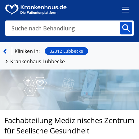
Suche nach Behandlung
Kliniken
Fachbereiche
Arztpraxen
Kliniken in:
32312 Lübbecke
Krankenhaus Lübbecke
Finden
Fachabteilung Medizinisches Zentrum
für Seelische Gesundheit