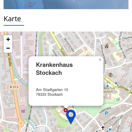
Verwendung reduzierter Daten zur Auswahl
von Inhalten
Karte
IAB-Besonderheiten:
Verwendung genauer Standortdaten
+
Geräte anhand von aktiv angeforderten
−
Informationen identifizieren
×
Nicht-IAB-Verarbeitungszwecke:
Krankenhaus
Notwendig
Stockach
Performance
Am Stadtgarten 10
78333 Stockach
Funktional
Werbung