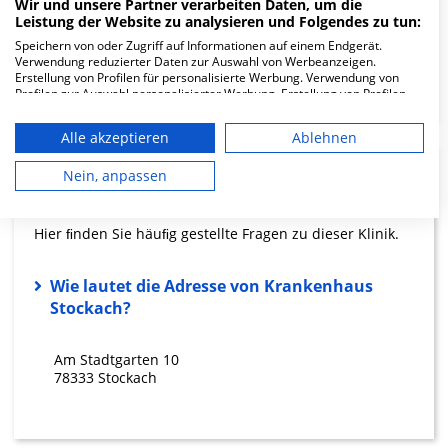
Wir und unsere Partner verarbeiten Daten, um die
Leistung der Website zu analysieren und Folgendes zu tun:
8.43
Speichern von oder Zugriff auf Informationen auf einem Endgerät.
Pfleger
Verwendung reduzierter Daten zur Auswahl von Werbeanzeigen.
Erstellung von Profilen für personalisierte Werbung. Verwendung von
geringe Auslastung
Profilen zur Auswahl personalisierter Werbung. Erstellung von Profilen
zur Personalisierung von Inhalten. Verwendung von Profilen zur Auswahl
personalisierter Inhalte. Messung der Werbeleistung. Messung der
Alle akzeptieren
Ablehnen
Performance von Inhalten. Analyse von Zielgruppen durch Statistiken
oder Kombinationen von Daten aus verschiedenen Quellen. Entwicklung
und Verbesserung der Angebote. Verwendung reduzierter Daten zur
FAQ
Nein, anpassen
Auswahl von Inhalten.
Daten können außerhalb der Europäischen Union weitergegeben und in
die USA gesendet werden.
Hier ﬁnden Sie häuﬁg gestellte Fragen zu dieser Klinik.
Ihre Einwilligung und die cookie Richtlinie gelten ausschließlich für diese
Website/App.
Wie lautet die Adresse von Krankenhaus
Partnerliste anzeigen (1 IAB-Anbieter)
Stockach?
Wir nutzen Ihre Daten für folgende Zwecke:
IAB-Verarbeitungszwecke:
Am Stadtgarten 10
Speichern von oder Zugriff auf
78333 Stockach
Informationen auf einem Endgerät
Verwendung reduzierter Daten zur Auswahl
von Werbeanzeigen