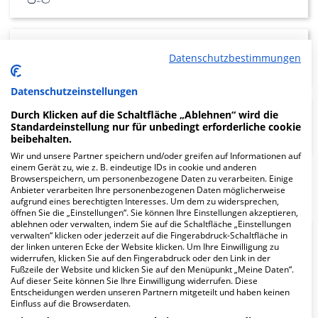
Anästhesie/Schmerzambulanz
Datenschutzbestimmungen
Datenschutzeinstellungen
Durch Klicken auf die Schaltfläche „Ablehnen“ wird die
Allgemeine-/ Viszeralchirurgie
Standardeinstellung nur für unbedingt erforderliche cookie
und Unfallchirurgie
beibehalten.
Wir und unsere Partner speichern und/oder greifen auf Informationen auf
einem Gerät zu, wie z. B. eindeutige IDs in cookie und anderen
Browserspeichern, um personenbezogene Daten zu verarbeiten. Einige
Mehr Informationen
Anbieter verarbeiten Ihre personenbezogenen Daten möglicherweise
aufgrund eines berechtigten Interesses. Um dem zu widersprechen,
öffnen Sie die „Einstellungen“. Sie können Ihre Einstellungen akzeptieren,
ablehnen oder verwalten, indem Sie auf die Schaltfläche „Einstellungen
verwalten“ klicken oder jederzeit auf die Fingerabdruck-Schaltfläche in
der linken unteren Ecke der Website klicken. Um Ihre Einwilligung zu
1.7
widerrufen, klicken Sie auf den Fingerabdruck oder den Link in der
Fußzeile der Website und klicken Sie auf den Menüpunkt „Meine Daten“.
Ärzte
Auf dieser Seite können Sie Ihre Einwilligung widerrufen. Diese
Entscheidungen werden unseren Partnern mitgeteilt und haben keinen
geringe Auslastung
Einfluss auf die Browserdaten.