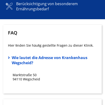
Erstellung von Profilen zur Personalisierung
Berücksichtigung von besonderem
von Inhalten
Ernährungsbedarf
Verwendung von Profilen zur Auswahl
personalisierter Inhalte
Messung der Werbeleistung
FAQ
Messung der Performance von Inhalten
Hier ﬁnden Sie häuﬁg gestellte Fragen zu dieser Klinik.
Analyse von Zielgruppen durch Statistiken
oder Kombinationen von Daten aus
verschiedenen Quellen
Wie lautet die Adresse von Krankenhaus
Wegscheid?
Entwicklung und Verbesserung der
Angebote
Marktstraße 50
Verwendung reduzierter Daten zur Auswahl
94110 Wegscheid
von Inhalten
IAB-Besonderheiten:
Verwendung genauer Standortdaten