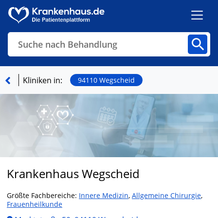
Suche nach Behandlung
Kliniken
Fachbereiche
Arztpraxen
Kliniken in:
94110 Wegscheid
Finden
Krankenhaus Wegscheid
Größte Fachbereiche:
Innere Medizin
,
Allgemeine Chirurgie
,
Frauenheilkunde