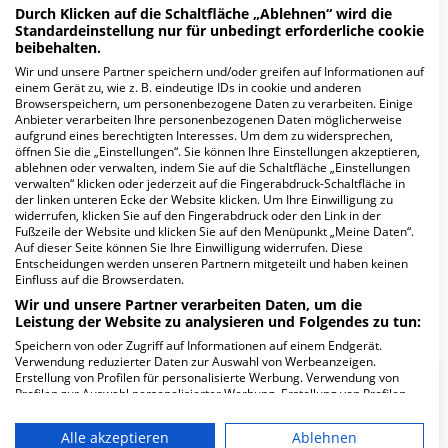
Durch Klicken auf die Schaltfläche „Ablehnen“ wird die
MEHR ERFAHREN
Standardeinstellung nur für unbedingt erforderliche cookie
beibehalten.
Wir und unsere Partner speichern und/oder greifen auf Informationen auf
Anzeige
einem Gerät zu, wie z. B. eindeutige IDs in cookie und anderen
Browserspeichern, um personenbezogene Daten zu verarbeiten. Einige
Anbieter verarbeiten Ihre personenbezogenen Daten möglicherweise
aufgrund eines berechtigten Interesses. Um dem zu widersprechen,
öffnen Sie die „Einstellungen“. Sie können Ihre Einstellungen akzeptieren,
ablehnen oder verwalten, indem Sie auf die Schaltfläche „Einstellungen
verwalten“ klicken oder jederzeit auf die Fingerabdruck-Schaltfläche in
Fachabteilungen
der linken unteren Ecke der Website klicken. Um Ihre Einwilligung zu
widerrufen, klicken Sie auf den Fingerabdruck oder den Link in der
Fußzeile der Website und klicken Sie auf den Menüpunkt „Meine Daten“.
Auf dieser Seite können Sie Ihre Einwilligung widerrufen. Diese
Fachabteilung suchen:
Entscheidungen werden unseren Partnern mitgeteilt und haben keinen
Einfluss auf die Browserdaten.
Wir und unsere Partner verarbeiten Daten, um die
Leistung der Website zu analysieren und Folgendes zu tun:
Speichern von oder Zugriff auf Informationen auf einem Endgerät.
Verwendung reduzierter Daten zur Auswahl von Werbeanzeigen.
Erstellung von Profilen für personalisierte Werbung. Verwendung von
Profilen zur Auswahl personalisierter Werbung. Erstellung von Profilen
PSO Wegscheid
zur Personalisierung von Inhalten. Verwendung von Profilen zur Auswahl
personalisierter Inhalte. Messung der Werbeleistung. Messung der
Alle akzeptieren
Ablehnen
Performance von Inhalten. Analyse von Zielgruppen durch Statistiken