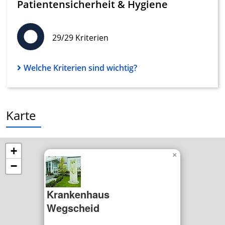
Patientensicherheit & Hygiene
Geräte anhand von aktiv angeforderten
Informationen identifizieren
Nicht-IAB-Verarbeitungszwecke:
29/29 Kriterien
Notwendig
Performance
Welche Kriterien sind wichtig?
Funktional
Werbung
Karte
+
×
−
Krankenhaus
Wegscheid