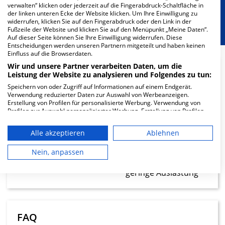
verwalten“ klicken oder jederzeit auf die Fingerabdruck-Schaltfläche in
Berücksichtigung von besonderem
der linken unteren Ecke der Website klicken. Um Ihre Einwilligung zu
widerrufen, klicken Sie auf den Fingerabdruck oder den Link in der
Ernährungsbedarf
Fußzeile der Website und klicken Sie auf den Menüpunkt „Meine Daten“.
Auf dieser Seite können Sie Ihre Einwilligung widerrufen. Diese
Entscheidungen werden unseren Partnern mitgeteilt und haben keinen
Einfluss auf die Browserdaten.
Wir und unsere Partner verarbeiten Daten, um die
Leistung der Website zu analysieren und Folgendes zu tun:
5
Speichern von oder Zugriff auf Informationen auf einem Endgerät.
Verwendung reduzierter Daten zur Auswahl von Werbeanzeigen.
Ärzte
Erstellung von Profilen für personalisierte Werbung. Verwendung von
Profilen zur Auswahl personalisierter Werbung. Erstellung von Profilen
geringe Auslastung
zur Personalisierung von Inhalten. Verwendung von Profilen zur Auswahl
personalisierter Inhalte. Messung der Werbeleistung. Messung der
Alle akzeptieren
Ablehnen
Performance von Inhalten. Analyse von Zielgruppen durch Statistiken
8.61
oder Kombinationen von Daten aus verschiedenen Quellen. Entwicklung
und Verbesserung der Angebote. Verwendung reduzierter Daten zur
Nein, anpassen
Pfleger
Auswahl von Inhalten.
Daten können außerhalb der Europäischen Union weitergegeben und in
geringe Auslastung
die USA gesendet werden.
Ihre Einwilligung und die cookie Richtlinie gelten ausschließlich für diese
Website/App.
Partnerliste anzeigen (1 IAB-Anbieter)
FAQ
Wir nutzen Ihre Daten für folgende Zwecke: