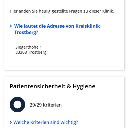
IAB-Verarbeitungszwecke:
Hier ﬁnden Sie häuﬁg gestellte Fragen zu dieser Klinik.
Speichern von oder Zugriff auf
Informationen auf einem Endgerät
Wie lautet die Adresse von Kreisklinik
Verwendung reduzierter Daten zur Auswahl
Trostberg?
von Werbeanzeigen
Erstellung von Profilen für personalisierte
Siegerthöhe 1
Werbung
83308 Trostberg
Verwendung von Profilen zur Auswahl
personalisierter Werbung
Erstellung von Profilen zur Personalisierung
von Inhalten
Patientensicherheit & Hygiene
Verwendung von Profilen zur Auswahl
personalisierter Inhalte
29/29 Kriterien
Messung der Werbeleistung
Welche Kriterien sind wichtig?
Messung der Performance von Inhalten