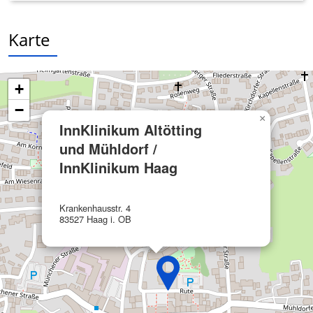
Verwendung reduzierter Daten zur Auswahl
von Inhalten
Karte
IAB-Besonderheiten:
Verwendung genauer Standortdaten
+
Geräte anhand von aktiv angeforderten
−
Informationen identifizieren
×
InnKlinikum Altötting
Nicht-IAB-Verarbeitungszwecke:
und Mühldorf /
Notwendig
InnKlinikum Haag
Performance
Krankenhausstr. 4
83527 Haag i. OB
Funktional
Werbung