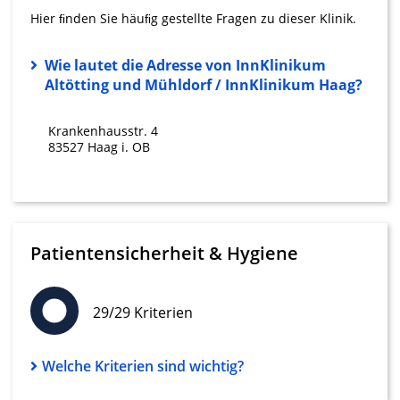
Hier ﬁnden Sie häuﬁg gestellte Fragen zu dieser Klinik.
Erstellung von Profilen für personalisierte
Werbung
Wie lautet die Adresse von InnKlinikum
Verwendung von Profilen zur Auswahl
Altötting und Mühldorf / InnKlinikum Haag?
personalisierter Werbung
Krankenhausstr. 4
Erstellung von Profilen zur Personalisierung
83527 Haag i. OB
von Inhalten
Verwendung von Profilen zur Auswahl
personalisierter Inhalte
Messung der Werbeleistung
Patientensicherheit & Hygiene
Messung der Performance von Inhalten
Analyse von Zielgruppen durch Statistiken
29/29 Kriterien
oder Kombinationen von Daten aus
verschiedenen Quellen
Welche Kriterien sind wichtig?
Entwicklung und Verbesserung der
Angebote