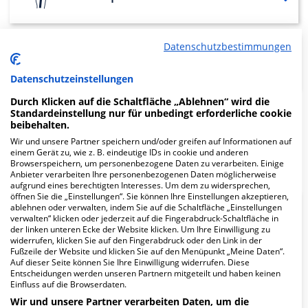
Datenschutzbestimmungen
Kardiologie
Datenschutzeinstellungen
Durch Klicken auf die Schaltfläche „Ablehnen“ wird die
Standardeinstellung nur für unbedingt erforderliche cookie
beibehalten.
Weitere
Fachabteilungen
5
Wir und unsere Partner speichern und/oder greifen auf Informationen auf
einem Gerät zu, wie z. B. eindeutige IDs in cookie und anderen
Mehr Informationen
Browserspeichern, um personenbezogene Daten zu verarbeiten. Einige
Anbieter verarbeiten Ihre personenbezogenen Daten möglicherweise
aufgrund eines berechtigten Interesses. Um dem zu widersprechen,
öffnen Sie die „Einstellungen“. Sie können Ihre Einstellungen akzeptieren,
ablehnen oder verwalten, indem Sie auf die Schaltfläche „Einstellungen
verwalten“ klicken oder jederzeit auf die Fingerabdruck-Schaltfläche in
8.1
der linken unteren Ecke der Website klicken. Um Ihre Einwilligung zu
widerrufen, klicken Sie auf den Fingerabdruck oder den Link in der
Ärzte
Fußzeile der Website und klicken Sie auf den Menüpunkt „Meine Daten“.
Auf dieser Seite können Sie Ihre Einwilligung widerrufen. Diese
geringe Auslastung
Entscheidungen werden unseren Partnern mitgeteilt und haben keinen
Einfluss auf die Browserdaten.
Wir und unsere Partner verarbeiten Daten, um die