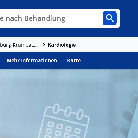
n
Fachbereiche
Arztpraxen
e nach Behandlung
Kardiologie
Kreiskliniken Günzburg-Krumbach, Klinik Günzburg
Mehr Informationen
Karte