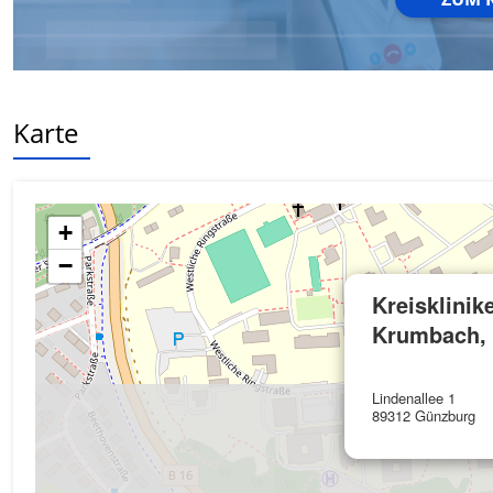
Werbung
Karte
+
−
Kreisklini
Krumbach, 
Lindenallee 1
89312 Günzburg