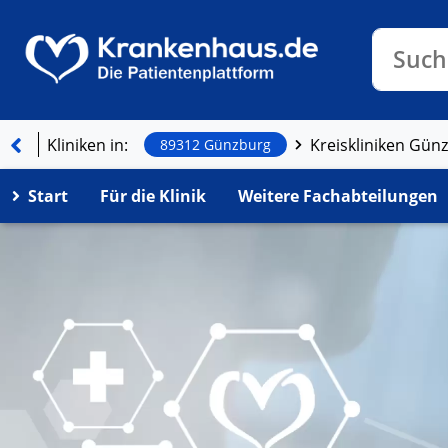
Klinike
Such
Kliniken in:
89312 Günzburg
Start
Für die Klinik
Weitere Fachabteilungen