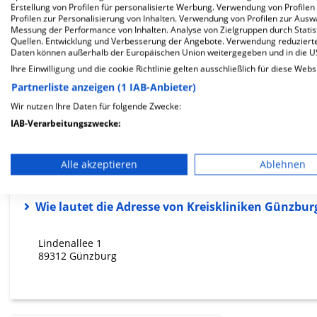
Erstellung von Profilen für personalisierte Werbung. Verwendung von Profilen
Profilen zur Personalisierung von Inhalten. Verwendung von Profilen zur Ausw
12.9
Messung der Performance von Inhalten. Analyse von Zielgruppen durch Stati
Quellen. Entwicklung und Verbesserung der Angebote. Verwendung reduzierte
Ärzte
Daten können außerhalb der Europäischen Union weitergegeben und in die 
geringe Auslastung
Ihre Einwilligung und die cookie Richtlinie gelten ausschließlich für diese Webs
Partnerliste anzeigen (1 IAB-Anbieter)
Wir nutzen Ihre Daten für folgende Zwecke:
IAB-Verarbeitungszwecke:
FAQ
Speichern von oder Zugriff auf Informationen auf einem En
Alle akzeptieren
Ablehnen
Hier ﬁnden Sie häuﬁg gestellte Fragen zu dieser Klinik.
Verwendung reduzierter Daten zur Auswahl von Werbeanze
Erstellung von Profilen für personalisierte Werbung
Wie lautet die Adresse von Kreiskliniken Günzbu
Verwendung von Profilen zur Auswahl personalisierter We
Lindenallee 1
89312 Günzburg
Erstellung von Profilen zur Personalisierung von Inhalten
Verwendung von Profilen zur Auswahl personalisierter Inha