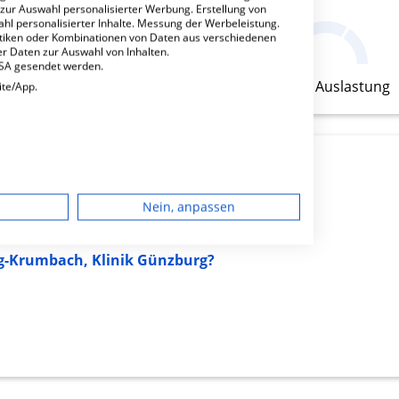
 zur Auswahl personalisierter Werbung. Erstellung von
ahl personalisierter Inhalte. Messung der Werbeleistung.
16.39
stiken oder Kombinationen von Daten aus verschiedenen
r Daten zur Auswahl von Inhalten.
Pfleger
USA gesendet werden.
geringe Auslastung
ite/App.
dgerät
Nein, anpassen
igen
rg-Krumbach, Klinik Günzburg?
rbung
lte