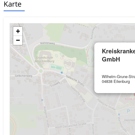
Karte
+
−
Kreiskrank
GmbH
Wilhelm-Grune-Str
04838 Eilenburg