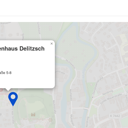
×
enhaus Delitzsch
aße 5-8