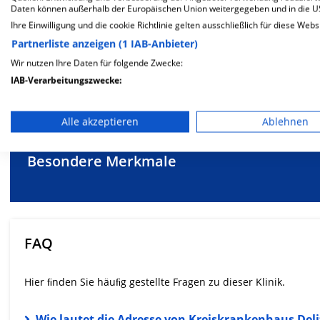
Daten können außerhalb der Europäischen Union weitergegeben und in die 
Ihre Einwilligung und die cookie Richtlinie gelten ausschließlich für diese Webs
Partnerliste anzeigen (1 IAB-Anbieter)
Wir nutzen Ihre Daten für folgende Zwecke:
IAB-Verarbeitungszwecke:
Mehr Informationen
Speichern von oder Zugriff auf Informationen auf einem En
Alle akzeptieren
Ablehnen
Verwendung reduzierter Daten zur Auswahl von Werbeanze
Besondere Merkmale
Erstellung von Profilen für personalisierte Werbung
Verwendung von Profilen zur Auswahl personalisierter We
Erstellung von Profilen zur Personalisierung von Inhalten
FAQ
Verwendung von Profilen zur Auswahl personalisierter Inha
Messung der Werbeleistung
Hier ﬁnden Sie häuﬁg gestellte Fragen zu dieser Klinik.
Messung der Performance von Inhalten
Wie lautet die Adresse von Kreiskrankenhaus De