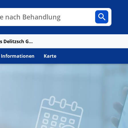
n
Fachbereiche
Arztpraxen
e nach Behandlung
Kreiskrankenhaus Delitzsch GmbH
 Informationen
Karte