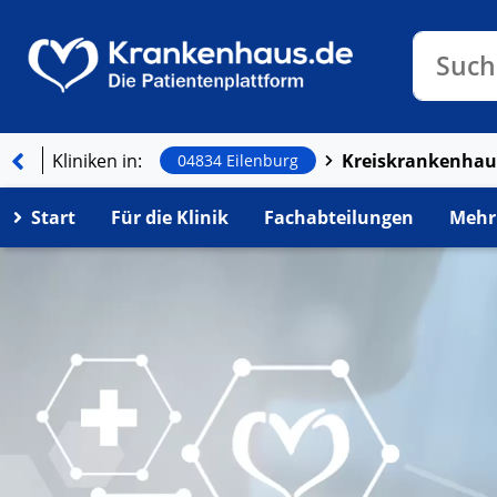
Klinike
Such
Kliniken in:
04834 Eilenburg
Start
Für die Klinik
Fachabteilungen
Mehr