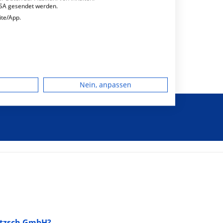
USA gesendet werden.
ite/App.
dgerät
Nein, anpassen
igen
rbung
lte
litzsch GmbH?