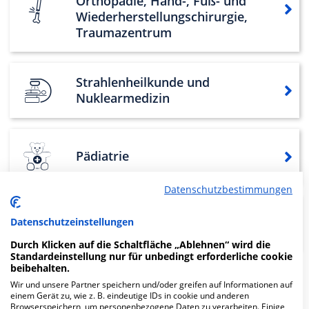
Orthopädie, Hand-, Fuß- und
Wiederherstellungschirurgie,
Traumazentrum
Strahlenheilkunde und
Nuklearmedizin
Pädiatrie
Datenschutzbestimmungen
Orthopädie und Unfallchirurgie,
Datenschutzeinstellungen
Endoprothesenzentrum
Durch Klicken auf die Schaltfläche „Ablehnen“ wird die
Standardeinstellung nur für unbedingt erforderliche cookie
beibehalten.
Wir und unsere Partner speichern und/oder greifen auf Informationen auf
Weitere
Fachabteilungen
10
einem Gerät zu, wie z. B. eindeutige IDs in cookie und anderen
Browserspeichern, um personenbezogene Daten zu verarbeiten. Einige