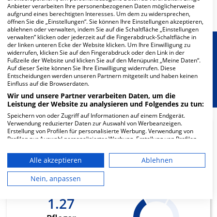
Anbieter verarbeiten Ihre personenbezogenen Daten möglicherweise
Mehr Informationen
aufgrund eines berechtigten Interesses. Um dem zu widersprechen,
öffnen Sie die „Einstellungen“. Sie können Ihre Einstellungen akzeptieren,
ablehnen oder verwalten, indem Sie auf die Schaltfläche „Einstellungen
verwalten“ klicken oder jederzeit auf die Fingerabdruck-Schaltfläche in
der linken unteren Ecke der Website klicken. Um Ihre Einwilligung zu
Besondere Merkmale
widerrufen, klicken Sie auf den Fingerabdruck oder den Link in der
Fußzeile der Website und klicken Sie auf den Menüpunkt „Meine Daten“.
Auf dieser Seite können Sie Ihre Einwilligung widerrufen. Diese
Berücksichtigung von besonderem
Entscheidungen werden unseren Partnern mitgeteilt und haben keinen
Einfluss auf die Browserdaten.
Ernährungsbedarf
Wir und unsere Partner verarbeiten Daten, um die
Leistung der Website zu analysieren und Folgendes zu tun:
Speichern von oder Zugriff auf Informationen auf einem Endgerät.
Verwendung reduzierter Daten zur Auswahl von Werbeanzeigen.
Erstellung von Profilen für personalisierte Werbung. Verwendung von
Profilen zur Auswahl personalisierter Werbung. Erstellung von Profilen
1
zur Personalisierung von Inhalten. Verwendung von Profilen zur Auswahl
personalisierter Inhalte. Messung der Werbeleistung. Messung der
Ärzte
Alle akzeptieren
Ablehnen
Performance von Inhalten. Analyse von Zielgruppen durch Statistiken
oder Kombinationen von Daten aus verschiedenen Quellen. Entwicklung
geringe Auslastung
und Verbesserung der Angebote. Verwendung reduzierter Daten zur
Nein, anpassen
Auswahl von Inhalten.
Daten können außerhalb der Europäischen Union weitergegeben und in
1.27
die USA gesendet werden.
Ihre Einwilligung und die cookie Richtlinie gelten ausschließlich für diese