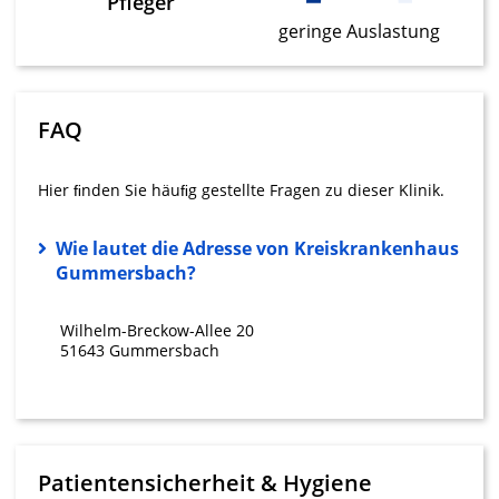
Pfleger
Website/App.
geringe Auslastung
Partnerliste anzeigen (1 IAB-Anbieter)
Wir nutzen Ihre Daten für folgende Zwecke:
IAB-Verarbeitungszwecke:
Speichern von oder Zugriff auf
FAQ
Informationen auf einem Endgerät
Verwendung reduzierter Daten zur Auswahl
Hier ﬁnden Sie häuﬁg gestellte Fragen zu dieser Klinik.
von Werbeanzeigen
Wie lautet die Adresse von Kreiskrankenhaus
Erstellung von Profilen für personalisierte
Gummersbach?
Werbung
Verwendung von Profilen zur Auswahl
Wilhelm-Breckow-Allee 20
personalisierter Werbung
51643 Gummersbach
Erstellung von Profilen zur Personalisierung
von Inhalten
Verwendung von Profilen zur Auswahl
personalisierter Inhalte
Patientensicherheit & Hygiene