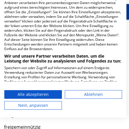
Anbieter verarbeiten Ihre personenbezogenen Daten möglicherweise
aufgrund eines berechtigten Interesses. Um dem zu widersprechen,
Start
Für die Klinik
Weitere Fachabteilungen
öffnen Sie die „Einstellungen“. Sie können Ihre Einstellungen akzeptieren,
ablehnen oder verwalten, indem Sie auf die Schaltfläche „Einstellungen
verwalten“ klicken oder jederzeit auf die Fingerabdruck-Schaltfläche in
der linken unteren Ecke der Website klicken. Um Ihre Einwilligung zu
Herzlich Willkommen
widerrufen, klicken Sie auf den Fingerabdruck oder den Link in der
Fußzeile der Website und klicken Sie auf den Menüpunkt „Meine Daten“.
Auf dieser Seite können Sie Ihre Einwilligung widerrufen. Diese
Lungenklinik Neustadt GmbH in der Badestraße 23 ist
Entscheidungen werden unseren Partnern mitgeteilt und haben keinen
Einfluss auf die Browserdaten.
ein kleines Krankenhaus in Harztor/ OT Neustadt. Mit
Wir und unsere Partner verarbeiten Daten, um die
einer Kapazität von 65 Betten werden in den
Leistung der Website zu analysieren und Folgendes zu tun:
spezialisierten Fachabteilungen pro Jahr etwa 1.531
Speichern von oder Zugriff auf Informationen auf einem Endgerät.
medizinische Fälle behandelt und therapiert.
Verwendung reduzierter Daten zur Auswahl von Werbeanzeigen.
Erstellung von Profilen für personalisierte Werbung. Verwendung von
Weiterlesen
Profilen zur Auswahl personalisierter Werbung. Erstellung von Profilen
zur Personalisierung von Inhalten. Verwendung von Profilen zur Auswahl
personalisierter Inhalte. Messung der Werbeleistung. Messung der
Besuchszeiten
Alle akzeptieren
Ablehnen
Performance von Inhalten. Analyse von Zielgruppen durch Statistiken
oder Kombinationen von Daten aus verschiedenen Quellen. Entwicklung
0 bis 23 Uhr
und Verbesserung der Angebote. Verwendung reduzierter Daten zur
Nein, anpassen
Auswahl von Inhalten.
Daten können außerhalb der Europäischen Union weitergegeben und in
Trägerschaft
die USA gesendet werden.
Ihre Einwilligung und die cookie Richtlinie gelten ausschließlich für diese
freigemeinnützig