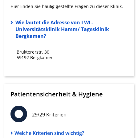
Hier ﬁnden Sie häuﬁg gestellte Fragen zu dieser Klinik.
Erstellung von Profilen für personalisierte
Werbung
Wie lautet die Adresse von LWL-
Verwendung von Profilen zur Auswahl
Universitätsklinik Hamm/ Tagesklinik
personalisierter Werbung
Bergkamen?
Erstellung von Profilen zur Personalisierung
von Inhalten
Bruktererstr. 30
59192 Bergkamen
Verwendung von Profilen zur Auswahl
personalisierter Inhalte
Messung der Werbeleistung
Patientensicherheit & Hygiene
Messung der Performance von Inhalten
Analyse von Zielgruppen durch Statistiken
oder Kombinationen von Daten aus
29/29 Kriterien
verschiedenen Quellen
Entwicklung und Verbesserung der
Welche Kriterien sind wichtig?
Angebote