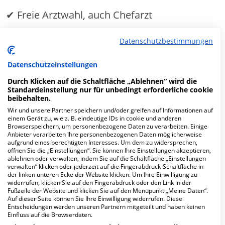
✔ Freie Arztwahl, auch Chefarzt
✔
Ein- oder Zweibettzimmer
Datenschutzbestimmungen
Datenschutzeinstellungen
MEHR ERFAHREN
Durch Klicken auf die Schaltfläche „Ablehnen“ wird die
Standardeinstellung nur für unbedingt erforderliche cookie
beibehalten.
Anzeige
Wir und unsere Partner speichern und/oder greifen auf Informationen auf
einem Gerät zu, wie z. B. eindeutige IDs in cookie und anderen
Browserspeichern, um personenbezogene Daten zu verarbeiten. Einige
Anbieter verarbeiten Ihre personenbezogenen Daten möglicherweise
aufgrund eines berechtigten Interesses. Um dem zu widersprechen,
öffnen Sie die „Einstellungen“. Sie können Ihre Einstellungen akzeptieren,
Fachabteilungen
ablehnen oder verwalten, indem Sie auf die Schaltfläche „Einstellungen
verwalten“ klicken oder jederzeit auf die Fingerabdruck-Schaltfläche in
der linken unteren Ecke der Website klicken. Um Ihre Einwilligung zu
widerrufen, klicken Sie auf den Fingerabdruck oder den Link in der
Fachabteilung suchen:
Fußzeile der Website und klicken Sie auf den Menüpunkt „Meine Daten“.
Auf dieser Seite können Sie Ihre Einwilligung widerrufen. Diese
Entscheidungen werden unseren Partnern mitgeteilt und haben keinen
Einfluss auf die Browserdaten.