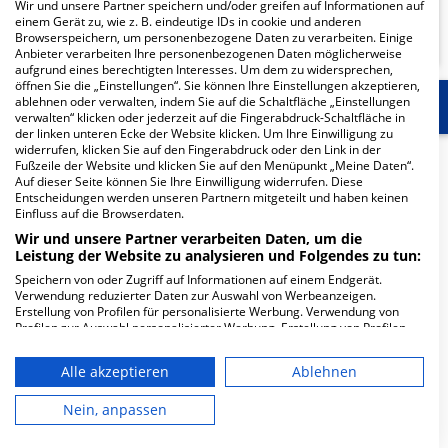
Wir und unsere Partner speichern und/oder greifen auf Informationen auf
KLINIKEN FINDEN
einem Gerät zu, wie z. B. eindeutige IDs in cookie und anderen
Browserspeichern, um personenbezogene Daten zu verarbeiten. Einige
Anbieter verarbeiten Ihre personenbezogenen Daten möglicherweise
aufgrund eines berechtigten Interesses. Um dem zu widersprechen,
öffnen Sie die „Einstellungen“. Sie können Ihre Einstellungen akzeptieren,
ablehnen oder verwalten, indem Sie auf die Schaltfläche „Einstellungen
Start
Für die Klinik
Weitere Fachabteilungen
verwalten“ klicken oder jederzeit auf die Fingerabdruck-Schaltfläche in
der linken unteren Ecke der Website klicken. Um Ihre Einwilligung zu
widerrufen, klicken Sie auf den Fingerabdruck oder den Link in der
Herzlich Willkommen
Fußzeile der Website und klicken Sie auf den Menüpunkt „Meine Daten“.
Auf dieser Seite können Sie Ihre Einwilligung widerrufen. Diese
Entscheidungen werden unseren Partnern mitgeteilt und haben keinen
Einfluss auf die Browserdaten.
Marienhospital Steinfurt; Standort Emsdetten, Klinik für
Wir und unsere Partner verarbeiten Daten, um die
Psychosomatik und Psychotherapie in der Marienstr. 45
Leistung der Website zu analysieren und Folgendes zu tun:
ist ein kleines Krankenhaus in Emsdetten. Mit einer
Speichern von oder Zugriff auf Informationen auf einem Endgerät.
Kapazität von 54 Betten werden in den spezialisierten
Verwendung reduzierter Daten zur Auswahl von Werbeanzeigen.
Fachabteilungen pro Jahr etwa 409 medizinische Fälle
Erstellung von Profilen für personalisierte Werbung. Verwendung von
Profilen zur Auswahl personalisierter Werbung. Erstellung von Profilen
behandelt und therapiert.
zur Personalisierung von Inhalten. Verwendung von Profilen zur Auswahl
personalisierter Inhalte. Messung der Werbeleistung. Messung der
Weiterlesen
Alle akzeptieren
Ablehnen
Performance von Inhalten. Analyse von Zielgruppen durch Statistiken
oder Kombinationen von Daten aus verschiedenen Quellen. Entwicklung
Besuchszeiten
und Verbesserung der Angebote. Verwendung reduzierter Daten zur
Nein, anpassen
Auswahl von Inhalten.
Daten können außerhalb der Europäischen Union weitergegeben und in