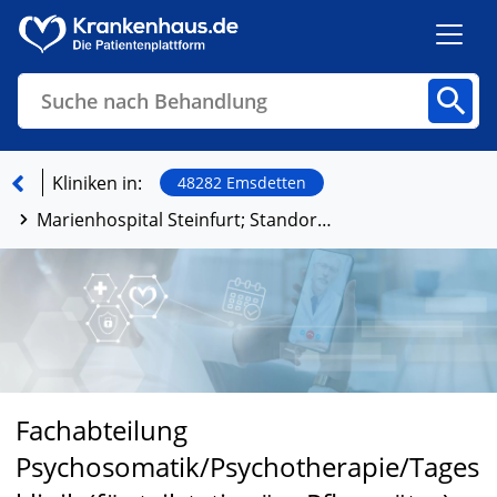
Suche nach Behandlung
Kliniken
Fachbereiche
Arztpraxen
Kliniken in:
48282 Emsdetten
Marienhospital Steinfurt; Standort Emsdetten, Klinik für Psychosomatik und Psychotherapie
Finden
Fachabteilung
Psychosomatik/Psychotherapie/Tages