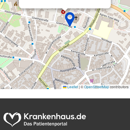
Leaflet
|
©
OpenStreetMap
contributors