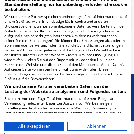
Standardeinstellung nur für unbedingt erforderliche cookie
beibehalten.
Frauenheilkunde und
Wir und unsere Partner speichern und/oder greifen auf Informationen auf
Geburtshilfe
einem Gerät zu, wie z. B. eindeutige IDs in cookie und anderen
Browserspeichern, um personenbezogene Daten zu verarbeiten. Einige
Anbieter verarbeiten Ihre personenbezogenen Daten möglicherweise
aufgrund eines berechtigten Interesses. Um dem zu widersprechen,
öffnen Sie die „Einstellungen“. Sie können Ihre Einstellungen akzeptieren,
Weitere
Fachabteilungen
1
ablehnen oder verwalten, indem Sie auf die Schaltfläche „Einstellungen
verwalten“ klicken oder jederzeit auf die Fingerabdruck-Schaltfläche in
der linken unteren Ecke der Website klicken. Um Ihre Einwilligung zu
Mehr Informationen
widerrufen, klicken Sie auf den Fingerabdruck oder den Link in der
Fußzeile der Website und klicken Sie auf den Menüpunkt „Meine Daten“.
Auf dieser Seite können Sie Ihre Einwilligung widerrufen. Diese
Entscheidungen werden unseren Partnern mitgeteilt und haben keinen
Einfluss auf die Browserdaten.
Besondere Merkmale
Wir und unsere Partner verarbeiten Daten, um die
Leistung der Website zu analysieren und Folgendes zu tun:
Speichern von oder Zugriff auf Informationen auf einem Endgerät.
Berücksichtigung von besonderem
Verwendung reduzierter Daten zur Auswahl von Werbeanzeigen.
Ernährungsbedarf
Erstellung von Profilen für personalisierte Werbung. Verwendung von
Profilen zur Auswahl personalisierter Werbung. Erstellung von Profilen
zur Personalisierung von Inhalten. Verwendung von Profilen zur Auswahl
personalisierter Inhalte. Messung der Werbeleistung. Messung der
Alle akzeptieren
Ablehnen
Performance von Inhalten. Analyse von Zielgruppen durch Statistiken
oder Kombinationen von Daten aus verschiedenen Quellen. Entwicklung