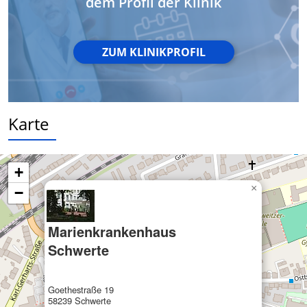
dem Profil der Klinik
Informationen identifizieren
Nicht-IAB-Verarbeitungszwecke:
Notwendig
ZUM KLINIKPROFIL
Performance
Funktional
Karte
Werbung
+
×
−
Marienkrankenhaus
Schwerte
Goethestraße 19
58239 Schwerte