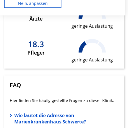
und Verbesserung der Angebote. Verwendung reduzierter Daten zur
Nein, anpassen
10.9
Auswahl von Inhalten.
Daten können außerhalb der Europäischen Union weitergegeben und in
die USA gesendet werden.
Ärzte
Ihre Einwilligung und die cookie Richtlinie gelten ausschließlich für diese
geringe Auslastung
Website/App.
Partnerliste anzeigen (1 IAB-Anbieter)
18.3
Wir nutzen Ihre Daten für folgende Zwecke:
IAB-Verarbeitungszwecke:
Pfleger
Speichern von oder Zugriff auf
geringe Auslastung
Informationen auf einem Endgerät
Verwendung reduzierter Daten zur Auswahl
von Werbeanzeigen
FAQ
Erstellung von Profilen für personalisierte
Werbung
Hier ﬁnden Sie häuﬁg gestellte Fragen zu dieser Klinik.
Verwendung von Profilen zur Auswahl
personalisierter Werbung
Wie lautet die Adresse von
Marienkrankenhaus Schwerte?
Erstellung von Profilen zur Personalisierung