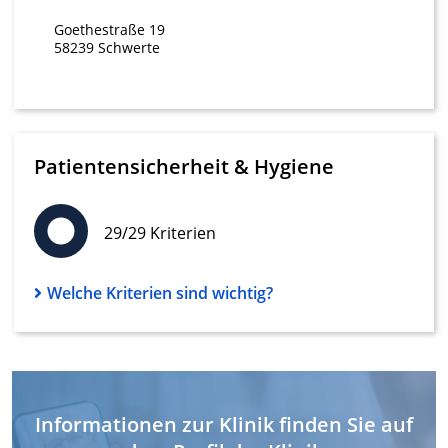
von Inhalten
Goethestraße 19
Verwendung von Profilen zur Auswahl
58239 Schwerte
personalisierter Inhalte
Messung der Werbeleistung
Messung der Performance von Inhalten
Patientensicherheit & Hygiene
Analyse von Zielgruppen durch Statistiken
oder Kombinationen von Daten aus
verschiedenen Quellen
29/29 Kriterien
Entwicklung und Verbesserung der
Angebote
Welche Kriterien sind wichtig?
Verwendung reduzierter Daten zur Auswahl
von Inhalten
IAB-Besonderheiten:
Verwendung genauer Standortdaten
Informationen zur Klinik finden Sie auf
Geräte anhand von aktiv angeforderten