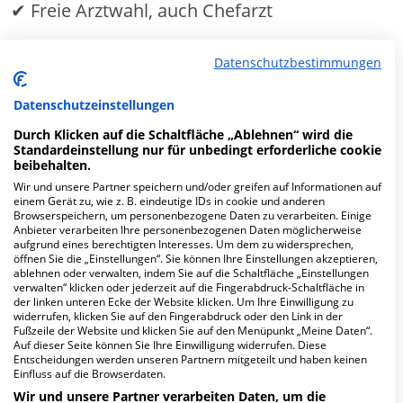
✔ Freie Arztwahl, auch Chefarzt
✔
Ein- oder Zweibettzimmer
Datenschutzbestimmungen
Datenschutzeinstellungen
MEHR ERFAHREN
Durch Klicken auf die Schaltfläche „Ablehnen“ wird die
Standardeinstellung nur für unbedingt erforderliche cookie
Anzeige
beibehalten.
Wir und unsere Partner speichern und/oder greifen auf Informationen auf
einem Gerät zu, wie z. B. eindeutige IDs in cookie und anderen
Browserspeichern, um personenbezogene Daten zu verarbeiten. Einige
Anbieter verarbeiten Ihre personenbezogenen Daten möglicherweise
aufgrund eines berechtigten Interesses. Um dem zu widersprechen,
öffnen Sie die „Einstellungen“. Sie können Ihre Einstellungen akzeptieren,
Fachabteilungen
ablehnen oder verwalten, indem Sie auf die Schaltfläche „Einstellungen
verwalten“ klicken oder jederzeit auf die Fingerabdruck-Schaltfläche in
der linken unteren Ecke der Website klicken. Um Ihre Einwilligung zu
widerrufen, klicken Sie auf den Fingerabdruck oder den Link in der
Fachabteilung suchen:
Fußzeile der Website und klicken Sie auf den Menüpunkt „Meine Daten“.
Auf dieser Seite können Sie Ihre Einwilligung widerrufen. Diese
Entscheidungen werden unseren Partnern mitgeteilt und haben keinen
Einfluss auf die Browserdaten.
Wir und unsere Partner verarbeiten Daten, um die