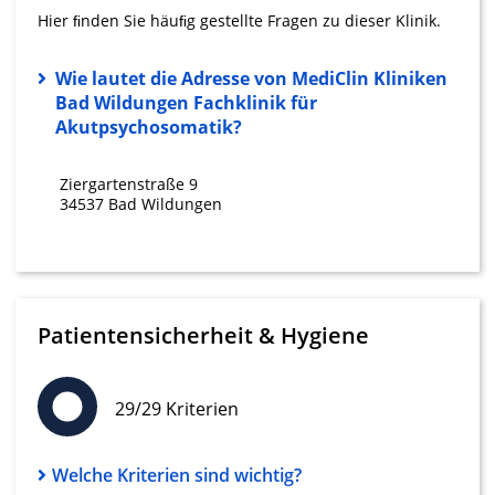
von Werbeanzeigen
Hier ﬁnden Sie häuﬁg gestellte Fragen zu dieser Klinik.
Erstellung von Profilen für personalisierte
Werbung
Wie lautet die Adresse von MediClin Kliniken
Bad Wildungen Fachklinik für
Verwendung von Profilen zur Auswahl
Akutpsychosomatik?
personalisierter Werbung
Erstellung von Profilen zur Personalisierung
Ziergartenstraße 9
von Inhalten
34537 Bad Wildungen
Verwendung von Profilen zur Auswahl
personalisierter Inhalte
Messung der Werbeleistung
Patientensicherheit & Hygiene
Messung der Performance von Inhalten
Analyse von Zielgruppen durch Statistiken
29/29 Kriterien
oder Kombinationen von Daten aus
verschiedenen Quellen
Welche Kriterien sind wichtig?
Entwicklung und Verbesserung der