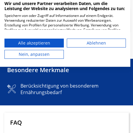
Wir und unsere Partner verarbeiten Daten, um die
Leistung der Website zu analysieren und Folgendes zu tun:
Speichern von oder Zugriff auf Informationen auf einem Endgerät.
Fachklinik für Akutpsychosomatik
Verwendung reduzierter Daten zur Auswahl von Werbeanzeigen.
Erstellung von Profilen für personalisierte Werbung. Verwendung von
Profilen zur Auswahl personalisierter Werbung. Erstellung von Profilen
zur Personalisierung von Inhalten. Verwendung von Profilen zur Auswahl
personalisierter Inhalte. Messung der Werbeleistung. Messung der
Alle akzeptieren
Ablehnen
Mehr Informationen
Performance von Inhalten. Analyse von Zielgruppen durch Statistiken
oder Kombinationen von Daten aus verschiedenen Quellen. Entwicklung
und Verbesserung der Angebote. Verwendung reduzierter Daten zur
Nein, anpassen
Auswahl von Inhalten.
Daten können außerhalb der Europäischen Union weitergegeben und in
die USA gesendet werden.
Besondere Merkmale
Ihre Einwilligung und die cookie Richtlinie gelten ausschließlich für diese
Website/App.
Berücksichtigung von besonderem
Partnerliste anzeigen (1 IAB-Anbieter)
Ernährungsbedarf
Wir nutzen Ihre Daten für folgende Zwecke:
IAB-Verarbeitungszwecke:
Speichern von oder Zugriff auf
Informationen auf einem Endgerät
FAQ
Verwendung reduzierter Daten zur Auswahl