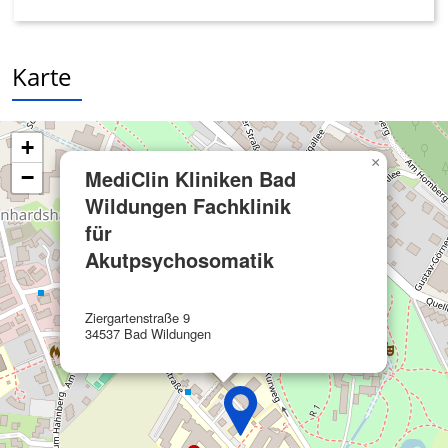
Angebote
Verwendung reduzierter Daten zur Auswahl
von Inhalten
Karte
IAB-Besonderheiten:
Verwendung genauer Standortdaten
+
Geräte anhand von aktiv angeforderten
×
MediClin Kliniken Bad
−
Informationen identifizieren
Wildungen Fachklinik
Nicht-IAB-Verarbeitungszwecke:
für
Notwendig
Akutpsychosomatik
Performance
Ziergartenstraße 9
Funktional
34537 Bad Wildungen
Werbung