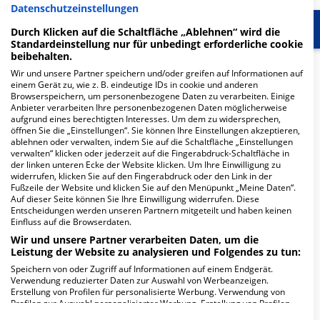
Datenschutzeinstellungen
Start
Für die Klinik
Weitere Fachabteilungen
Durch Klicken auf die Schaltfläche „Ablehnen“ wird die
Standardeinstellung nur für unbedingt erforderliche cookie
beibehalten.
Herzlich Willkommen
Wir und unsere Partner speichern und/oder greifen auf Informationen auf
einem Gerät zu, wie z. B. eindeutige IDs in cookie und anderen
Browserspeichern, um personenbezogene Daten zu verarbeiten. Einige
Anbieter verarbeiten Ihre personenbezogenen Daten möglicherweise
MEDINOS Kliniken des Landkreises Sonneberg GmbH in
aufgrund eines berechtigten Interesses. Um dem zu widersprechen,
der Neustadter Straße 61 ist ein kleines Krankenhaus in
öffnen Sie die „Einstellungen“. Sie können Ihre Einstellungen akzeptieren,
Sonneberg. Mit einer Kapazität von 224 Betten werden
ablehnen oder verwalten, indem Sie auf die Schaltfläche „Einstellungen
verwalten“ klicken oder jederzeit auf die Fingerabdruck-Schaltfläche in
in den spezialisierten Fachabteilungen pro Jahr etwa
der linken unteren Ecke der Website klicken. Um Ihre Einwilligung zu
8.716 medizinische Fälle behandelt und therapiert.
widerrufen, klicken Sie auf den Fingerabdruck oder den Link in der
Fußzeile der Website und klicken Sie auf den Menüpunkt „Meine Daten“.
Auf dieser Seite können Sie Ihre Einwilligung widerrufen. Diese
Weiterlesen
Entscheidungen werden unseren Partnern mitgeteilt und haben keinen
Einfluss auf die Browserdaten.
Besuchszeiten
Wir und unsere Partner verarbeiten Daten, um die
Leistung der Website zu analysieren und Folgendes zu tun:
0 bis 23 Uhr
Speichern von oder Zugriff auf Informationen auf einem Endgerät.
Verwendung reduzierter Daten zur Auswahl von Werbeanzeigen.
Besondere Merkmale
Erstellung von Profilen für personalisierte Werbung. Verwendung von
Profilen zur Auswahl personalisierter Werbung. Erstellung von Profilen
zur Personalisierung von Inhalten. Verwendung von Profilen zur Auswahl