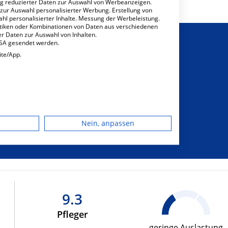
ng reduzierter Daten zur Auswahl von Werbeanzeigen.
 zur Auswahl personalisierter Werbung. Erstellung von
ahl personalisierter Inhalte. Messung der Werbeleistung.
stiken oder Kombinationen von Daten aus verschiedenen
r Daten zur Auswahl von Inhalten.
USA gesendet werden.
ite/App.
sichtigung von
dgerät
sonderem
Nein, anpassen
hrungsbedarf
igen
rbung
9.3
Pfleger
lte
geringe Auslastung