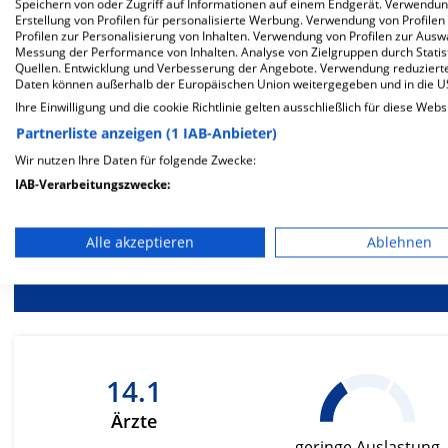
Mehr Informationen
Speichern von oder Zugriff auf Informationen auf einem Endgerät. Verwendu
Erstellung von Profilen für personalisierte Werbung. Verwendung von Profilen
Profilen zur Personalisierung von Inhalten. Verwendung von Profilen zur Ausw
Messung der Performance von Inhalten. Analyse von Zielgruppen durch Stati
Quellen. Entwicklung und Verbesserung der Angebote. Verwendung reduzierte
Besondere Merkmale
Daten können außerhalb der Europäischen Union weitergegeben und in die 
Ihre Einwilligung und die cookie Richtlinie gelten ausschließlich für diese Webs
Partnerliste anzeigen (1 IAB-Anbieter)
Wir nutzen Ihre Daten für folgende Zwecke:
IAB-Verarbeitungszwecke:
Berück
Speichern von oder Zugriff auf Informationen auf einem En
be
Alle akzeptieren
Ablehnen
Ernä
Verwendung reduzierter Daten zur Auswahl von Werbeanze
Erstellung von Profilen für personalisierte Werbung
Verwendung von Profilen zur Auswahl personalisierter We
Erstellung von Profilen zur Personalisierung von Inhalten
14.1
Ärzte
Verwendung von Profilen zur Auswahl personalisierter Inha
geringe Auslastung