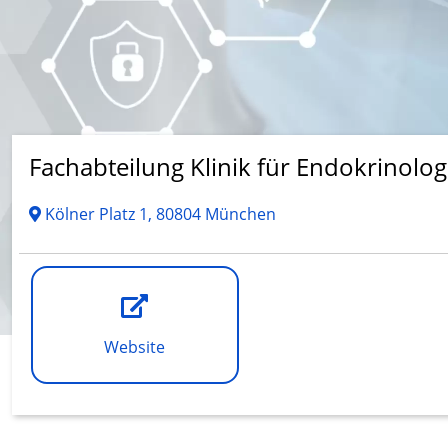
Fachabteilung Klinik für Endokrinolog
Kölner Platz 1, 80804 München
Website