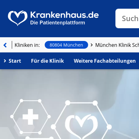
Klinike
Such
Kliniken in:
80804 München
Start
Für die Klinik
Weitere Fachabteilungen