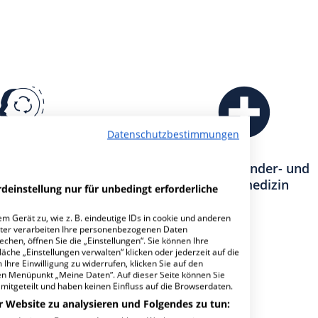
Datenschutzbestimmungen
für Kinder- und
Klinik für Kinder- und
psychosomatik
Jugendmedizin
deinstellung nur für unbedingt erforderliche
m Gerät zu, wie z. B. eindeutige IDs in cookie und anderen
ter verarbeiten Ihre personenbezogenen Daten
hen, öffnen Sie die „Einstellungen“. Sie können Ihre
äche „Einstellungen verwalten“ klicken oder jederzeit auf die
achabteilungen
7
Ihre Einwilligung zu widerrufen, klicken Sie auf den
den Menüpunkt „Meine Daten“. Auf dieser Seite können Sie
mitgeteilt und haben keinen Einfluss auf die Browserdaten.
r Website zu analysieren und Folgendes zu tun: