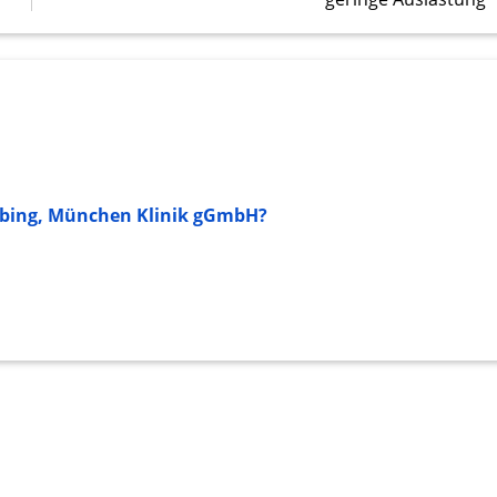
onen von Daten aus
abing, München Klinik gGmbH?
ifizieren