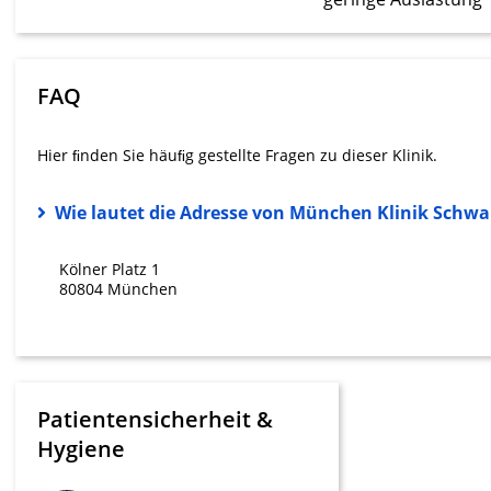
Messung der Werbeleistung
Messung der Performance von Inhalten
FAQ
Analyse von Zielgruppen durch Statistiken oder Kombinati
verschiedenen Quellen
Hier ﬁnden Sie häuﬁg gestellte Fragen zu dieser Klinik.
Entwicklung und Verbesserung der Angebote
Wie lautet die Adresse von München Klinik Schw
Verwendung reduzierter Daten zur Auswahl von Inhalten
IAB-Besonderheiten:
Kölner Platz 1
Verwendung genauer Standortdaten
80804 München
Geräte anhand von aktiv angeforderten Informationen ident
Nicht-IAB-Verarbeitungszwecke:
Notwendig
Patientensicherheit &
Performance
Hygiene
Funktional