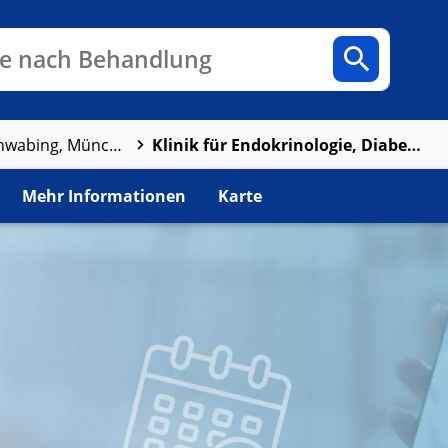
n
Fachbereiche
Arztpraxen
e nach Behandlung
Klinik für Endokrinologie, Diabetologie und Angiologie
München Klinik Schwabing, München Klinik gGmbH
Mehr Informationen
Karte