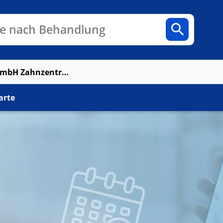
n
Fachbereiche
Arztpraxen
e nach Behandlung
Ad Dento MVZ GmbH Zahnzentrum Meerbusch-Osterath
arte