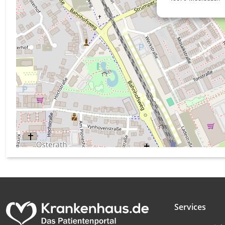
Messung der Werbeleistung
Messung der Performance von Inhalten
Analyse von Zielgruppen durch Statistiken oder Kombinati
verschiedenen Quellen
Entwicklung und Verbesserung der Angebote
Verwendung reduzierter Daten zur Auswahl von Inhalten
IAB-Besonderheiten:
Verwendung genauer Standortdaten
Geräte anhand von aktiv angeforderten Informationen ident
Nicht-IAB-Verarbeitungszwecke:
Notwendig
Services
Performance