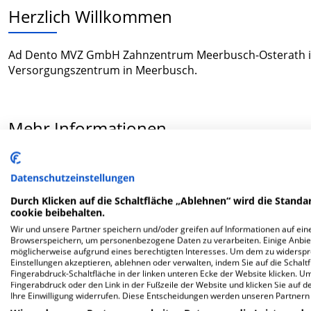
Herzlich Willkommen
Ad Dento MVZ GmbH Zahnzentrum Meerbusch-Osterath in 
Versorgungszentrum in Meerbusch.
Mehr Informationen
Datenschutzeinstellungen
FAQ
Durch Klicken auf die Schaltfläche „Ablehnen“ wird die Standar
cookie beibehalten.
Hier ﬁnden Sie häuﬁg gestellte Fragen zu dieser Klinik.
Wir und unsere Partner speichern und/oder greifen auf Informationen auf eine
Browserspeichern, um personenbezogene Daten zu verarbeiten. Einige Anbie
möglicherweise aufgrund eines berechtigten Interesses. Um dem zu widersprec
Wie lautet die Adresse von Ad Dento MVZ GmbH 
Einstellungen akzeptieren, ablehnen oder verwalten, indem Sie auf die Schaltfl
Fingerabdruck-Schaltfläche in der linken unteren Ecke der Website klicken. Um 
Fingerabdruck oder den Link in der Fußzeile der Website und klicken Sie auf 
Bommershöfer Weg 3
Ihre Einwilligung widerrufen. Diese Entscheidungen werden unseren Partnern 
40670 Meerbusch