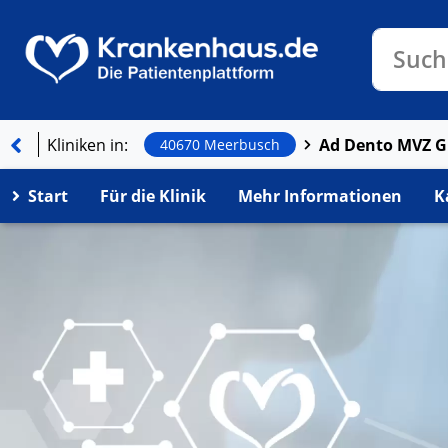
Klinike
Such
Kliniken in:
40670 Meerbusch
Start
Für die Klinik
Mehr Informationen
K