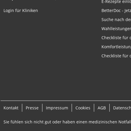
E-Rezepte ein
Funktional
BetterDoc - Jet
Login für Kliniken
Werbung
Suche nach de
Wahlleistunge
Checkliste für
Komfortleistu
Checkliste für
Kontakt
Presse
Impressum
Cookies
AGB
Datensc
Sie fühlen sich nicht gut oder haben einen medizinischen Notfall