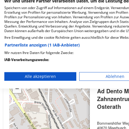
Wir und unsere Partner verarbeiten Daten, um die Leistung de
Speichern von oder Zugriff auf Informationen auf einem Endgerät. Verwendu
Erstellung von Profilen für personalisierte Werbung. Verwendung von Profilen
Profilen zur Personalisierung von Inhalten. Verwendung von Profilen zur Ausw
Wie ist die Telefonnummer von Ad Dento MVZ G
Messung der Performance von Inhalten. Analyse von Zielgruppen durch Stati
Quellen. Entwicklung und Verbesserung der Angebote. Verwendung reduzierte
Daten können außerhalb der Europäischen Union weitergegeben und in die 
Ihre Einwilligung und die cookie Richtlinie gelten ausschließlich für diese Webs
Partnerliste anzeigen (1 IAB-Anbieter)
Karte
Wir nutzen Ihre Daten für folgende Zwecke:
IAB-Verarbeitungszwecke:
Speichern von oder Zugriff auf Informationen auf einem En
Alle akzeptieren
Ablehnen
+
Verwendung reduzierter Daten zur Auswahl von Werbeanze
−
Ad Dento 
Erstellung von Profilen für personalisierte Werbung
Zahnzentru
Verwendung von Profilen zur Auswahl personalisierter We
Osterath
Erstellung von Profilen zur Personalisierung von Inhalten
Bommershöfer We
Verwendung von Profilen zur Auswahl personalisierter Inha
40670 Meerbusch