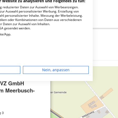
r Website zu analysieren und Folgendes zu tun:
ng reduzierter Daten zur Auswahl von Werbeanzeigen.
 zur Auswahl personalisierter Werbung. Erstellung von
ahl personalisierter Inhalte. Messung der Werbeleistung.
mbH Zahnzentrum Meerbusch-Osterath?
stiken oder Kombinationen von Daten aus verschiedenen
r Daten zur Auswahl von Inhalten.
USA gesendet werden.
ite/App.
dgerät
Nein, anpassen
igen
×
MVZ GmbH
m Meerbusch-
rbung
g 3
lte