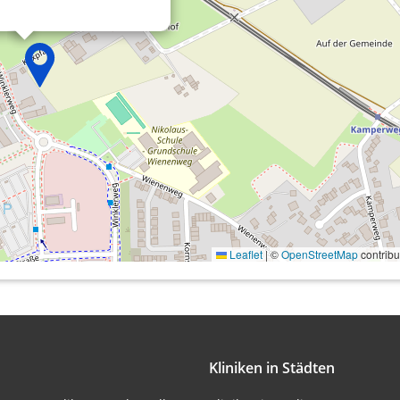
onen von Daten aus
Leaflet
|
©
OpenStreetMap
contribu
ifizieren
Kliniken in Städten