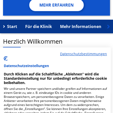
MEHR ERFAHREN
Start
Für die Klinik
Mehr Informationen
K
Herzlich Willkommen
Datenschutzbestimmungen
ÄRZTE vorOrt - MEDI-MVZ Standort Aalen in der
Weilerstr. 8 ist ein medizinisches Versorgungszentrum
Datenschutzeinstellungen
in Aalen.
Durch Klicken auf die Schaltfläche „Ablehnen“ wird die
Standardeinstellung nur für unbedingt erforderliche cookie
Mehr Informationen
beibehalten.
Wir und unsere Partner speichern und/oder greifen auf Informationen auf
einem Gerät zu, wie z. B. eindeutige IDs in cookie und anderen
Browserspeichern, um personenbezogene Daten zu verarbeiten. Einige
FAQ
Anbieter verarbeiten Ihre personenbezogenen Daten möglicherweise
aufgrund eines berechtigten Interesses. Um dem zu widersprechen,
öffnen Sie die „Einstellungen“. Sie können Ihre Einstellungen akzeptieren,
ablehnen oder verwalten, indem Sie auf die Schaltfläche „Einstellungen