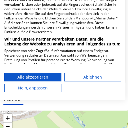
Hier ﬁnden Sie häuﬁg gestellte Fragen zu dieser Klinik.
verwalten“ klicken oder jederzeit auf die Fingerabdruck-Schaltfläche in
der linken unteren Ecke der Website klicken. Um Ihre Einwilligung zu
widerrufen, klicken Sie auf den Fingerabdruck oder den Link in der
Wie lautet die Adresse von ÄRZTE vorOrt -
Fußzeile der Website und klicken Sie auf den Menüpunkt „Meine Daten“.
MEDI-MVZ Standort Aalen?
Auf dieser Seite können Sie Ihre Einwilligung widerrufen. Diese
Entscheidungen werden unseren Partnern mitgeteilt und haben keinen
Einfluss auf die Browserdaten.
Weilerstr. 8
Wir und unsere Partner verarbeiten Daten, um die
73434 Aalen
Leistung der Website zu analysieren und Folgendes zu tun:
Speichern von oder Zugriff auf Informationen auf einem Endgerät.
Verwendung reduzierter Daten zur Auswahl von Werbeanzeigen.
Erstellung von Profilen für personalisierte Werbung. Verwendung von
Wie ist die Telefonnummer von ÄRZTE vorOrt
Profilen zur Auswahl personalisierter Werbung. Erstellung von Profilen
zur Personalisierung von Inhalten. Verwendung von Profilen zur Auswahl
- MEDI-MVZ Standort Aalen?
personalisierter Inhalte. Messung der Werbeleistung. Messung der
Alle akzeptieren
Ablehnen
Performance von Inhalten. Analyse von Zielgruppen durch Statistiken
oder Kombinationen von Daten aus verschiedenen Quellen. Entwicklung
und Verbesserung der Angebote. Verwendung reduzierter Daten zur
Nein, anpassen
Auswahl von Inhalten.
Karte
Daten können außerhalb der Europäischen Union weitergegeben und in
die USA gesendet werden.
Ihre Einwilligung und die cookie Richtlinie gelten ausschließlich für diese
Website/App.
+
Partnerliste anzeigen (1 IAB-Anbieter)
−
Wir nutzen Ihre Daten für folgende Zwecke: