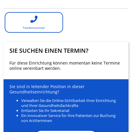
Telefonnummer
SIE SUCHEN EINEN TERMIN?
Für diese Einrichtung können momentan keine Termine
online vereinbart werden.
Sie sind in leitender Position in dieser
Gesundheitseinrichtung?
Verwalten Sie die Online-Sichtbarkeit Ihrer Einrichtung
und Ihrer Gesundheitsfachkräfte
Entlasten Sie Ihr Sekretariat
Ein innovativer Service für Ihre Patienten zur Buchung
von Arztterminen