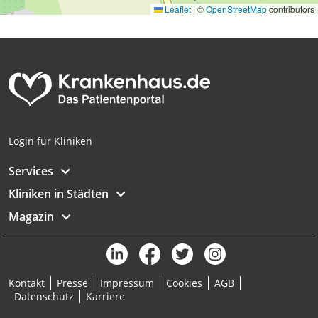
Leaflet
|
©
OpenStreetMap
contributors
Analyse von Zielgruppen durch Statistiken
oder Kombinationen von Daten aus
verschiedenen Quellen
Entwicklung und Verbesserung der
Angebote
Verwendung reduzierter Daten zur Auswahl
von Inhalten
Login für Kliniken
IAB-Besonderheiten:
Services
Verwendung genauer Standortdaten
Kliniken in Städten
Geräte anhand von aktiv angeforderten
Magazin
Informationen identifizieren
Nicht-IAB-Verarbeitungszwecke:
Notwendig
Kontakt
Presse
Impressum
Cookies
AGB
Performance
Datenschutz
Karriere