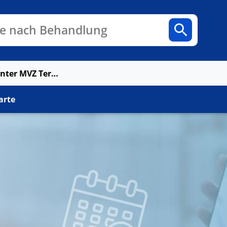
n
Fachbereiche
Arztpraxen
e nach Behandlung
Airport Medical Center MVZ Terminal 1 West GbR
arte