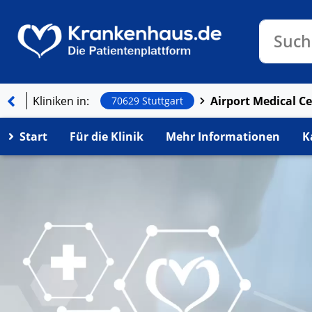
Klinike
Such
Kliniken in:
70629 Stuttgart
Start
Für die Klinik
Mehr Informationen
K