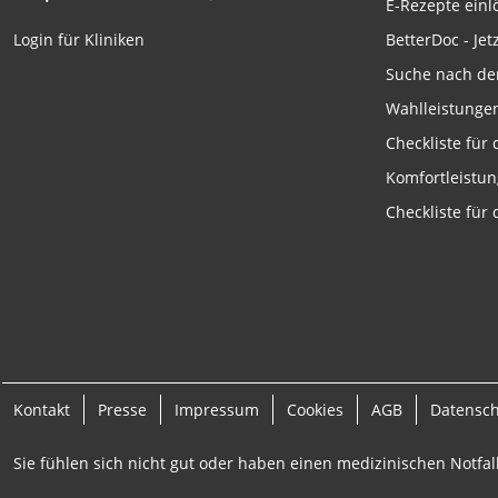
E-Rezepte ein
Funktional
BetterDoc - Jet
Login für Kliniken
Werbung
Suche nach de
Wahlleistunge
Checkliste für
Komfortleistu
Checkliste für
Kontakt
Presse
Impressum
Cookies
AGB
Datensc
Sie fühlen sich nicht gut oder haben einen medizinischen Notfall