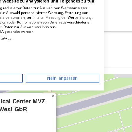
r Website zu analysieren und Folgendes zu tun:
ng reduzierter Daten zur Auswahl von Werbeanzeigen.
 zur Auswahl personalisierter Werbung. Erstellung von
ahl personalisierter Inhalte. Messung der Werbeleistung.
enter MVZ Terminal 1 West GbR?
stiken oder Kombinationen von Daten aus verschiedenen
r Daten zur Auswahl von Inhalten.
USA gesendet werden.
ite/App.
dgerät
Nein, anpassen
igen
×
dical Center MVZ
rbung
 West GbR
lte