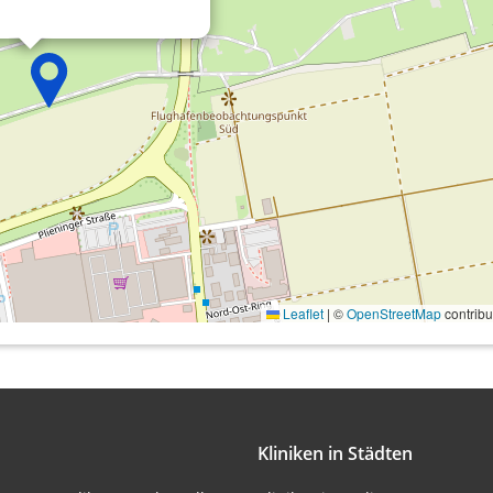
onen von Daten aus
Leaflet
|
©
OpenStreetMap
contribu
ifizieren
Kliniken in Städten