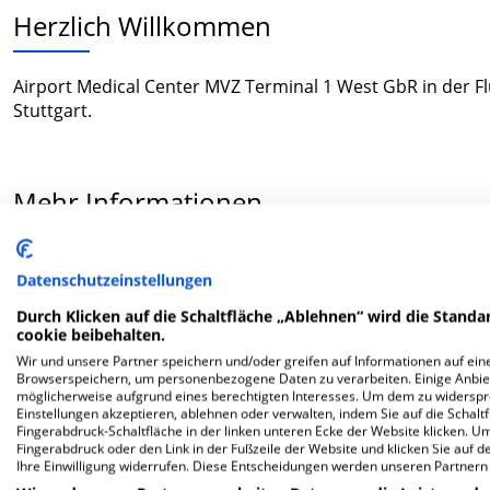
Herzlich Willkommen
Airport Medical Center MVZ Terminal 1 West GbR in der Fl
Stuttgart.
Mehr Informationen
Datenschutzeinstellungen
FAQ
Durch Klicken auf die Schaltfläche „Ablehnen“ wird die Standar
cookie beibehalten.
Hier ﬁnden Sie häuﬁg gestellte Fragen zu dieser Klinik.
Wir und unsere Partner speichern und/oder greifen auf Informationen auf eine
Browserspeichern, um personenbezogene Daten zu verarbeiten. Einige Anbie
möglicherweise aufgrund eines berechtigten Interesses. Um dem zu widersprec
Wie lautet die Adresse von Airport Medical Cente
Einstellungen akzeptieren, ablehnen oder verwalten, indem Sie auf die Schaltfl
Fingerabdruck-Schaltfläche in der linken unteren Ecke der Website klicken. Um 
Fingerabdruck oder den Link in der Fußzeile der Website und klicken Sie auf 
Flughafen Stuttgart
Ihre Einwilligung widerrufen. Diese Entscheidungen werden unseren Partnern 
70629 Stuttgart