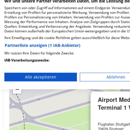
Wir und unsere Partner verarbeiten Daten, um die Leistung de
Speichern von oder Zugriff auf Informationen auf einem Endgerät. Verwendu
Erstellung von Profilen für personalisierte Werbung. Verwendung von Profilen
Profilen zur Personalisierung von Inhalten. Verwendung von Profilen zur Ausw
Wie ist die Telefonnummer von Airport Medical C
Messung der Performance von Inhalten. Analyse von Zielgruppen durch Stati
Quellen. Entwicklung und Verbesserung der Angebote. Verwendung reduzierte
Daten können außerhalb der Europäischen Union weitergegeben und in die 
Ihre Einwilligung und die cookie Richtlinie gelten ausschließlich für diese Webs
Partnerliste anzeigen (1 IAB-Anbieter)
Karte
Wir nutzen Ihre Daten für folgende Zwecke:
IAB-Verarbeitungszwecke:
Speichern von oder Zugriff auf Informationen auf einem En
Alle akzeptieren
Ablehnen
+
Verwendung reduzierter Daten zur Auswahl von Werbeanze
−
Erstellung von Profilen für personalisierte Werbung
Airport Me
Verwendung von Profilen zur Auswahl personalisierter We
Terminal 1
Erstellung von Profilen zur Personalisierung von Inhalten
Flughafen Stuttgart
Verwendung von Profilen zur Auswahl personalisierter Inha
70629 Stuttgart