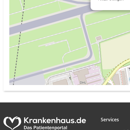
Messung der Werbeleistung
Messung der Performance von Inhalten
Analyse von Zielgruppen durch Statistiken oder Kombinati
verschiedenen Quellen
Entwicklung und Verbesserung der Angebote
Verwendung reduzierter Daten zur Auswahl von Inhalten
IAB-Besonderheiten:
Verwendung genauer Standortdaten
Geräte anhand von aktiv angeforderten Informationen ident
Nicht-IAB-Verarbeitungszwecke:
Notwendig
Services
Performance