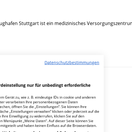
ughafen Stuttgart ist ein medizinisches Versorgungszentru
Datenschutzbestimmungen
deinstellung nur für unbedingt erforderliche
m Gerät zu, wie z. B. eindeutige IDs in cookie und anderen
ter verarbeiten Ihre personenbezogenen Daten
hen, öffnen Sie die „Einstellungen“. Sie können Ihre
r MVZ Terminal 1 West GbR?
äche „Einstellungen verwalten“ klicken oder jederzeit auf die
Ihre Einwilligung zu widerrufen, klicken Sie auf den
den Menüpunkt „Meine Daten“. Auf dieser Seite können Sie
mitgeteilt und haben keinen Einfluss auf die Browserdaten.