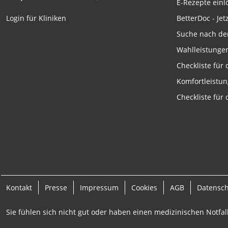
E-Rezepte ein
Funktional
BetterDoc - Jet
Login für Kliniken
Werbung
Suche nach de
Wahlleistunge
Checkliste für
Komfortleistu
Checkliste für
Kontakt
Presse
Impressum
Cookies
AGB
Datensc
Sie fühlen sich nicht gut oder haben einen medizinischen Notfall