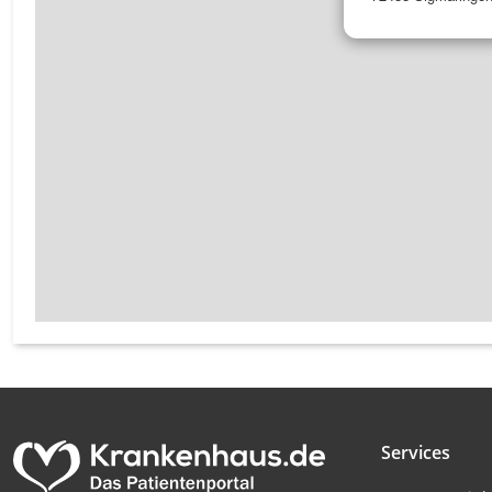
Messung der Werbeleistung
Messung der Performance von Inhalten
Analyse von Zielgruppen durch Statistiken oder Kombinati
verschiedenen Quellen
Entwicklung und Verbesserung der Angebote
Verwendung reduzierter Daten zur Auswahl von Inhalten
IAB-Besonderheiten:
Verwendung genauer Standortdaten
Geräte anhand von aktiv angeforderten Informationen ident
Nicht-IAB-Verarbeitungszwecke:
Notwendig
Services
Performance