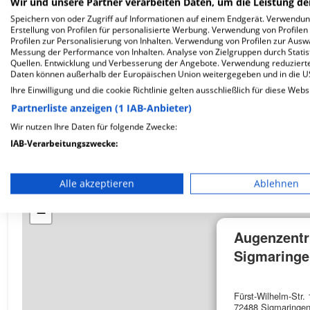
Wir und unsere Partner verarbeiten Daten, um die Leistung de
Speichern von oder Zugriff auf Informationen auf einem Endgerät. Verwendu
Erstellung von Profilen für personalisierte Werbung. Verwendung von Profilen
Profilen zur Personalisierung von Inhalten. Verwendung von Profilen zur Ausw
Wie ist die Telefonnummer von Augenzentrum Ec
Messung der Performance von Inhalten. Analyse von Zielgruppen durch Stati
Quellen. Entwicklung und Verbesserung der Angebote. Verwendung reduzierte
Daten können außerhalb der Europäischen Union weitergegeben und in die 
Ihre Einwilligung und die cookie Richtlinie gelten ausschließlich für diese Webs
Partnerliste anzeigen (1 IAB-Anbieter)
Karte
Wir nutzen Ihre Daten für folgende Zwecke:
IAB-Verarbeitungszwecke:
Speichern von oder Zugriff auf Informationen auf einem En
Alle akzeptieren
Ablehnen
+
Verwendung reduzierter Daten zur Auswahl von Werbeanze
−
Erstellung von Profilen für personalisierte Werbung
Augenzent
Verwendung von Profilen zur Auswahl personalisierter We
Sigmaringe
Erstellung von Profilen zur Personalisierung von Inhalten
Fürst-Wilhelm-Str. 
Verwendung von Profilen zur Auswahl personalisierter Inha
72488 Sigmaringe