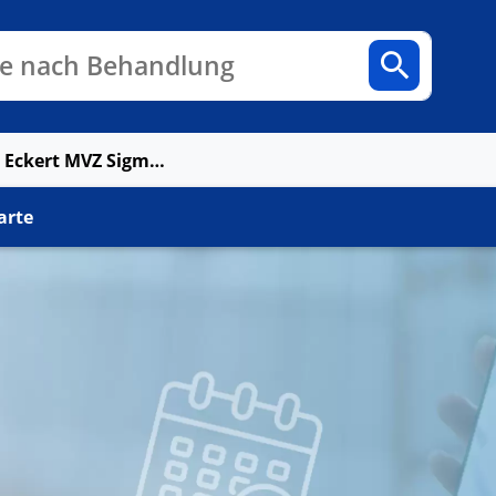
n
Fachbereiche
Arztpraxen
e nach Behandlung
Augenzentrum Eckert MVZ Sigmaringen
arte