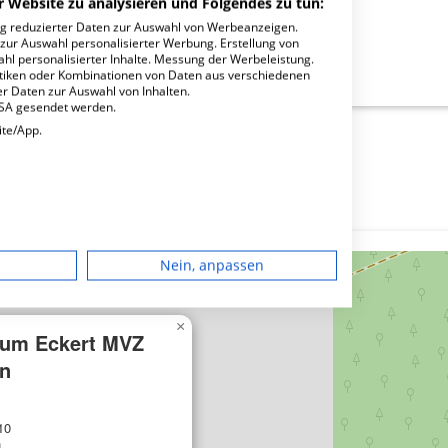
r Website zu analysieren und Folgendes zu tun:
ng reduzierter Daten zur Auswahl von Werbeanzeigen.
 zur Auswahl personalisierter Werbung. Erstellung von
ahl personalisierter Inhalte. Messung der Werbeleistung.
kert MVZ Sigmaringen?
stiken oder Kombinationen von Daten aus verschiedenen
r Daten zur Auswahl von Inhalten.
USA gesendet werden.
ite/App.
dgerät
Nein, anpassen
igen
×
rum Eckert MVZ
rbung
n
10
lte
n