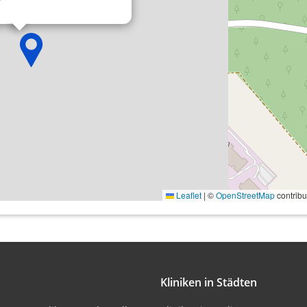
onen von Daten aus
Leaflet
|
©
OpenStreetMap
contribu
ifizieren
Kliniken in Städten