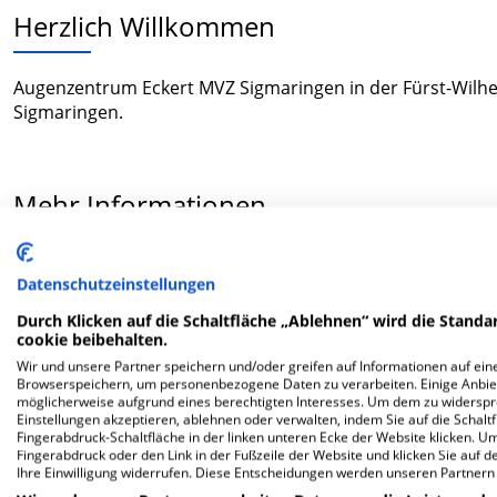
Herzlich Willkommen
Augenzentrum Eckert MVZ Sigmaringen in der Fürst-Wilhel
Sigmaringen.
Mehr Informationen
Datenschutzeinstellungen
FAQ
Durch Klicken auf die Schaltfläche „Ablehnen“ wird die Standar
cookie beibehalten.
Hier ﬁnden Sie häuﬁg gestellte Fragen zu dieser Klinik.
Wir und unsere Partner speichern und/oder greifen auf Informationen auf eine
Browserspeichern, um personenbezogene Daten zu verarbeiten. Einige Anbie
möglicherweise aufgrund eines berechtigten Interesses. Um dem zu widersprec
Wie lautet die Adresse von Augenzentrum Eckert
Einstellungen akzeptieren, ablehnen oder verwalten, indem Sie auf die Schaltfl
Fingerabdruck-Schaltfläche in der linken unteren Ecke der Website klicken. Um 
Fingerabdruck oder den Link in der Fußzeile der Website und klicken Sie auf 
Fürst-Wilhelm-Str. 10
Ihre Einwilligung widerrufen. Diese Entscheidungen werden unseren Partnern 
72488 Sigmaringen