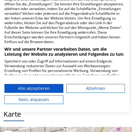
Hier ﬁnden Sie häuﬁg gestellte Fragen zu dieser Klinik.
öffnen Sie die „Einstellungen“. Sie können Ihre Einstellungen akzeptieren,
ablehnen oder verwalten, indem Sie auf die Schaltfläche „Einstellungen
verwalten“ klicken oder jederzeit auf die Fingerabdruck-Schaltfläche in
Wie lautet die Adresse von Augenzentrum
der linken unteren Ecke der Website klicken. Um Ihre Einwilligung zu
widerrufen, klicken Sie auf den Fingerabdruck oder den Link in der
Westpfalz MVZ Hauptstandort
Fußzeile der Website und klicken Sie auf den Menüpunkt „Meine Daten“.
Kaiserslautern?
Auf dieser Seite können Sie Ihre Einwilligung widerrufen. Diese
Entscheidungen werden unseren Partnern mitgeteilt und haben keinen
Einfluss auf die Browserdaten.
Lutrinastr. 2-Apr
Wir und unsere Partner verarbeiten Daten, um die
67655 Kaiserslautern
Leistung der Website zu analysieren und Folgendes zu tun:
Speichern von oder Zugriff auf Informationen auf einem Endgerät.
Verwendung reduzierter Daten zur Auswahl von Werbeanzeigen.
Erstellung von Profilen für personalisierte Werbung. Verwendung von
Wie ist die Telefonnummer von
Profilen zur Auswahl personalisierter Werbung. Erstellung von Profilen
Augenzentrum Westpfalz MVZ Hauptstandort
zur Personalisierung von Inhalten. Verwendung von Profilen zur Auswahl
Kaiserslautern?
personalisierter Inhalte. Messung der Werbeleistung. Messung der
Alle akzeptieren
Ablehnen
Performance von Inhalten. Analyse von Zielgruppen durch Statistiken
oder Kombinationen von Daten aus verschiedenen Quellen. Entwicklung
und Verbesserung der Angebote. Verwendung reduzierter Daten zur
Nein, anpassen
Auswahl von Inhalten.
Daten können außerhalb der Europäischen Union weitergegeben und in
Karte
die USA gesendet werden.
Ihre Einwilligung und die cookie Richtlinie gelten ausschließlich für diese
Website/App.
Partnerliste anzeigen (1 IAB-Anbieter)