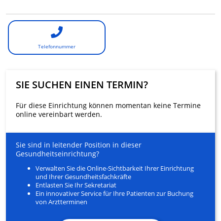
Telefonnummer
SIE SUCHEN EINEN TERMIN?
Für diese Einrichtung können momentan keine Termine
online vereinbart werden.
Sie sind in leitender Position in dieser
Gesundheitseinrichtung?
Verwalten Sie die Online-Sichtbarkeit Ihrer Einrichtung
und Ihrer Gesundheitsfachkräfte
Entlasten Sie Ihr Sekretariat
Ein innovativer Service für Ihre Patienten zur Buchung
von Arztterminen