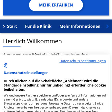
MEHR ERFAHREN
Start
Für die Klinik
Mehr Informationen
K
Herzlich Willkommen
Augenzentrum Westpfalz MVZ Hauptstandort
Kaiserslautern in der Lutrinastr. 2-Apr ist ein
Datenschutzbestimmungen
medizinisches Versorgungszentrum in Kaiserslautern.
Datenschutzeinstellungen
Mehr Informationen
Durch Klicken auf die Schaltfläche „Ablehnen“ wird die
Standardeinstellung nur für unbedingt erforderliche cookie
beibehalten.
Wir und unsere Partner speichern und/oder greifen auf Informationen auf
FAQ
einem Gerät zu, wie z. B. eindeutige IDs in cookie und anderen
Browserspeichern, um personenbezogene Daten zu verarbeiten. Einige
Anbieter verarbeiten Ihre personenbezogenen Daten möglicherweise
aufgrund eines berechtigten Interesses. Um dem zu widersprechen,