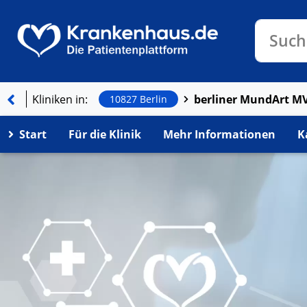
Klinike
Such
Kliniken in:
berliner MundArt 
10827 Berlin
Start
Für die Klinik
Mehr Informationen
K