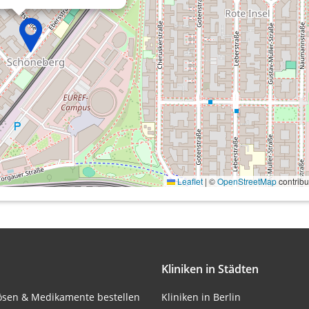
onen von Daten aus
Leaflet
|
©
OpenStreetMap
contribu
ifizieren
Kliniken in Städten
lösen & Medikamente bestellen
Kliniken in Berlin