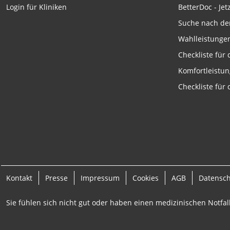
Funktional
BetterDoc - Jet
Login für Kliniken
Suche nach de
Werbung
Wahlleistunge
Checkliste für
Komfortleistu
Checkliste für
Kontakt
Presse
Impressum
Cookies
AGB
Datensc
Sie fühlen sich nicht gut oder haben einen medizinischen Notfall