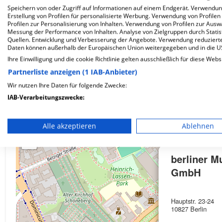
Speichern von oder Zugriff auf Informationen auf einem Endgerät. Verwendu
Erstellung von Profilen für personalisierte Werbung. Verwendung von Profilen
Wie ist die Telefonnummer von berliner MundAr
Profilen zur Personalisierung von Inhalten. Verwendung von Profilen zur Ausw
Messung der Performance von Inhalten. Analyse von Zielgruppen durch Stati
Quellen. Entwicklung und Verbesserung der Angebote. Verwendung reduzierte
Daten können außerhalb der Europäischen Union weitergegeben und in die 
Ihre Einwilligung und die cookie Richtlinie gelten ausschließlich für diese Webs
Partnerliste anzeigen (1 IAB-Anbieter)
Karte
Wir nutzen Ihre Daten für folgende Zwecke:
IAB-Verarbeitungszwecke:
Speichern von oder Zugriff auf Informationen auf einem En
+
Alle akzeptieren
Ablehnen
Verwendung reduzierter Daten zur Auswahl von Werbeanze
−
Erstellung von Profilen für personalisierte Werbung
berliner 
GmbH
Verwendung von Profilen zur Auswahl personalisierter We
Erstellung von Profilen zur Personalisierung von Inhalten
Hauptstr. 23-24
10827 Berlin
Verwendung von Profilen zur Auswahl personalisierter Inha