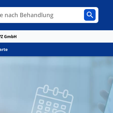
n
Fachbereiche
Arztpraxen
e nach Behandlung
MVZ GmbH
arte