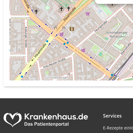
Messung der Werbeleistung
Messung der Performance von Inhalten
Analyse von Zielgruppen durch Statistiken oder Kombinati
verschiedenen Quellen
Entwicklung und Verbesserung der Angebote
Verwendung reduzierter Daten zur Auswahl von Inhalten
IAB-Besonderheiten:
Verwendung genauer Standortdaten
Geräte anhand von aktiv angeforderten Informationen ident
Nicht-IAB-Verarbeitungszwecke:
Notwendig
Services
Performance
E-Rezepte ein