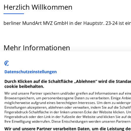
Herzlich Willkommen
berliner MundArt MVZ GmbH in der Hauptstr. 23-24 ist ei
Mehr Informationen
FAQ
Datenschutzeinstellungen
Durch Klicken auf die Schaltfläche „Ablehnen“ wird die Standar
Hier ﬁnden Sie häuﬁg gestellte Fragen zu dieser Klinik.
cookie beibehalten.
Wir und unsere Partner speichern und/oder greifen auf Informationen auf eine
Browserspeichern, um personenbezogene Daten zu verarbeiten. Einige Anbie
Wie lautet die Adresse von berliner MundArt MV
möglicherweise aufgrund eines berechtigten Interesses. Um dem zu widersprec
Einstellungen akzeptieren, ablehnen oder verwalten, indem Sie auf die Schaltfl
Fingerabdruck-Schaltfläche in der linken unteren Ecke der Website klicken. Um 
Hauptstr. 23-24
Fingerabdruck oder den Link in der Fußzeile der Website und klicken Sie auf 
Ihre Einwilligung widerrufen. Diese Entscheidungen werden unseren Partnern 
10827 Berlin
Wir und unsere Partner verarbeiten Daten, um die Leistung de