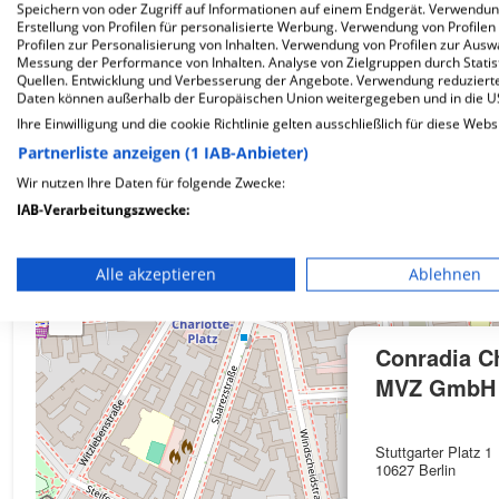
Speichern von oder Zugriff auf Informationen auf einem Endgerät. Verwendu
Erstellung von Profilen für personalisierte Werbung. Verwendung von Profilen
Wie ist die Telefonnummer von Conradia Charlo
Profilen zur Personalisierung von Inhalten. Verwendung von Profilen zur Ausw
Messung der Performance von Inhalten. Analyse von Zielgruppen durch Stati
Quellen. Entwicklung und Verbesserung der Angebote. Verwendung reduzierte
Daten können außerhalb der Europäischen Union weitergegeben und in die 
Ihre Einwilligung und die cookie Richtlinie gelten ausschließlich für diese Webs
Partnerliste anzeigen (1 IAB-Anbieter)
Karte
Wir nutzen Ihre Daten für folgende Zwecke:
IAB-Verarbeitungszwecke:
Speichern von oder Zugriff auf Informationen auf einem En
Alle akzeptieren
Ablehnen
+
Verwendung reduzierter Daten zur Auswahl von Werbeanze
−
Erstellung von Profilen für personalisierte Werbung
Conradia C
Verwendung von Profilen zur Auswahl personalisierter We
MVZ GmbH
Erstellung von Profilen zur Personalisierung von Inhalten
Stuttgarter Platz 1
10627 Berlin
Verwendung von Profilen zur Auswahl personalisierter Inha