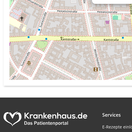
Messung der Werbeleistung
Messung der Performance von Inhalten
Analyse von Zielgruppen durch Statistiken oder Kombinati
verschiedenen Quellen
Entwicklung und Verbesserung der Angebote
Verwendung reduzierter Daten zur Auswahl von Inhalten
IAB-Besonderheiten:
Verwendung genauer Standortdaten
Geräte anhand von aktiv angeforderten Informationen ident
Nicht-IAB-Verarbeitungszwecke:
Notwendig
Services
Performance
E-Rezepte ein