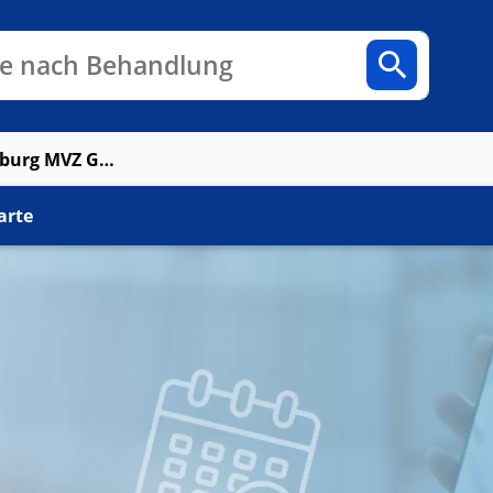
n
Fachbereiche
Arztpraxen
e nach Behandlung
Conradia Charlottenburg MVZ GmbH
arte