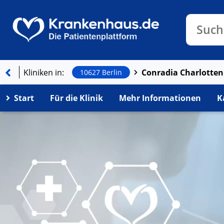
Klinike
Such
Kliniken in:
10627 Berlin
Start
Für die Klinik
Mehr Informationen
K