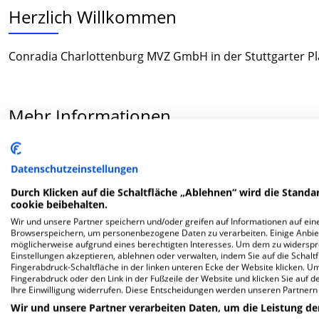
Herzlich Willkommen
Conradia Charlottenburg MVZ GmbH in der Stuttgarter Plat
Mehr Informationen
FAQ
Datenschutzeinstellungen
Durch Klicken auf die Schaltfläche „Ablehnen“ wird die Standar
cookie beibehalten.
Hier ﬁnden Sie häuﬁg gestellte Fragen zu dieser Klinik.
Wir und unsere Partner speichern und/oder greifen auf Informationen auf eine
Browserspeichern, um personenbezogene Daten zu verarbeiten. Einige Anbie
möglicherweise aufgrund eines berechtigten Interesses. Um dem zu widersprec
Wie lautet die Adresse von Conradia Charlotten
Einstellungen akzeptieren, ablehnen oder verwalten, indem Sie auf die Schaltfl
Fingerabdruck-Schaltfläche in der linken unteren Ecke der Website klicken. Um 
Fingerabdruck oder den Link in der Fußzeile der Website und klicken Sie auf 
Stuttgarter Platz 1
Ihre Einwilligung widerrufen. Diese Entscheidungen werden unseren Partnern 
10627 Berlin
Wir und unsere Partner verarbeiten Daten, um die Leistung de