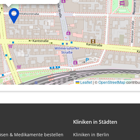
onen von Daten aus
Leaflet
|
©
OpenStreetMap
contribu
ifizieren
Kliniken in Städten
lösen & Medikamente bestellen
Kliniken in Berlin