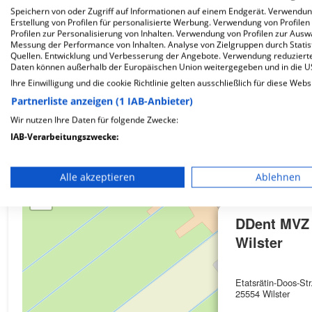
Speichern von oder Zugriff auf Informationen auf einem Endgerät. Verwendu
Erstellung von Profilen für personalisierte Werbung. Verwendung von Profilen
Wie ist die Telefonnummer von DDent MVZ GmbH 
Profilen zur Personalisierung von Inhalten. Verwendung von Profilen zur Ausw
Messung der Performance von Inhalten. Analyse von Zielgruppen durch Stati
Quellen. Entwicklung und Verbesserung der Angebote. Verwendung reduzierte
Daten können außerhalb der Europäischen Union weitergegeben und in die 
Ihre Einwilligung und die cookie Richtlinie gelten ausschließlich für diese Webs
Partnerliste anzeigen (1 IAB-Anbieter)
Karte
Wir nutzen Ihre Daten für folgende Zwecke:
IAB-Verarbeitungszwecke:
Speichern von oder Zugriff auf Informationen auf einem En
+
Alle akzeptieren
Ablehnen
Verwendung reduzierter Daten zur Auswahl von Werbeanze
−
Erstellung von Profilen für personalisierte Werbung
DDent MVZ
Wilster
Verwendung von Profilen zur Auswahl personalisierter We
Erstellung von Profilen zur Personalisierung von Inhalten
Etatsrätin-Doos-Str
25554 Wilster
Verwendung von Profilen zur Auswahl personalisierter Inha