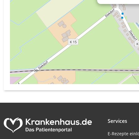
Messung der Werbeleistung
Messung der Performance von Inhalten
Analyse von Zielgruppen durch Statistiken oder Kombinati
verschiedenen Quellen
Entwicklung und Verbesserung der Angebote
Verwendung reduzierter Daten zur Auswahl von Inhalten
IAB-Besonderheiten:
Verwendung genauer Standortdaten
Geräte anhand von aktiv angeforderten Informationen ident
Nicht-IAB-Verarbeitungszwecke:
Notwendig
Services
Performance
E-Rezepte ein