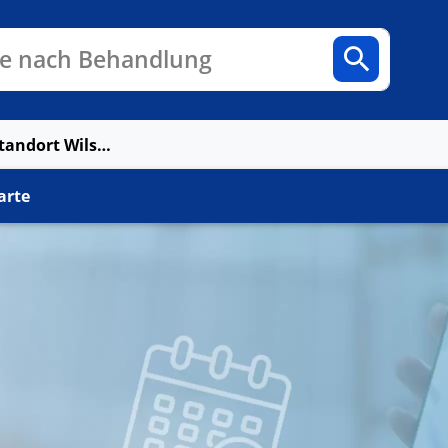
n
Fachbereiche
Arztpraxen
e nach Behandlung
DDent MVZ GmbH Standort Wilster
arte