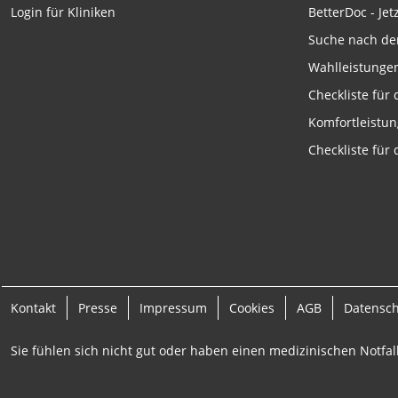
Funktional
BetterDoc - Jet
Login für Kliniken
Suche nach de
Werbung
Wahlleistunge
Checkliste für
Komfortleistu
Checkliste für
Kontakt
Presse
Impressum
Cookies
AGB
Datensc
Sie fühlen sich nicht gut oder haben einen medizinischen Notfall