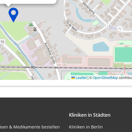
onen von Daten aus
Leaflet
|
©
OpenStreetMap
contribu
ifizieren
Kliniken in Städten
lösen & Medikamente bestellen
Kliniken in Berlin