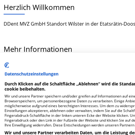
Herzlich Willkommen
DDent MVZ GmbH Standort Wilster in der Etatsrätin-Doos-S
Mehr Informationen
FAQ
Datenschutzeinstellungen
Durch Klicken auf die Schaltfläche „Ablehnen“ wird die Standar
Hier ﬁnden Sie häuﬁg gestellte Fragen zu dieser Klinik.
cookie beibehalten.
Wir und unsere Partner speichern und/oder greifen auf Informationen auf eine
Browserspeichern, um personenbezogene Daten zu verarbeiten. Einige Anbie
Wie lautet die Adresse von DDent MVZ GmbH Stan
möglicherweise aufgrund eines berechtigten Interesses. Um dem zu widersprec
Einstellungen akzeptieren, ablehnen oder verwalten, indem Sie auf die Schaltfl
Fingerabdruck-Schaltfläche in der linken unteren Ecke der Website klicken. Um 
Etatsrätin-Doos-Str. 22
Fingerabdruck oder den Link in der Fußzeile der Website und klicken Sie auf 
Ihre Einwilligung widerrufen. Diese Entscheidungen werden unseren Partnern 
25554 Wilster
Wir und unsere Partner verarbeiten Daten, um die Leistung de