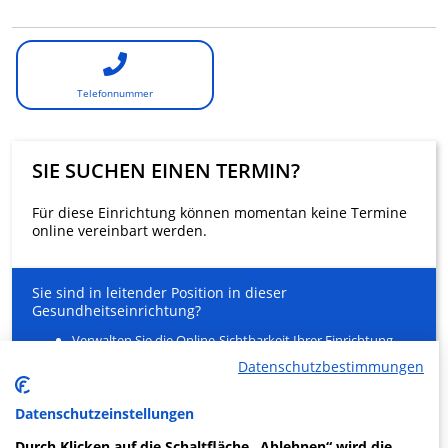
Telefonnummer
SIE SUCHEN EINEN TERMIN?
Für diese Einrichtung können momentan keine Termine
online vereinbart werden.
Sie sind in leitender Position in dieser
Gesundheitseinrichtung?
Verwalten Sie die Online-Sichtbarkeit Ihrer Einrichtung
und Ihrer Gesundheitsfachkräfte
Datenschutzbestimmungen
Entlasten Sie Ihr Sekretariat
Ein innovativer Service für Ihre Patienten zur Buchung
von Arztterminen
Datenschutzeinstellungen
Durch Klicken auf die Schaltfläche „Ablehnen“ wird die