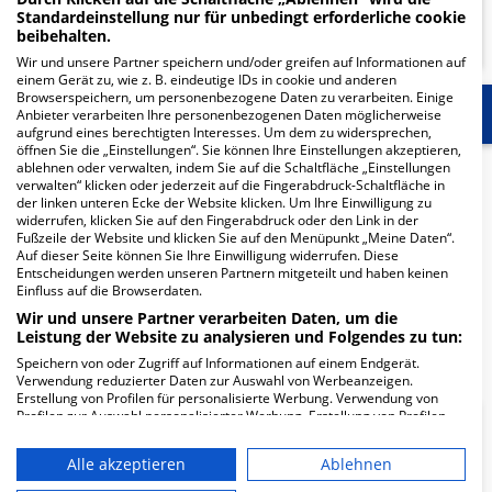
Standardeinstellung nur für unbedingt erforderliche cookie
MEHR ERFAHREN
beibehalten.
Wir und unsere Partner speichern und/oder greifen auf Informationen auf
einem Gerät zu, wie z. B. eindeutige IDs in cookie und anderen
Browserspeichern, um personenbezogene Daten zu verarbeiten. Einige
Start
Für die Klinik
Mehr Informationen
Anbieter verarbeiten Ihre personenbezogenen Daten möglicherweise
aufgrund eines berechtigten Interesses. Um dem zu widersprechen,
öffnen Sie die „Einstellungen“. Sie können Ihre Einstellungen akzeptieren,
ablehnen oder verwalten, indem Sie auf die Schaltfläche „Einstellungen
Herzlich Willkommen
verwalten“ klicken oder jederzeit auf die Fingerabdruck-Schaltfläche in
der linken unteren Ecke der Website klicken. Um Ihre Einwilligung zu
widerrufen, klicken Sie auf den Fingerabdruck oder den Link in der
Diagnosticum Neuburg MVZ Radiologie in der
Fußzeile der Website und klicken Sie auf den Menüpunkt „Meine Daten“.
Auf dieser Seite können Sie Ihre Einwilligung widerrufen. Diese
Bahnhofstr. 103 c ist ein medizinisches
Entscheidungen werden unseren Partnern mitgeteilt und haben keinen
Versorgungszentrum in Neuburg.
Einfluss auf die Browserdaten.
Wir und unsere Partner verarbeiten Daten, um die
Leistung der Website zu analysieren und Folgendes zu tun:
Mehr Informationen
Speichern von oder Zugriff auf Informationen auf einem Endgerät.
Verwendung reduzierter Daten zur Auswahl von Werbeanzeigen.
Erstellung von Profilen für personalisierte Werbung. Verwendung von
Profilen zur Auswahl personalisierter Werbung. Erstellung von Profilen
FAQ
zur Personalisierung von Inhalten. Verwendung von Profilen zur Auswahl
personalisierter Inhalte. Messung der Werbeleistung. Messung der
Alle akzeptieren
Ablehnen
Performance von Inhalten. Analyse von Zielgruppen durch Statistiken
oder Kombinationen von Daten aus verschiedenen Quellen. Entwicklung