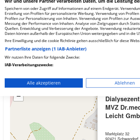
Wir und unsere Partner verarbeiten Daten, um die Leistung de
Speichern von oder Zugriff auf Informationen auf einem Endgerät. Verwendu
Erstellung von Profilen für personalisierte Werbung. Verwendung von Profilen
Profilen zur Personalisierung von Inhalten. Verwendung von Profilen zur Ausw
Wie ist die Telefonnummer von Dialysezentrum 
Messung der Performance von Inhalten. Analyse von Zielgruppen durch Stati
Quellen. Entwicklung und Verbesserung der Angebote. Verwendung reduzierte
Daten können außerhalb der Europäischen Union weitergegeben und in die 
Ihre Einwilligung und die cookie Richtlinie gelten ausschließlich für diese Webs
Partnerliste anzeigen (1 IAB-Anbieter)
Karte
Wir nutzen Ihre Daten für folgende Zwecke:
IAB-Verarbeitungszwecke:
Speichern von oder Zugriff auf Informationen auf einem En
Alle akzeptieren
Ablehnen
+
Verwendung reduzierter Daten zur Auswahl von Werbeanze
−
Dialysezen
Erstellung von Profilen für personalisierte Werbung
MVZ Dr.med
Verwendung von Profilen zur Auswahl personalisierter We
Leicht Gm
Erstellung von Profilen zur Personalisierung von Inhalten
Marktplatz 32
Verwendung von Profilen zur Auswahl personalisierter Inha
92421 Schwandorf