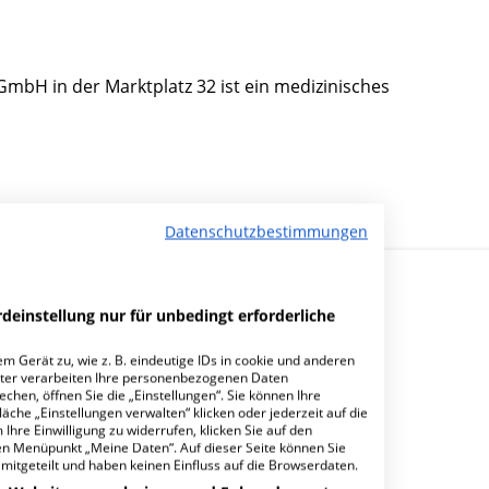
mbH in der Marktplatz 32 ist ein medizinisches
Datenschutzbestimmungen
deinstellung nur für unbedingt erforderliche
m Gerät zu, wie z. B. eindeutige IDs in cookie und anderen
ter verarbeiten Ihre personenbezogenen Daten
hen, öffnen Sie die „Einstellungen“. Sie können Ihre
andorf MVZ Dr.med. Joachim Leicht GmbH?
äche „Einstellungen verwalten“ klicken oder jederzeit auf die
Ihre Einwilligung zu widerrufen, klicken Sie auf den
den Menüpunkt „Meine Daten“. Auf dieser Seite können Sie
mitgeteilt und haben keinen Einfluss auf die Browserdaten.