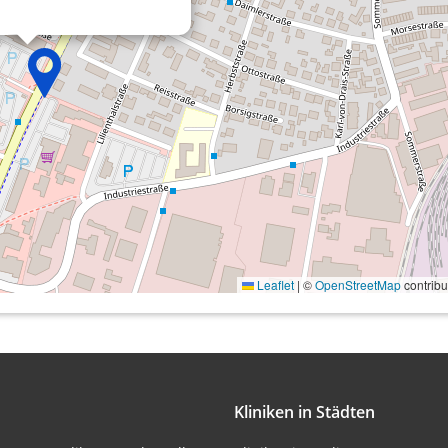
onen von Daten aus
Leaflet
|
©
OpenStreetMap
contribu
ifizieren
Kliniken in Städten