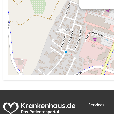
Messung der Werbeleistung
Messung der Performance von Inhalten
Analyse von Zielgruppen durch Statistiken oder Kombinati
verschiedenen Quellen
Entwicklung und Verbesserung der Angebote
Verwendung reduzierter Daten zur Auswahl von Inhalten
IAB-Besonderheiten:
Verwendung genauer Standortdaten
Geräte anhand von aktiv angeforderten Informationen ident
Nicht-IAB-Verarbeitungszwecke:
Notwendig
Services
Performance