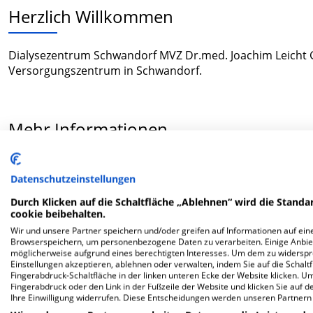
Herzlich Willkommen
Dialysezentrum Schwandorf MVZ Dr.med. Joachim Leicht G
Versorgungszentrum in Schwandorf.
Mehr Informationen
Datenschutzeinstellungen
FAQ
Durch Klicken auf die Schaltfläche „Ablehnen“ wird die Standar
cookie beibehalten.
Hier ﬁnden Sie häuﬁg gestellte Fragen zu dieser Klinik.
Wir und unsere Partner speichern und/oder greifen auf Informationen auf eine
Browserspeichern, um personenbezogene Daten zu verarbeiten. Einige Anbie
möglicherweise aufgrund eines berechtigten Interesses. Um dem zu widersprec
Wie lautet die Adresse von Dialysezentrum Schw
Einstellungen akzeptieren, ablehnen oder verwalten, indem Sie auf die Schaltfl
Fingerabdruck-Schaltfläche in der linken unteren Ecke der Website klicken. Um 
Fingerabdruck oder den Link in der Fußzeile der Website und klicken Sie auf 
Marktplatz 32
Ihre Einwilligung widerrufen. Diese Entscheidungen werden unseren Partnern 
92421 Schwandorf