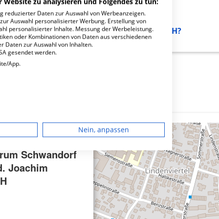
r Website zu analysieren und Folgendes zu tun:
ng reduzierter Daten zur Auswahl von Werbeanzeigen.
 zur Auswahl personalisierter Werbung. Erstellung von
ahl personalisierter Inhalte. Messung der Werbeleistung.
Schwandorf MVZ Dr.med. Joachim Leicht GmbH?
stiken oder Kombinationen von Daten aus verschiedenen
r Daten zur Auswahl von Inhalten.
USA gesendet werden.
ite/App.
dgerät
Nein, anpassen
igen
×
trum Schwandorf
. Joachim
rbung
bH
lte