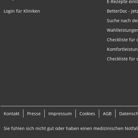
E-Rezepte ein
Funktional
BetterDoc - Jet
Login für Kliniken
Werbung
Suche nach de
Wahlleistunge
Checkliste für
Komfortleistu
Checkliste für
Kontakt
Presse
Impressum
Cookies
AGB
Datensc
Sie fühlen sich nicht gut oder haben einen medizinischen Notfall