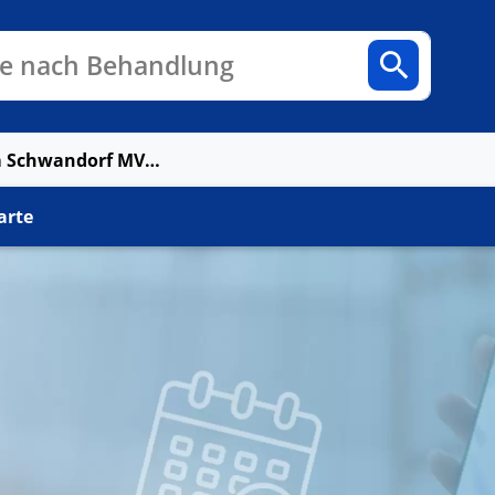
n
Fachbereiche
Arztpraxen
e nach Behandlung
Dialysezentrum Schwandorf MVZ Dr.med. Joachim Leicht GmbH
arte