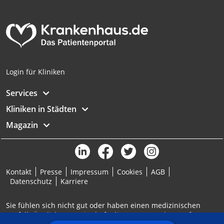
Analyse von Zielgruppen durch Statistiken
oder Kombinationen von Daten aus
verschiedenen Quellen
Entwicklung und Verbesserung der
Angebote
Login für Kliniken
Verwendung reduzierter Daten zur Auswahl
von Inhalten
Services
IAB-Besonderheiten:
Kliniken in Städten
Verwendung genauer Standortdaten
Magazin
Geräte anhand von aktiv angeforderten
Informationen identifizieren
Nicht-IAB-Verarbeitungszwecke:
Kontakt
Presse
Impressum
Cookies
AGB
Notwendig
Datenschutz
Karriere
Performance
Sie fühlen sich nicht gut oder haben einen medizinischen
Notfall? Ärztlicher Bereitschaftsdienst: 116117 | Notruf: 112
Funktional