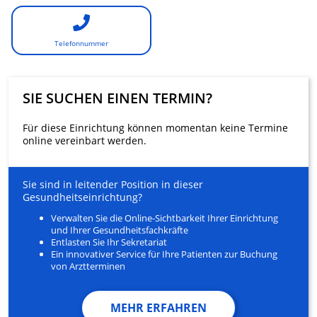
Telefonnummer
SIE SUCHEN EINEN TERMIN?
Für diese Einrichtung können momentan keine Termine
online vereinbart werden.
Sie sind in leitender Position in dieser
Gesundheitseinrichtung?
Verwalten Sie die Online-Sichtbarkeit Ihrer Einrichtung
und Ihrer Gesundheitsfachkräfte
Entlasten Sie Ihr Sekretariat
Ein innovativer Service für Ihre Patienten zur Buchung
von Arztterminen
MEHR ERFAHREN