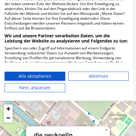
Wie lautet die Adresse von die neukoelln
der linken unteren Ecke der Website klicken. Um Ihre Einwilligung zu
praxis MVZ?
widerrufen, klicken Sie auf den Fingerabdruck oder den Link in der
Fußzeile der Website und klicken Sie auf den Menüpunkt „Meine Daten“.
Auf dieser Seite können Sie Ihre Einwilligung widerrufen. Diese
Roseggerstr. 38
Entscheidungen werden unseren Partnern mitgeteilt und haben keinen
Einfluss auf die Browserdaten.
12059 Berlin
Wir und unsere Partner verarbeiten Daten, um die
Leistung der Website zu analysieren und Folgendes zu tun:
Speichern von oder Zugriff auf Informationen auf einem Endgerät.
Wie ist die Telefonnummer von die neukoelln
Verwendung reduzierter Daten zur Auswahl von Werbeanzeigen.
praxis MVZ?
Erstellung von Profilen für personalisierte Werbung. Verwendung von
Profilen zur Auswahl personalisierter Werbung. Erstellung von Profilen
zur Personalisierung von Inhalten. Verwendung von Profilen zur Auswahl
personalisierter Inhalte. Messung der Werbeleistung. Messung der
Alle akzeptieren
Ablehnen
Performance von Inhalten. Analyse von Zielgruppen durch Statistiken
oder Kombinationen von Daten aus verschiedenen Quellen. Entwicklung
Karte
und Verbesserung der Angebote. Verwendung reduzierter Daten zur
Nein, anpassen
Auswahl von Inhalten.
Daten können außerhalb der Europäischen Union weitergegeben und in
die USA gesendet werden.
+
Ihre Einwilligung und die cookie Richtlinie gelten ausschließlich für diese
Website/App.
−
Partnerliste anzeigen (1 IAB-Anbieter)
Wir nutzen Ihre Daten für folgende Zwecke:
×
die neukoelln