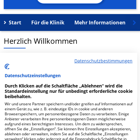
Start
Für die Klinik
Mehr Informationen
K
Herzlich Willkommen
die neukoelln praxis MVZ in der Roseggerstr. 38 ist ein
Datenschutzbestimmungen
medizinisches Versorgungszentrum in Berlin.
Datenschutzeinstellungen
Mehr Informationen
Durch Klicken auf die Schaltfläche „Ablehnen“ wird die
Standardeinstellung nur für unbedingt erforderliche cookie
beibehalten.
Wir und unsere Partner speichern und/oder greifen auf Informationen auf
FAQ
einem Gerät zu, wie z. B. eindeutige IDs in cookie und anderen
Browserspeichern, um personenbezogene Daten zu verarbeiten. Einige
Anbieter verarbeiten Ihre personenbezogenen Daten möglicherweise
aufgrund eines berechtigten Interesses. Um dem zu widersprechen,
Hier ﬁnden Sie häuﬁg gestellte Fragen zu dieser Klinik.
öffnen Sie die „Einstellungen“. Sie können Ihre Einstellungen akzeptieren,
ablehnen oder verwalten, indem Sie auf die Schaltfläche „Einstellungen
verwalten“ klicken oder jederzeit auf die Fingerabdruck-Schaltfläche in