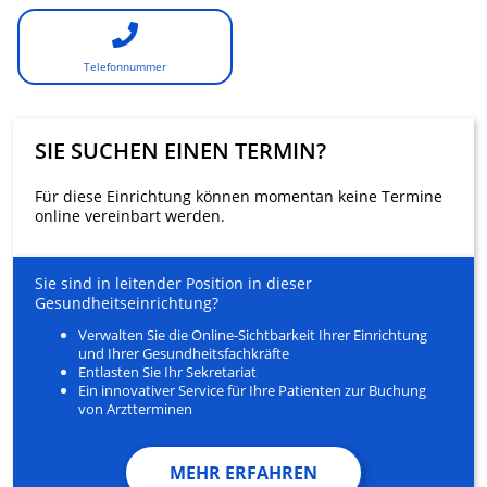
Telefonnummer
SIE SUCHEN EINEN TERMIN?
Für diese Einrichtung können momentan keine Termine
online vereinbart werden.
Sie sind in leitender Position in dieser
Gesundheitseinrichtung?
Verwalten Sie die Online-Sichtbarkeit Ihrer Einrichtung
und Ihrer Gesundheitsfachkräfte
Entlasten Sie Ihr Sekretariat
Ein innovativer Service für Ihre Patienten zur Buchung
von Arztterminen
MEHR ERFAHREN