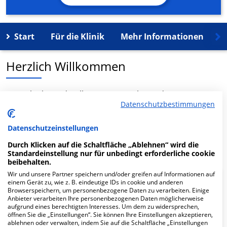
Start
Für die Klinik
Mehr Informationen
K
Herzlich Willkommen
Dr. Kolepke und Kollegen MVZ GmbH in der Hans-
Datenschutzbestimmungen
Thoma-Platz 2 ist ein medizinisches
Versorgungszentrum in Sindelfingen.
Datenschutzeinstellungen
Mehr Informationen
Durch Klicken auf die Schaltfläche „Ablehnen“ wird die
Standardeinstellung nur für unbedingt erforderliche cookie
beibehalten.
Wir und unsere Partner speichern und/oder greifen auf Informationen auf
einem Gerät zu, wie z. B. eindeutige IDs in cookie und anderen
FAQ
Browserspeichern, um personenbezogene Daten zu verarbeiten. Einige
Anbieter verarbeiten Ihre personenbezogenen Daten möglicherweise
aufgrund eines berechtigten Interesses. Um dem zu widersprechen,
Hier ﬁnden Sie häuﬁg gestellte Fragen zu dieser Klinik.
öffnen Sie die „Einstellungen“. Sie können Ihre Einstellungen akzeptieren,
ablehnen oder verwalten, indem Sie auf die Schaltfläche „Einstellungen