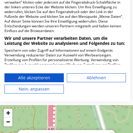
verwalten“ klicken oder jederzeit auf die Fingerabdruck-Schaltfläche in
Wie lautet die Adresse von Dr. Kolepke und
der linken unteren Ecke der Website klicken. Um Ihre Einwilligung zu
widerrufen, klicken Sie auf den Fingerabdruck oder den Link in der
Kollegen MVZ GmbH?
Fußzeile der Website und klicken Sie auf den Menüpunkt „Meine Daten“.
Auf dieser Seite können Sie Ihre Einwilligung widerrufen. Diese
Entscheidungen werden unseren Partnern mitgeteilt und haben keinen
Hans-Thoma-Platz 2
Einfluss auf die Browserdaten.
71065 Sindelfingen
Wir und unsere Partner verarbeiten Daten, um die
Leistung der Website zu analysieren und Folgendes zu tun:
Speichern von oder Zugriff auf Informationen auf einem Endgerät.
Verwendung reduzierter Daten zur Auswahl von Werbeanzeigen.
Wie ist die Telefonnummer von Dr. Kolepke
Erstellung von Profilen für personalisierte Werbung. Verwendung von
und Kollegen MVZ GmbH?
Profilen zur Auswahl personalisierter Werbung. Erstellung von Profilen
zur Personalisierung von Inhalten. Verwendung von Profilen zur Auswahl
personalisierter Inhalte. Messung der Werbeleistung. Messung der
Alle akzeptieren
Ablehnen
Performance von Inhalten. Analyse von Zielgruppen durch Statistiken
oder Kombinationen von Daten aus verschiedenen Quellen. Entwicklung
und Verbesserung der Angebote. Verwendung reduzierter Daten zur
Nein, anpassen
Karte
Auswahl von Inhalten.
Daten können außerhalb der Europäischen Union weitergegeben und in
die USA gesendet werden.
Ihre Einwilligung und die cookie Richtlinie gelten ausschließlich für diese
+
Website/App.
−
Partnerliste anzeigen (1 IAB-Anbieter)
Wir nutzen Ihre Daten für folgende Zwecke: