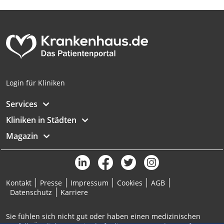
Analyse von Zielgruppen durch Statistiken
oder Kombinationen von Daten aus
verschiedenen Quellen
Entwicklung und Verbesserung der
Angebote
Verwendung reduzierter Daten zur Auswahl
Login für Kliniken
von Inhalten
Services
IAB-Besonderheiten:
Kliniken in Städten
Verwendung genauer Standortdaten
Magazin
Geräte anhand von aktiv angeforderten
Informationen identifizieren
Nicht-IAB-Verarbeitungszwecke:
Notwendig
Kontakt
Presse
Impressum
Cookies
AGB
Datenschutz
Karriere
Performance
Sie fühlen sich nicht gut oder haben einen medizinischen
Funktional