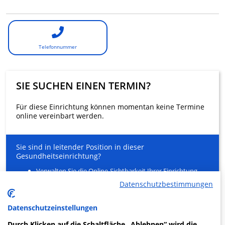
Telefonnummer
SIE SUCHEN EINEN TERMIN?
Für diese Einrichtung können momentan keine Termine
online vereinbart werden.
Sie sind in leitender Position in dieser
Gesundheitseinrichtung?
Verwalten Sie die Online-Sichtbarkeit Ihrer Einrichtung
und Ihrer Gesundheitsfachkräfte
Datenschutzbestimmungen
Entlasten Sie Ihr Sekretariat
Ein innovativer Service für Ihre Patienten zur Buchung
von Arztterminen
Datenschutzeinstellungen
Durch Klicken auf die Schaltfläche „Ablehnen“ wird die