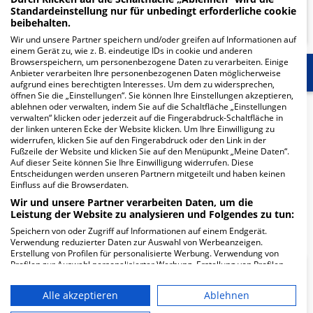
Standardeinstellung nur für unbedingt erforderliche cookie
MEHR ERFAHREN
beibehalten.
Wir und unsere Partner speichern und/oder greifen auf Informationen auf
einem Gerät zu, wie z. B. eindeutige IDs in cookie und anderen
Browserspeichern, um personenbezogene Daten zu verarbeiten. Einige
Start
Für die Klinik
Mehr Informationen
Anbieter verarbeiten Ihre personenbezogenen Daten möglicherweise
aufgrund eines berechtigten Interesses. Um dem zu widersprechen,
öffnen Sie die „Einstellungen“. Sie können Ihre Einstellungen akzeptieren,
ablehnen oder verwalten, indem Sie auf die Schaltfläche „Einstellungen
Herzlich Willkommen
verwalten“ klicken oder jederzeit auf die Fingerabdruck-Schaltfläche in
der linken unteren Ecke der Website klicken. Um Ihre Einwilligung zu
widerrufen, klicken Sie auf den Fingerabdruck oder den Link in der
Dr. Müller + Kollegen MVZ GmbH Schleusenhaus in der
Fußzeile der Website und klicken Sie auf den Menüpunkt „Meine Daten“.
Auf dieser Seite können Sie Ihre Einwilligung widerrufen. Diese
Badstr. 12 ist ein medizinisches Versorgungszentrum in
Entscheidungen werden unseren Partnern mitgeteilt und haben keinen
Landau.
Einfluss auf die Browserdaten.
Wir und unsere Partner verarbeiten Daten, um die
Leistung der Website zu analysieren und Folgendes zu tun:
Mehr Informationen
Speichern von oder Zugriff auf Informationen auf einem Endgerät.
Verwendung reduzierter Daten zur Auswahl von Werbeanzeigen.
Erstellung von Profilen für personalisierte Werbung. Verwendung von
Profilen zur Auswahl personalisierter Werbung. Erstellung von Profilen
FAQ
zur Personalisierung von Inhalten. Verwendung von Profilen zur Auswahl
personalisierter Inhalte. Messung der Werbeleistung. Messung der
Alle akzeptieren
Ablehnen
Performance von Inhalten. Analyse von Zielgruppen durch Statistiken
oder Kombinationen von Daten aus verschiedenen Quellen. Entwicklung