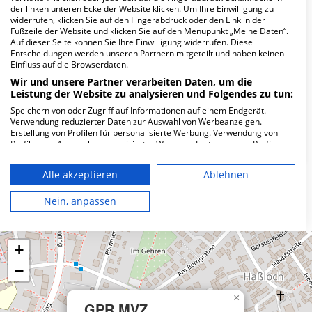
Wie lautet die Adresse von GPR MVZ
der linken unteren Ecke der Website klicken. Um Ihre Einwilligung zu
Rüsselsheim?
widerrufen, klicken Sie auf den Fingerabdruck oder den Link in der
Fußzeile der Website und klicken Sie auf den Menüpunkt „Meine Daten“.
Auf dieser Seite können Sie Ihre Einwilligung widerrufen. Diese
August-Bebel-Str. 59
Entscheidungen werden unseren Partnern mitgeteilt und haben keinen
Einfluss auf die Browserdaten.
65428 Rüsselsheim
Wir und unsere Partner verarbeiten Daten, um die
Leistung der Website zu analysieren und Folgendes zu tun:
Speichern von oder Zugriff auf Informationen auf einem Endgerät.
Wie ist die Telefonnummer von GPR MVZ
Verwendung reduzierter Daten zur Auswahl von Werbeanzeigen.
Rüsselsheim?
Erstellung von Profilen für personalisierte Werbung. Verwendung von
Profilen zur Auswahl personalisierter Werbung. Erstellung von Profilen
zur Personalisierung von Inhalten. Verwendung von Profilen zur Auswahl
personalisierter Inhalte. Messung der Werbeleistung. Messung der
Alle akzeptieren
Ablehnen
Performance von Inhalten. Analyse von Zielgruppen durch Statistiken
oder Kombinationen von Daten aus verschiedenen Quellen. Entwicklung
Karte
und Verbesserung der Angebote. Verwendung reduzierter Daten zur
Nein, anpassen
Auswahl von Inhalten.
Daten können außerhalb der Europäischen Union weitergegeben und in
die USA gesendet werden.
+
Ihre Einwilligung und die cookie Richtlinie gelten ausschließlich für diese
Website/App.
−
Partnerliste anzeigen (1 IAB-Anbieter)
Wir nutzen Ihre Daten für folgende Zwecke:
×
GPR MVZ