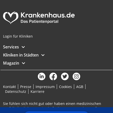
Analyse von Zielgruppen durch Statistiken
oder Kombinationen von Daten aus
verschiedenen Quellen
Entwicklung und Verbesserung der
Angebote
Login für Kliniken
Verwendung reduzierter Daten zur Auswahl
von Inhalten
Services
IAB-Besonderheiten:
Kliniken in Städten
Verwendung genauer Standortdaten
Magazin
Geräte anhand von aktiv angeforderten
Informationen identifizieren
Nicht-IAB-Verarbeitungszwecke:
Kontakt
Presse
Impressum
Cookies
AGB
Notwendig
Datenschutz
Karriere
Performance
Sie fühlen sich nicht gut oder haben einen medizinischen
Notfall? Ärztlicher Bereitschaftsdienst: 116117 | Notruf: 112
Funktional