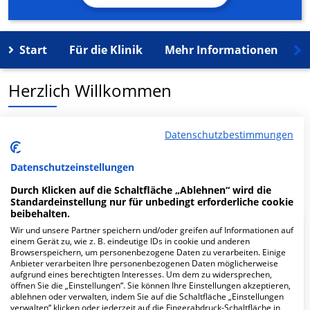
Start
Für die Klinik
Mehr Informationen
K
Herzlich Willkommen
GPR MVZ Rüsselsheim in der August-Bebel-Str. 59 ist ein
Datenschutzbestimmungen
medizinisches Versorgungszentrum in Rüsselsheim.
Datenschutzeinstellungen
Mehr Informationen
Durch Klicken auf die Schaltfläche „Ablehnen“ wird die
Standardeinstellung nur für unbedingt erforderliche cookie
beibehalten.
Wir und unsere Partner speichern und/oder greifen auf Informationen auf
FAQ
einem Gerät zu, wie z. B. eindeutige IDs in cookie und anderen
Browserspeichern, um personenbezogene Daten zu verarbeiten. Einige
Anbieter verarbeiten Ihre personenbezogenen Daten möglicherweise
aufgrund eines berechtigten Interesses. Um dem zu widersprechen,
Hier ﬁnden Sie häuﬁg gestellte Fragen zu dieser Klinik.
öffnen Sie die „Einstellungen“. Sie können Ihre Einstellungen akzeptieren,
ablehnen oder verwalten, indem Sie auf die Schaltfläche „Einstellungen
verwalten“ klicken oder jederzeit auf die Fingerabdruck-Schaltfläche in