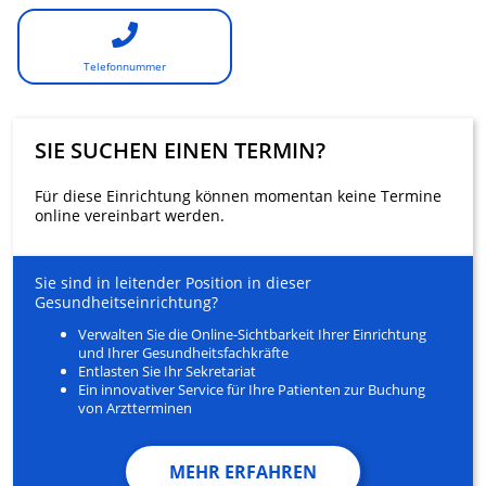
Telefonnummer
SIE SUCHEN EINEN TERMIN?
Für diese Einrichtung können momentan keine Termine
online vereinbart werden.
Sie sind in leitender Position in dieser
Gesundheitseinrichtung?
Verwalten Sie die Online-Sichtbarkeit Ihrer Einrichtung
und Ihrer Gesundheitsfachkräfte
Entlasten Sie Ihr Sekretariat
Ein innovativer Service für Ihre Patienten zur Buchung
von Arztterminen
MEHR ERFAHREN