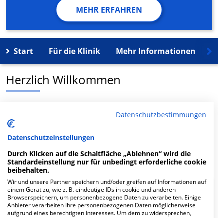
MEHR ERFAHREN
Start
Für die Klinik
Mehr Informationen
K
Herzlich Willkommen
Hansegynäkologikum MVZ GmbH Standort Niendorf in
Datenschutzbestimmungen
der Tibarg 24 ist ein medizinisches Versorgungszentrum
in Hamburg.
Datenschutzeinstellungen
Mehr Informationen
Durch Klicken auf die Schaltfläche „Ablehnen“ wird die
Standardeinstellung nur für unbedingt erforderliche cookie
beibehalten.
Wir und unsere Partner speichern und/oder greifen auf Informationen auf
einem Gerät zu, wie z. B. eindeutige IDs in cookie und anderen
FAQ
Browserspeichern, um personenbezogene Daten zu verarbeiten. Einige
Anbieter verarbeiten Ihre personenbezogenen Daten möglicherweise
aufgrund eines berechtigten Interesses. Um dem zu widersprechen,