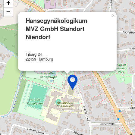
+
Wir nutzen Ihre Daten für folgende Zwecke:
−
IAB-Verarbeitungszwecke:
×
Hansegynäkologikum
Speichern von oder Zugriff auf
MVZ GmbH Standort
Informationen auf einem Endgerät
Niendorf
Verwendung reduzierter Daten zur Auswahl
von Werbeanzeigen
Tibarg 24
Erstellung von Profilen für personalisierte
22459 Hamburg
Werbung
Verwendung von Profilen zur Auswahl
personalisierter Werbung
Erstellung von Profilen zur Personalisierung
von Inhalten
Verwendung von Profilen zur Auswahl
personalisierter Inhalte
Messung der Werbeleistung