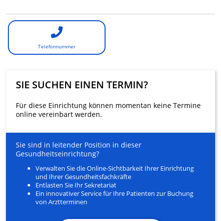
Telefonnummer
SIE SUCHEN EINEN TERMIN?
Für diese Einrichtung können momentan keine Termine
online vereinbart werden.
Sie sind in leitender Position in dieser
Gesundheitseinrichtung?
Verwalten Sie die Online-Sichtbarkeit Ihrer Einrichtung
und Ihrer Gesundheitsfachkräfte
Entlasten Sie Ihr Sekretariat
Ein innovativer Service für Ihre Patienten zur Buchung
von Arztterminen