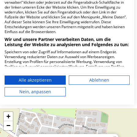
verwalten“ klicken oder jederzeit auf die Fingerabdruck-Schaltfläche in
Wie lautet die Adresse von Hausärztliches
der linken unteren Ecke der Website klicken. Um Ihre Einwilligung zu
widerrufen, klicken Sie auf den Fingerabdruck oder den Link in der
MVZ Puschendorf?
Fußzeile der Website und klicken Sie auf den Menüpunkt „Meine Daten“.
Auf dieser Seite können Sie Ihre Einwilligung widerrufen. Diese
Entscheidungen werden unseren Partnern mitgeteilt und haben keinen
Traubenstr. 15
Einfluss auf die Browserdaten.
90617 Puschendorf
Wir und unsere Partner verarbeiten Daten, um die
Leistung der Website zu analysieren und Folgendes zu tun:
Speichern von oder Zugriff auf Informationen auf einem Endgerät.
Verwendung reduzierter Daten zur Auswahl von Werbeanzeigen.
Wie ist die Telefonnummer von
Erstellung von Profilen für personalisierte Werbung. Verwendung von
Hausärztliches MVZ Puschendorf?
Profilen zur Auswahl personalisierter Werbung. Erstellung von Profilen
zur Personalisierung von Inhalten. Verwendung von Profilen zur Auswahl
personalisierter Inhalte. Messung der Werbeleistung. Messung der
Alle akzeptieren
Ablehnen
Performance von Inhalten. Analyse von Zielgruppen durch Statistiken
oder Kombinationen von Daten aus verschiedenen Quellen. Entwicklung
und Verbesserung der Angebote. Verwendung reduzierter Daten zur
Nein, anpassen
Karte
Auswahl von Inhalten.
Daten können außerhalb der Europäischen Union weitergegeben und in
die USA gesendet werden.
Ihre Einwilligung und die cookie Richtlinie gelten ausschließlich für diese
+
Website/App.
−
Partnerliste anzeigen (1 IAB-Anbieter)
Wir nutzen Ihre Daten für folgende Zwecke: