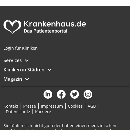
Analyse von Zielgruppen durch Statistiken
oder Kombinationen von Daten aus
verschiedenen Quellen
Entwicklung und Verbesserung der
Angebote
Verwendung reduzierter Daten zur Auswahl
Login für Kliniken
von Inhalten
Services
IAB-Besonderheiten:
Kliniken in Städten
Verwendung genauer Standortdaten
Magazin
Geräte anhand von aktiv angeforderten
Informationen identifizieren
Nicht-IAB-Verarbeitungszwecke:
Notwendig
Kontakt
Presse
Impressum
Cookies
AGB
Datenschutz
Karriere
Performance
Sie fühlen sich nicht gut oder haben einen medizinischen
Funktional