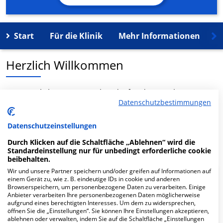
Start
Für die Klinik
Mehr Informationen
K
Herzlich Willkommen
Hausärztliches MVZ Puschendorf in der Traubenstr. 15
Datenschutzbestimmungen
ist ein medizinisches Versorgungszentrum in
Puschendorf.
Datenschutzeinstellungen
Mehr Informationen
Durch Klicken auf die Schaltfläche „Ablehnen“ wird die
Standardeinstellung nur für unbedingt erforderliche cookie
beibehalten.
Wir und unsere Partner speichern und/oder greifen auf Informationen auf
einem Gerät zu, wie z. B. eindeutige IDs in cookie und anderen
FAQ
Browserspeichern, um personenbezogene Daten zu verarbeiten. Einige
Anbieter verarbeiten Ihre personenbezogenen Daten möglicherweise
aufgrund eines berechtigten Interesses. Um dem zu widersprechen,
Hier ﬁnden Sie häuﬁg gestellte Fragen zu dieser Klinik.
öffnen Sie die „Einstellungen“. Sie können Ihre Einstellungen akzeptieren,
ablehnen oder verwalten, indem Sie auf die Schaltfläche „Einstellungen