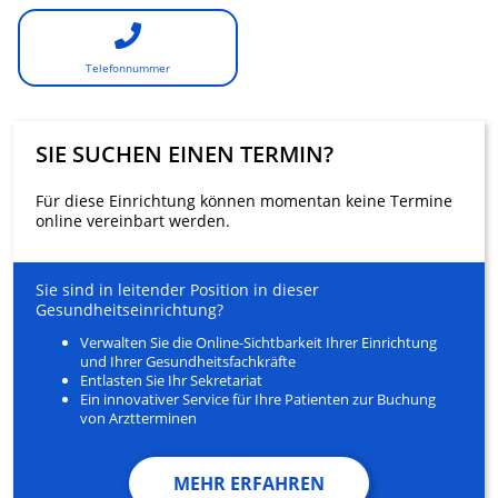
Telefonnummer
SIE SUCHEN EINEN TERMIN?
Für diese Einrichtung können momentan keine Termine
online vereinbart werden.
Sie sind in leitender Position in dieser
Gesundheitseinrichtung?
Verwalten Sie die Online-Sichtbarkeit Ihrer Einrichtung
und Ihrer Gesundheitsfachkräfte
Entlasten Sie Ihr Sekretariat
Ein innovativer Service für Ihre Patienten zur Buchung
von Arztterminen
MEHR ERFAHREN