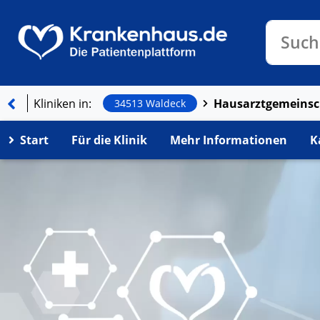
Klinike
Such
Kliniken in:
34513 Waldeck
Start
Für die Klinik
Mehr Informationen
K