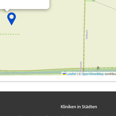
onen von Daten aus
Leaflet
|
©
OpenStreetMap
contribu
ifizieren
Kliniken in Städten