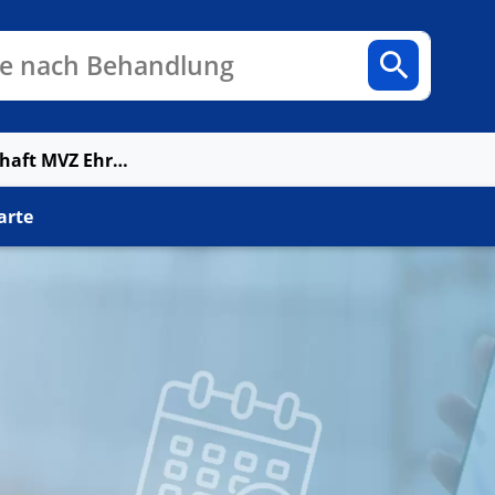
n
Fachbereiche
Arztpraxen
e nach Behandlung
Hausarztgemeinschaft MVZ Ehrhard Hain Facharzt für Allgemeinmedizin
arte