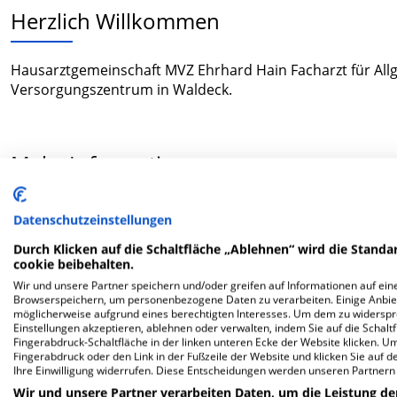
Herzlich Willkommen
Hausarztgemeinschaft MVZ Ehrhard Hain Facharzt für Allge
Versorgungszentrum in Waldeck.
Mehr Informationen
Datenschutzeinstellungen
FAQ
Durch Klicken auf die Schaltfläche „Ablehnen“ wird die Standar
cookie beibehalten.
Hier ﬁnden Sie häuﬁg gestellte Fragen zu dieser Klinik.
Wir und unsere Partner speichern und/oder greifen auf Informationen auf eine
Browserspeichern, um personenbezogene Daten zu verarbeiten. Einige Anbie
möglicherweise aufgrund eines berechtigten Interesses. Um dem zu widersprec
Wie lautet die Adresse von Hausarztgemeinschaft
Einstellungen akzeptieren, ablehnen oder verwalten, indem Sie auf die Schaltfl
Fingerabdruck-Schaltfläche in der linken unteren Ecke der Website klicken. Um 
Fingerabdruck oder den Link in der Fußzeile der Website und klicken Sie auf 
Ihre Einwilligung widerrufen. Diese Entscheidungen werden unseren Partnern 
Schulstr. 5
34513 Waldeck
Wir und unsere Partner verarbeiten Daten, um die Leistung de