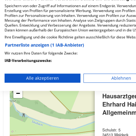
Speichern von oder Zugriff auf Informationen auf einem Endgerät. Verwendu
Erstellung von Profilen für personalisierte Werbung. Verwendung von Profilen
Profilen zur Personalisierung von Inhalten. Verwendung von Profilen zur Ausw
Wie ist die Telefonnummer von Hausarztgemeinsc
Messung der Performance von Inhalten. Analyse von Zielgruppen durch Stati
Quellen. Entwicklung und Verbesserung der Angebote. Verwendung reduzierte
Daten können außerhalb der Europäischen Union weitergegeben und in die 
Ihre Einwilligung und die cookie Richtlinie gelten ausschließlich für diese Webs
Partnerliste anzeigen (1 IAB-Anbieter)
Wir nutzen Ihre Daten für folgende Zwecke:
Karte
IAB-Verarbeitungszwecke:
Speichern von oder Zugriff auf Informationen auf einem En
Alle akzeptieren
Ablehnen
Verwendung reduzierter Daten zur Auswahl von Werbeanze
+
−
Hausarztge
Erstellung von Profilen für personalisierte Werbung
Ehrhard Hai
Verwendung von Profilen zur Auswahl personalisierter We
Allgemeinm
Erstellung von Profilen zur Personalisierung von Inhalten
Schulstr. 5
Verwendung von Profilen zur Auswahl personalisierter Inha
34513 Waldeck