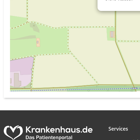
Messung der Werbeleistung
Messung der Performance von Inhalten
Analyse von Zielgruppen durch Statistiken oder Kombinati
verschiedenen Quellen
Entwicklung und Verbesserung der Angebote
Verwendung reduzierter Daten zur Auswahl von Inhalten
IAB-Besonderheiten:
Verwendung genauer Standortdaten
Geräte anhand von aktiv angeforderten Informationen ident
Nicht-IAB-Verarbeitungszwecke:
Notwendig
Services
Performance