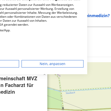
ng reduzierter Daten zur Auswahl von Werbeanzeigen.
 zur Auswahl personalisierter Werbung. Erstellung von
ahl personalisierter Inhalte. Messung der Werbeleistung.
haft MVZ Ehrhard Hain Facharzt für Allgemeinmedizin?
stiken oder Kombinationen von Daten aus verschiedenen
r Daten zur Auswahl von Inhalten.
USA gesendet werden.
ite/App.
dgerät
Nein, anpassen
igen
×
meinschaft MVZ
n Facharzt für
rbung
edizin
lte