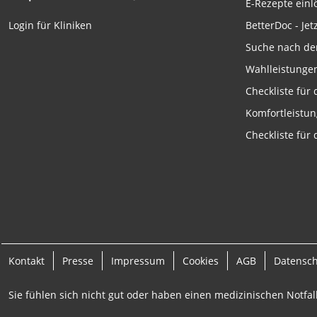
E-Rezepte ein
Funktional
BetterDoc - Jet
Login für Kliniken
Werbung
Suche nach de
Wahlleistunge
Checkliste für
Komfortleistu
Checkliste für
Kontakt
Presse
Impressum
Cookies
AGB
Datensc
Sie fühlen sich nicht gut oder haben einen medizinischen Notfall