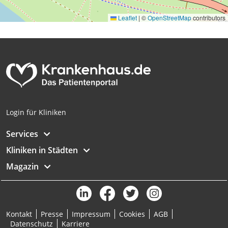
Messung der Performance von Inhalten
Leaflet
|
©
OpenStreetMap
contributors
Analyse von Zielgruppen durch Statistiken
oder Kombinationen von Daten aus
verschiedenen Quellen
Entwicklung und Verbesserung der
Angebote
Verwendung reduzierter Daten zur Auswahl
von Inhalten
Login für Kliniken
IAB-Besonderheiten:
Services
Verwendung genauer Standortdaten
Kliniken in Städten
Geräte anhand von aktiv angeforderten
Informationen identifizieren
Magazin
Nicht-IAB-Verarbeitungszwecke:
Notwendig
Kontakt
Presse
Impressum
Cookies
AGB
Performance
Datenschutz
Karriere