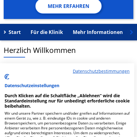
MEHR ERFAHREN
Start
Für die Klinik
Mehr Informationen
K
Herzlich Willkommen
Hausarztzentrum Düsseldorf MVZ M-Prax GmbH in der
Datenschutzbestimmungen
Burggrafenstr. 2:00 AM ist ein medizinisches
Versorgungszentrum in Düsseldorf.
Datenschutzeinstellungen
Durch Klicken auf die Schaltfläche „Ablehnen“ wird die
Mehr Informationen
Standardeinstellung nur für unbedingt erforderliche cookie
beibehalten.
Wir und unsere Partner speichern und/oder greifen auf Informationen auf
einem Gerät zu, wie z. B. eindeutige IDs in cookie und anderen
FAQ
Browserspeichern, um personenbezogene Daten zu verarbeiten. Einige
Anbieter verarbeiten Ihre personenbezogenen Daten möglicherweise
aufgrund eines berechtigten Interesses. Um dem zu widersprechen,