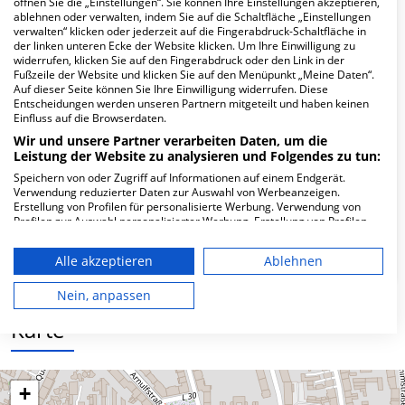
öffnen Sie die „Einstellungen“. Sie können Ihre Einstellungen akzeptieren,
Hier ﬁnden Sie häuﬁg gestellte Fragen zu dieser Klinik.
ablehnen oder verwalten, indem Sie auf die Schaltfläche „Einstellungen
verwalten“ klicken oder jederzeit auf die Fingerabdruck-Schaltfläche in
der linken unteren Ecke der Website klicken. Um Ihre Einwilligung zu
Wie lautet die Adresse von Hausarztzentrum
widerrufen, klicken Sie auf den Fingerabdruck oder den Link in der
Düsseldorf MVZ M-Prax GmbH?
Fußzeile der Website und klicken Sie auf den Menüpunkt „Meine Daten“.
Auf dieser Seite können Sie Ihre Einwilligung widerrufen. Diese
Entscheidungen werden unseren Partnern mitgeteilt und haben keinen
Einfluss auf die Browserdaten.
Burggrafenstr. 2:00 AM
40545 Düsseldorf
Wir und unsere Partner verarbeiten Daten, um die
Leistung der Website zu analysieren und Folgendes zu tun:
Speichern von oder Zugriff auf Informationen auf einem Endgerät.
Verwendung reduzierter Daten zur Auswahl von Werbeanzeigen.
Wie ist die Telefonnummer von
Erstellung von Profilen für personalisierte Werbung. Verwendung von
Hausarztzentrum Düsseldorf MVZ M-Prax
Profilen zur Auswahl personalisierter Werbung. Erstellung von Profilen
zur Personalisierung von Inhalten. Verwendung von Profilen zur Auswahl
GmbH?
personalisierter Inhalte. Messung der Werbeleistung. Messung der
Alle akzeptieren
Ablehnen
Performance von Inhalten. Analyse von Zielgruppen durch Statistiken
oder Kombinationen von Daten aus verschiedenen Quellen. Entwicklung
und Verbesserung der Angebote. Verwendung reduzierter Daten zur
Nein, anpassen
Auswahl von Inhalten.
Daten können außerhalb der Europäischen Union weitergegeben und in
Karte
die USA gesendet werden.
Ihre Einwilligung und die cookie Richtlinie gelten ausschließlich für diese
Website/App.
+
Partnerliste anzeigen (1 IAB-Anbieter)