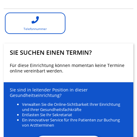
Telefonnummer
SIE SUCHEN EINEN TERMIN?
Für diese Einrichtung können momentan keine Termine
online vereinbart werden.
Sie sind in leitender Position in dieser
Gesundheitseinrichtung?
Verwalten Sie die Online-Sichtbarkeit Ihrer Einrichtung
und Ihrer Gesundheitsfachkräfte
Entlasten Sie Ihr Sekretariat
Ein innovativer Service für Ihre Patienten zur Buchung
von Arztterminen