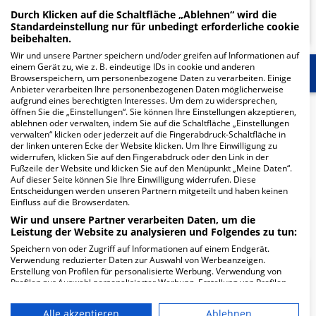
MEHR ERFAHREN
Durch Klicken auf die Schaltfläche „Ablehnen“ wird die
Standardeinstellung nur für unbedingt erforderliche cookie
beibehalten.
Wir und unsere Partner speichern und/oder greifen auf Informationen auf
einem Gerät zu, wie z. B. eindeutige IDs in cookie und anderen
Start
Für die Klinik
Mehr Informationen
Browserspeichern, um personenbezogene Daten zu verarbeiten. Einige
Anbieter verarbeiten Ihre personenbezogenen Daten möglicherweise
aufgrund eines berechtigten Interesses. Um dem zu widersprechen,
Herzlich Willkommen
öffnen Sie die „Einstellungen“. Sie können Ihre Einstellungen akzeptieren,
ablehnen oder verwalten, indem Sie auf die Schaltfläche „Einstellungen
verwalten“ klicken oder jederzeit auf die Fingerabdruck-Schaltfläche in
der linken unteren Ecke der Website klicken. Um Ihre Einwilligung zu
HELIOS MVZ Helmstedt GmbH Zweigpraxis Königslutter
widerrufen, klicken Sie auf den Fingerabdruck oder den Link in der
Orthopädie in der Rottorfer Str. 2 ist ein medizinisches
Fußzeile der Website und klicken Sie auf den Menüpunkt „Meine Daten“.
Auf dieser Seite können Sie Ihre Einwilligung widerrufen. Diese
Versorgungszentrum in Königslutter.
Entscheidungen werden unseren Partnern mitgeteilt und haben keinen
Einfluss auf die Browserdaten.
Wir und unsere Partner verarbeiten Daten, um die
Mehr Informationen
Leistung der Website zu analysieren und Folgendes zu tun:
Speichern von oder Zugriff auf Informationen auf einem Endgerät.
Verwendung reduzierter Daten zur Auswahl von Werbeanzeigen.
Erstellung von Profilen für personalisierte Werbung. Verwendung von
FAQ
Profilen zur Auswahl personalisierter Werbung. Erstellung von Profilen
zur Personalisierung von Inhalten. Verwendung von Profilen zur Auswahl
personalisierter Inhalte. Messung der Werbeleistung. Messung der
Alle akzeptieren
Ablehnen