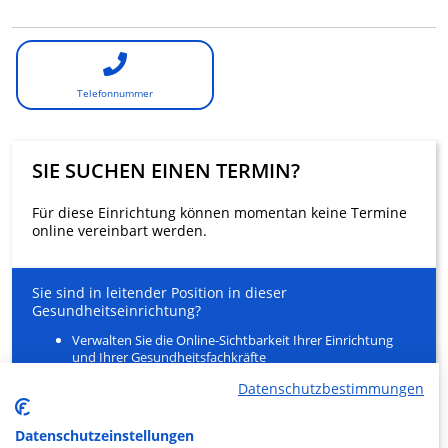
Telefonnummer
SIE SUCHEN EINEN TERMIN?
Für diese Einrichtung können momentan keine Termine
online vereinbart werden.
Sie sind in leitender Position in dieser
Gesundheitseinrichtung?
Verwalten Sie die Online-Sichtbarkeit Ihrer Einrichtung
und Ihrer Gesundheitsfachkräfte
Entlasten Sie Ihr Sekretariat
Datenschutzbestimmungen
Ein innovativer Service für Ihre Patienten zur Buchung
von Arztterminen
Datenschutzeinstellungen