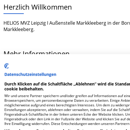
Herzlich Willkommen
HELIOS MVZ Leipzig I Außenstelle Markkleeberg in der Bor
Markkleeberg.
Mehr Informationen
Datenschutzeinstellungen
FAQ
Durch Klicken auf die Schaltfläche „Ablehnen“ wird die Standar
cookie beibehalten.
Hier ﬁnden Sie häuﬁg gestellte Fragen zu dieser Klinik.
Wir und unsere Partner speichern und/oder greifen auf Informationen auf eine
Browserspeichern, um personenbezogene Daten zu verarbeiten. Einige Anbie
möglicherweise aufgrund eines berechtigten Interesses. Um dem zu widersprec
Wie lautet die Adresse von HELIOS MVZ Leipzig I 
Einstellungen akzeptieren, ablehnen oder verwalten, indem Sie auf die Schaltfl
Fingerabdruck-Schaltfläche in der linken unteren Ecke der Website klicken. Um 
Fingerabdruck oder den Link in der Fußzeile der Website und klicken Sie auf 
Bornaische Str. 46
Ihre Einwilligung widerrufen. Diese Entscheidungen werden unseren Partnern 
04416 Markkleeberg