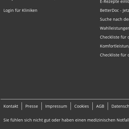
E-Rezepte ein
Funktional
BetterDoc - Jet
Login für Kliniken
Werbung
Suche nach de
Wahlleistunge
Checkliste für
Komfortleistu
Checkliste für
Kontakt
Presse
Impressum
Cookies
AGB
Datensc
Sie fühlen sich nicht gut oder haben einen medizinischen Notfall