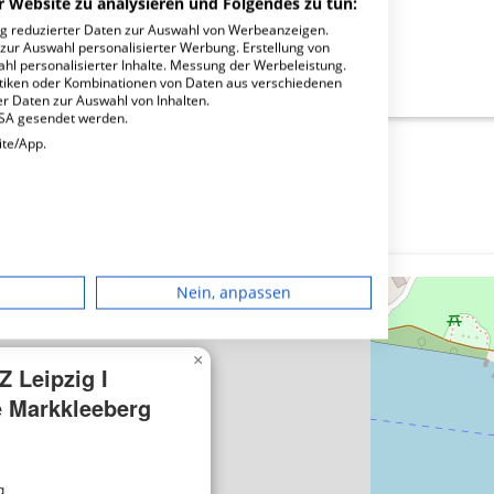
r Website zu analysieren und Folgendes zu tun:
ng reduzierter Daten zur Auswahl von Werbeanzeigen.
 zur Auswahl personalisierter Werbung. Erstellung von
ahl personalisierter Inhalte. Messung der Werbeleistung.
g I Außenstelle Markkleeberg?
stiken oder Kombinationen von Daten aus verschiedenen
r Daten zur Auswahl von Inhalten.
USA gesendet werden.
ite/App.
dgerät
Nein, anpassen
igen
×
 Leipzig I
rbung
e Markkleeberg
lte
g