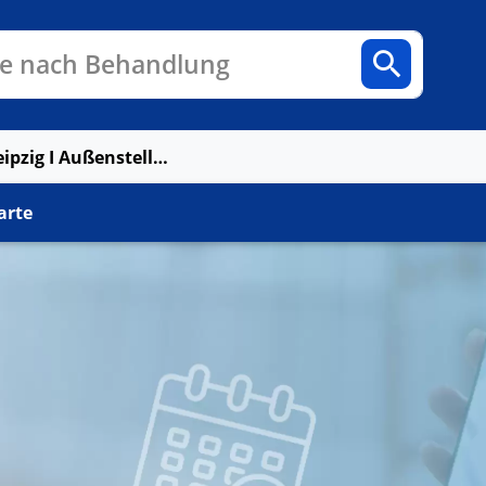
n
Fachbereiche
Arztpraxen
e nach Behandlung
HELIOS MVZ Leipzig I Außenstelle Markkleeberg
arte