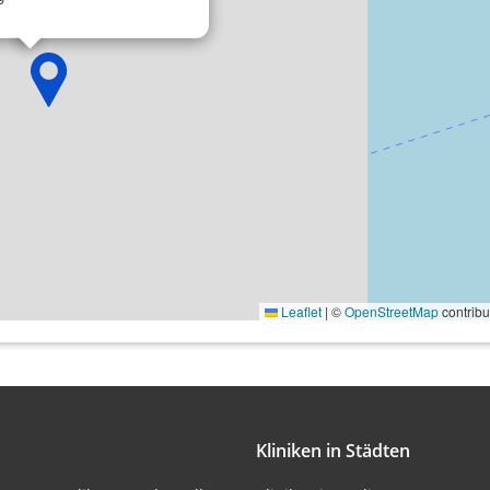
onen von Daten aus
Leaflet
|
©
OpenStreetMap
contribu
ifizieren
Kliniken in Städten