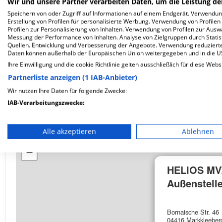
Wir und unsere Partner verarbeiten Daten, um die Leistung de
Speichern von oder Zugriff auf Informationen auf einem Endgerät. Verwendu
Erstellung von Profilen für personalisierte Werbung. Verwendung von Profilen
Profilen zur Personalisierung von Inhalten. Verwendung von Profilen zur Ausw
Wie ist die Telefonnummer von HELIOS MVZ Leipzi
Messung der Performance von Inhalten. Analyse von Zielgruppen durch Stati
Quellen. Entwicklung und Verbesserung der Angebote. Verwendung reduzierte
Daten können außerhalb der Europäischen Union weitergegeben und in die 
Ihre Einwilligung und die cookie Richtlinie gelten ausschließlich für diese Webs
Partnerliste anzeigen (1 IAB-Anbieter)
Karte
Wir nutzen Ihre Daten für folgende Zwecke:
IAB-Verarbeitungszwecke:
Speichern von oder Zugriff auf Informationen auf einem En
Alle akzeptieren
Ablehnen
+
Verwendung reduzierter Daten zur Auswahl von Werbeanze
−
Erstellung von Profilen für personalisierte Werbung
HELIOS MVZ
Verwendung von Profilen zur Auswahl personalisierter We
Außenstell
Erstellung von Profilen zur Personalisierung von Inhalten
Bornaische Str. 46
Verwendung von Profilen zur Auswahl personalisierter Inha
04416 Markkleeber