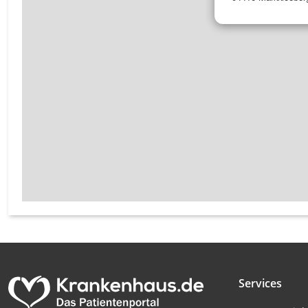
Messung der Werbeleistung
Messung der Performance von Inhalten
Analyse von Zielgruppen durch Statistiken oder Kombinati
verschiedenen Quellen
Entwicklung und Verbesserung der Angebote
Verwendung reduzierter Daten zur Auswahl von Inhalten
IAB-Besonderheiten:
Verwendung genauer Standortdaten
Geräte anhand von aktiv angeforderten Informationen ident
Nicht-IAB-Verarbeitungszwecke:
Notwendig
Services
Performance