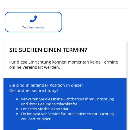
Telefonnummer
SIE SUCHEN EINEN TERMIN?
Für diese Einrichtung können momentan keine Termine
online vereinbart werden.
Sie sind in leitender Position in dieser
Gesundheitseinrichtung?
Verwalten Sie die Online-Sichtbarkeit Ihrer Einrichtung
und Ihrer Gesundheitsfachkräfte
Entlasten Sie Ihr Sekretariat
Ein innovativer Service für Ihre Patienten zur Buchung
von Arztterminen