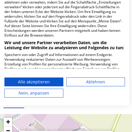
Hier ﬁnden Sie häuﬁg gestellte Fragen zu dieser Klinik.
ablehnen oder verwalten, indem Sie auf die Schaltfläche „Einstellungen
verwalten“ klicken oder jederzeit auf die Fingerabdruck-Schaltfläche in
der linken unteren Ecke der Website klicken. Um Ihre Einwilligung zu
widerrufen, klicken Sie auf den Fingerabdruck oder den Link in der
Wie lautet die Adresse von HELIOS MVZ
Fußzeile der Website und klicken Sie auf den Menüpunkt „Meine Daten“.
Pathologie Erfurt Augenarztpraxis?
Auf dieser Seite können Sie Ihre Einwilligung widerrufen. Diese
Entscheidungen werden unseren Partnern mitgeteilt und haben keinen
Einfluss auf die Browserdaten.
Brauhof 4
Wir und unsere Partner verarbeiten Daten, um die
99510 Apolda
Leistung der Website zu analysieren und Folgendes zu tun:
Speichern von oder Zugriff auf Informationen auf einem Endgerät.
Verwendung reduzierter Daten zur Auswahl von Werbeanzeigen.
Erstellung von Profilen für personalisierte Werbung. Verwendung von
Wie ist die Telefonnummer von HELIOS MVZ
Profilen zur Auswahl personalisierter Werbung. Erstellung von Profilen
Pathologie Erfurt Augenarztpraxis?
zur Personalisierung von Inhalten. Verwendung von Profilen zur Auswahl
personalisierter Inhalte. Messung der Werbeleistung. Messung der
Alle akzeptieren
Ablehnen
Performance von Inhalten. Analyse von Zielgruppen durch Statistiken
oder Kombinationen von Daten aus verschiedenen Quellen. Entwicklung
und Verbesserung der Angebote. Verwendung reduzierter Daten zur
Nein, anpassen
Auswahl von Inhalten.
Karte
Daten können außerhalb der Europäischen Union weitergegeben und in
die USA gesendet werden.
Ihre Einwilligung und die cookie Richtlinie gelten ausschließlich für diese
Website/App.
+
Partnerliste anzeigen (1 IAB-Anbieter)
−