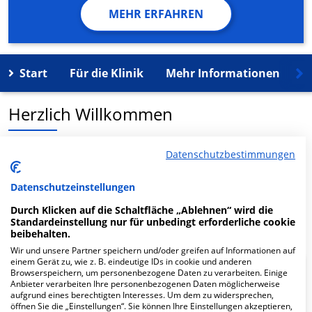
MEHR ERFAHREN
Start
Für die Klinik
Mehr Informationen
K
Herzlich Willkommen
HELIOS MVZ Pathologie Erfurt Augenarztpraxis in der
Datenschutzbestimmungen
Brauhof 4 ist ein medizinisches Versorgungszentrum in
Apolda.
Datenschutzeinstellungen
Durch Klicken auf die Schaltfläche „Ablehnen“ wird die
Mehr Informationen
Standardeinstellung nur für unbedingt erforderliche cookie
beibehalten.
Wir und unsere Partner speichern und/oder greifen auf Informationen auf
einem Gerät zu, wie z. B. eindeutige IDs in cookie und anderen
Browserspeichern, um personenbezogene Daten zu verarbeiten. Einige
FAQ
Anbieter verarbeiten Ihre personenbezogenen Daten möglicherweise
aufgrund eines berechtigten Interesses. Um dem zu widersprechen,
öffnen Sie die „Einstellungen“. Sie können Ihre Einstellungen akzeptieren,